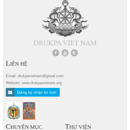
L
IÊN HỆ
Email: drukpavietnam@gmail.com
Website: www.drukpavietnam.org
Đăng ký nhận tin mới
C
T
HUYÊN MỤC
HƯ VIỆN