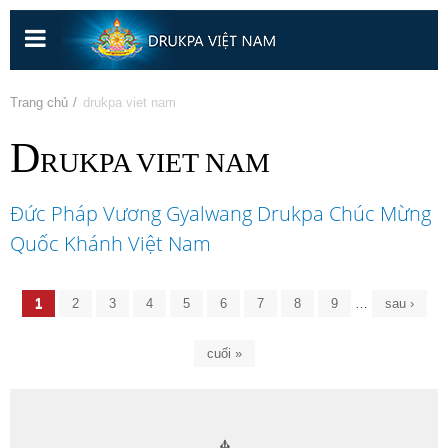
Nhảy
đến
nội
dung
Bạn đang ở đây
Trang chủ
» drukpa viet nam
D
RUKPA VIET NAM
Đức Pháp Vương Gyalwang Drukpa Chúc Mừng
Quốc Khánh Việt Nam
Trang
1
2
3
4
5
6
7
8
9
…
sau ›
cuối »