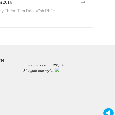
m 2016
Sunday
y Thiên, Tam Đảo, Vĩnh Phúc
ỆN
Số lượt truy cập:
3,322,166
Số người trực tuyến: