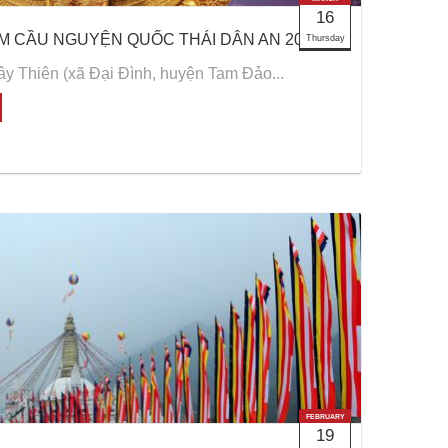
16
ÂM CẦU NGUYỆN QUỐC THÁI DÂN AN 2017
Thursday
y Thiên (xã Đại Đình, huyện Tam Đảo...
FEBRUARY
19