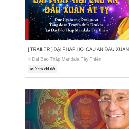
[ TRAILER ] ĐẠI PHÁP HỘI CẦU AN ĐẦU XUÂN Ấ
Đại Bảo Tháp Mandala Tây Thiên
Xem chi tiết