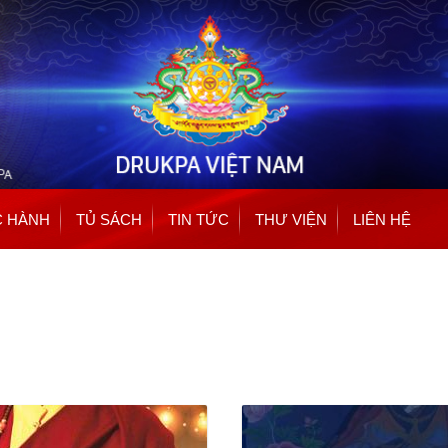
Nhảy
đến
nội
dung
 HÀNH
TỦ SÁCH
TIN TỨC
THƯ VIỆN
LIÊN HỆ