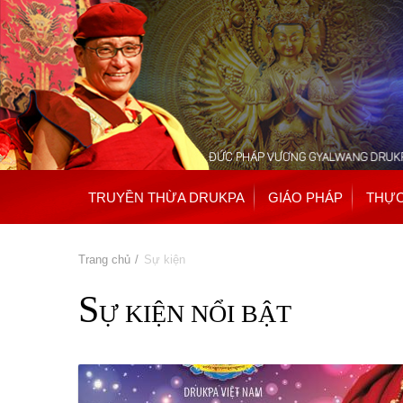
TRUYỀN THỪA DRUKPA
GIÁO PHÁP
THỰC
Bạn đang ở đây
Trang chủ
» Sự kiện
S
Ự KIỆN NỔI BẬT