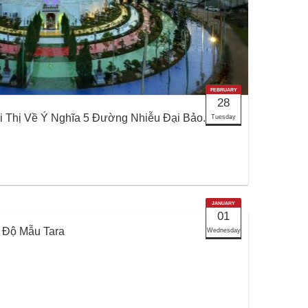
FEBRUARY
28
Thị Về Ý Nghĩa 5 Đường Nhiễu Đại Bảo...
Tuesday
JANUARY
01
 Độ Mẫu Tara
Wednesday