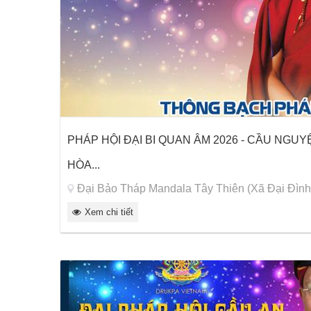
PHÁP HỘI ĐẠI BI QUAN ÂM 2026 - CẦU NGUY
HÒA...
Đại Bảo Tháp Mandala Tây Thiên (Xã Đại Đình
Xem chi tiết