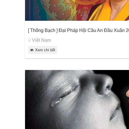
[ Thông Bạch ] Đại Pháp Hội Cầu An Đầu Xuân 20
Việt Nam
Xem chi tiết