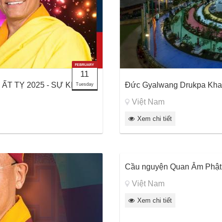
FEBRUARY
11
T TỴ 2025 - SỰ KIỆN...
Đức Gyalwang Drukpa Khai 
Tuesday
Việt Nam
Xem chi tiết
Cầu nguyện Quan Âm Phật
Việt Nam
Xem chi tiết