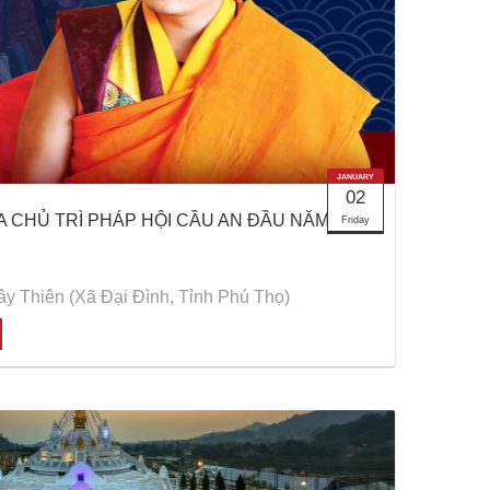
JANUARY
02
CHỦ TRÌ PHÁP HỘI CẦU AN ĐẦU NĂM MỚI
Friday
y Thiên (Xã Đại Đình, Tỉnh Phú Thọ)