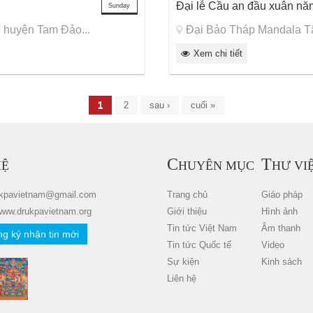
Đại lễ Cầu an đầu xuân nă
Sunday
 huyện Tam Đảo...
Đại Bảo Tháp Mandala Tâ
Xem chi tiết
1
2
sau ›
cuối »
C
T
HỆ
HUYÊN MỤC
HƯ VI
ukpavietnam@gmail.com
Trang chủ
Giáo pháp
www.drukpavietnam.org
Giới thiệu
Hình ảnh
Tin tức Việt Nam
Âm thanh
g ký nhận tin mới
Tin tức Quốc tế
Video
Sự kiện
Kinh sách
Liên hệ