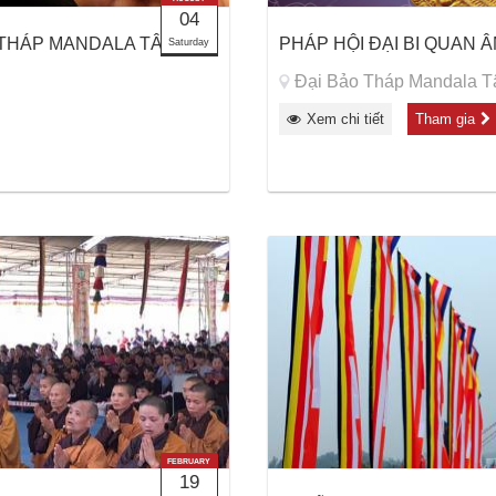
04
ẢO THÁP MANDALA TÂY
PHÁP HỘI ĐẠI BI QUAN 
Saturday
Đại Bảo Tháp Mandala Tâ
Xem chi tiết
Tham gia
FEBRUARY
19