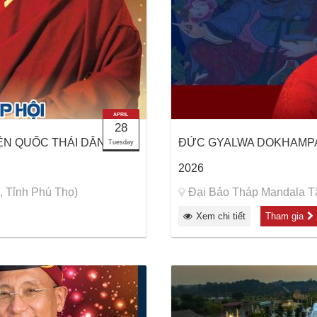
APRIL
28
ỆN QUỐC THÁI DÂN AN,
ĐỨC GYALWA DOKHAMPA 
Tuesday
2026
, Tỉnh Phú Thọ)
Đại Bảo Tháp Mandala Tâ
Xem chi tiết
Tham gia