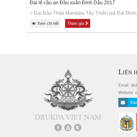
Đại lễ cầu an Đầu xuân Đinh Dậu 2017
Đại Bảo Tháp Mandala Tây Thiên (xã Đại Đình,
Xem chi tiết
Tham gia
Trang
L
IÊN 
Email: dr
Website: 
Đăn