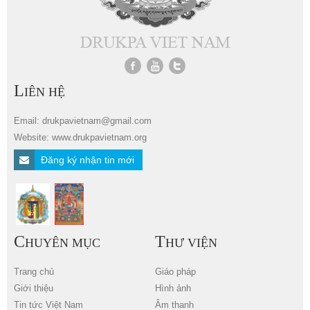
L
IÊN HỆ
Email: drukpavietnam@gmail.com
Website: www.drukpavietnam.org
Đăng ký nhận tin mới
C
T
HUYÊN MỤC
HƯ VIỆN
Trang chủ
Giáo pháp
Giới thiệu
Hình ảnh
Tin tức Việt Nam
Âm thanh