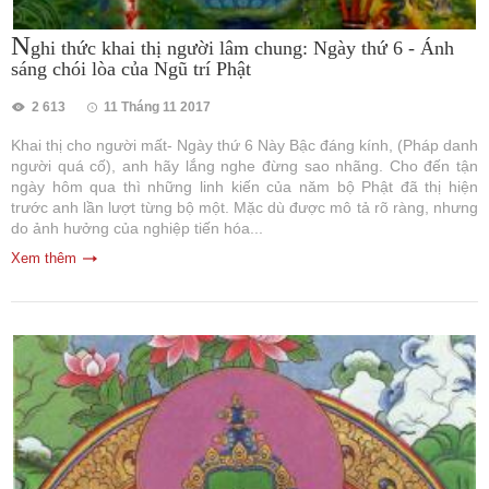
N
ghi thức khai thị người lâm chung: Ngày thứ 6 - Ánh
sáng chói lòa của Ngũ trí Phật
2 613
11 Tháng 11 2017
Khai thị cho người mất- Ngày thứ 6 Này Bậc đáng kính, (Pháp danh
người quá cố), anh hãy lắng nghe đừng sao nhãng. Cho đến tận
ngày hôm qua thì những linh kiến của năm bộ Phật đã thị hiện
trước anh lần lượt từng bộ một. Mặc dù được mô tả rõ ràng, nhưng
do ảnh hưởng của nghiệp tiến hóa...
Xem thêm