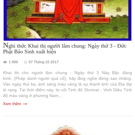
N
ghi thức Khai thị người lâm chung: Ngày thứ 3 - Đức
Phật Bảo Sinh xuất hiện
1 896
07 Tháng 10 2017
Khai thị cho người lâm chung - Ngày thứ 3 Này Bậc đáng
kính, (Pháp danh người quá cố), hãy lắng nghe đừng sao nhãng.
Vào ngày thứ ba, ánh sáng màu vàng là sự thanh tịnh của Địa đại
ló rạng. Tại thời điểm này, từ cõi Tịnh độ Shrimat - Vinh Diệu Tịnh
độ màu vàng ở phương Nam,...
Xem thêm