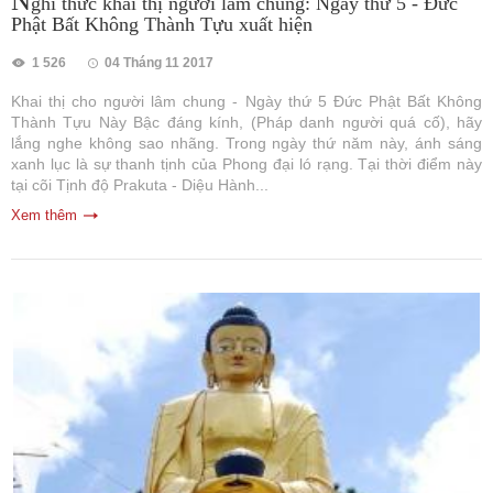
N
ghi thức khai thị người lâm chung: Ngày thứ 5 - Đức
Phật Bất Không Thành Tựu xuất hiện
1 526
04 Tháng 11 2017
Khai thị cho người lâm chung - Ngày thứ 5 Đức Phật Bất Không
Thành Tựu Này Bậc đáng kính, (Pháp danh người quá cố), hãy
lắng nghe không sao nhãng. Trong ngày thứ năm này, ánh sáng
xanh lục là sự thanh tịnh của Phong đại ló rạng. Tại thời điểm này
tại cõi Tịnh độ Prakuta - Diệu Hành...
Xem thêm