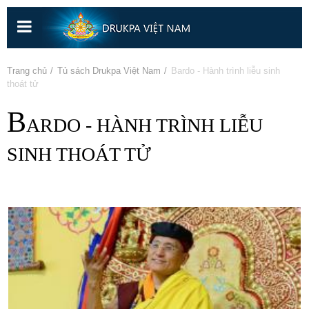
Nhảy
đến
nội
dung
Bạn đang ở đây
Trang chủ
»
Tủ sách Drukpa Việt Nam
» Bardo - Hành trình liễu sinh
thoát tử
B
ARDO - HÀNH TRÌNH LIỄU
SINH THOÁT TỬ