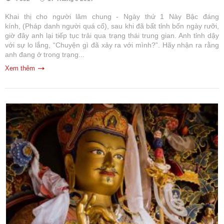
Khai thị cho người lâm chung - Ngày thứ 1 Này Bậc đáng
kính, (Pháp danh người quá cố), sau khi đã bất tỉnh bốn ngày rưỡi,
giờ đây anh lại tiếp tục trải qua trạng thái trung gian. Anh tỉnh dậy
với sự lo lắng, “Chuyện gì đã xảy ra với mình?”. Hãy nhận ra rằng
anh đang ở trong trạng...
Xem thêm