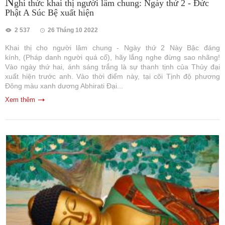
N
ghi thức khai thị người lâm chung: Ngày thứ 2 - Đức
Phật A Súc Bệ xuất hiện
2 537
26 Tháng 10 2022
Khai thị cho người lâm chung - Ngày thứ 2 Này Bậc đáng
kính, (Pháp danh người quá cố), hãy lắng nghe đừng sao nhãng!
Vào ngày thứ hai, ánh sáng trắng là sự thanh tịnh của Thủy đại
xuất hiện trước anh. Vào thời điểm này, tại cõi Tịnh độ phương
Đông màu xanh dương Abhirati Đại...
Xem thêm