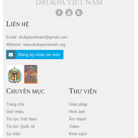
L
IÊN HỆ
Email: drukpavietnam@gmail.com
Website: www.drukpavietnam.org
Đăng ký nhận tin mới
C
T
HUYÊN MỤC
HƯ VIỆN
Trang chủ
Giáo pháp
Giới thiệu
Hình ảnh
Tin tức Việt Nam
Âm thanh
Tin tức Quốc tế
Video
Sự kiện
Kinh sách