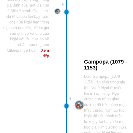
gia đình của một địa chủ
là Mila Sherab Gyaltsen.
Khi Milarepa lên bảy tuổi,
cha của Ngài lâm trọng
bệnh và qua đời, để lại gia
sản cho cô và chú của
Ngài với lời hứa họ sẽ
chăm sóc mẹ con
Milarepa, và hoàn...
Xem
tiếp
Gampopa (1079 -
1153)
Đức Gampopa (1079-
1153) đản sinh trong gia
tộc Nyi ở Nyal ở miền
Nam Tây Tạng. Ngài
được cha mình giáo
dưỡng để trở thành một
thầy thuốc. Năm 16 tuổi,
Ngài đã trở thành một
lương y tài ba và là một
học giả Kim cương thừa
uyên bác. Ngài lập gia