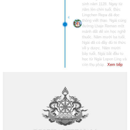
sinh năm 1128. Ngay từ
năm lên chín tuổi, Đức
Lingchen Repa đã đọc
thông viết thạo. Ngài cúng
dường Lhaje Remen một
mảnh đất để xin học nghề
thuốc. Năm mười ba tuổi,
Ngài đã có đầy đủ tri thức
về y dược. Năm mười
bảy tuổi, Ngài bắt đầu tu
học từ Ngài Lopon Ling và
còn thụ pháp...
Xem tiếp