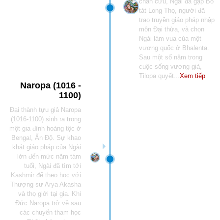
chăn cừu, Ngài đã gặp Bồ
tát Long Thọ, người đã
trao truyền giáo pháp nhập
môn Đại thừa, và chọn
Ngài làm vua của một
vương quốc ở Bhalenta.
Sau một số năm trong
cuộc sống vương giả,
Tilopa quyết...
Xem tiếp
Naropa (1016 -
1100)
Đại thành tựu giả Naropa
(1016-1100) sinh ra trong
một gia đình hoàng tộc ở
Bengal, Ấn Độ. Sự khao
khát giáo pháp của Ngài
lớn đến mức năm tám
tuổi, Ngài đã tìm tới
Kashmir để theo học với
Thượng sư Arya Akasha
và thọ giới tại gia. Khi
Đức Naropa trở về sau
các chuyến tham học