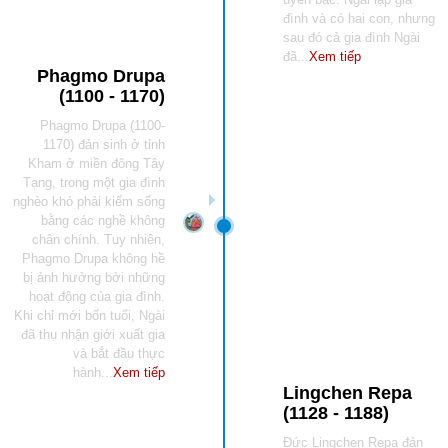
đình và có hai con, nhưng
sau đó cả gia đình Ngài
đã...
Xem tiếp
Phagmo Drupa
(1100 - 1170)
Phagmo Drupa (1100-
1170) đản sinh ở tỉnh
Kham ở miền đông Tây
Tạng, trong một gia đình
nghèo khó phải kiếm sống
bằng các nghề không
chân chính. Tuy nhiên,
Phagmo Drupa không hề
bị ảnh hưởng bởi những
hoạt động của gia đình.
Khi chỉ mới bốn tuổi, Ngài
đã thụ nhận giới xuất gia
và bắt đầu thực
hành...
Xem tiếp
Lingchen Repa
(1128 - 1188)
Đức Lingchen Repa đản