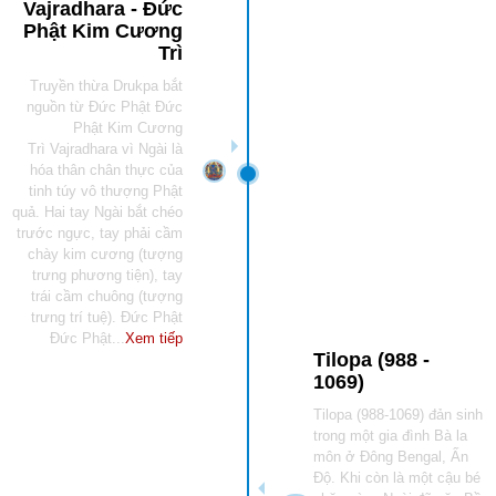
Vajradhara - Đức
Phật Kim Cương
Trì
Truyền thừa Drukpa bắt
nguồn từ Đức Phật Đức
Phật Kim Cương
Trì Vajradhara vì Ngài là
hóa thân chân thực của
tinh túy vô thượng Phật
quả. Hai tay Ngài bắt chéo
trước ngực, tay phải cầm
chày kim cương (tượng
trưng phương tiện), tay
trái cầm chuông (tượng
trưng trí tuệ). Đức Phật
Đức Phật...
Xem tiếp
Tilopa (988 -
1069)
Tilopa (988-1069) đản sinh
trong một gia đình Bà la
môn ở Đông Bengal, Ấn
Độ. Khi còn là một cậu bé