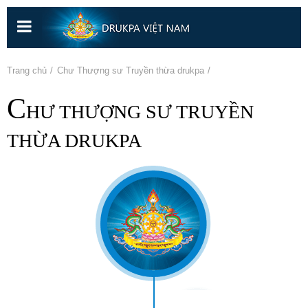
Nhảy
đến
nội
dung
Bạn đang ở đây
Trang chủ
»
Chư Thượng sư Truyền thừa drukpa
C
HƯ THƯỢNG SƯ TRUYỀN
THỪA DRUKPA