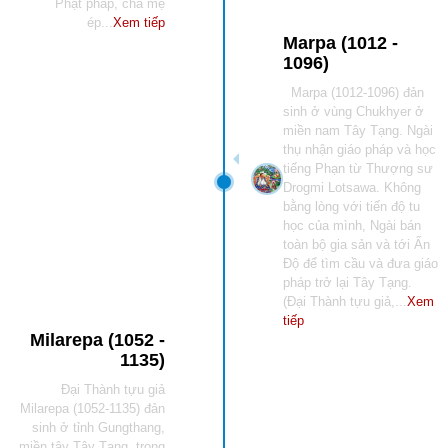
Phật pháp, cha mẹ
ép...
Xem tiếp
Marpa (1012 -
1096)
Marpa (1012-1096) đản
sinh ở vùng Chukhyer ở
miền nam Tây Tạng. Ngài
thụ nhận giáo pháp và học
tiếng Phạn từ Thượng sư
Drogmi Lotsawa. Không
bằng lòng với tiến độ tu
học của mình, Ngài bán
toàn bộ gia sản và tới Ấn
Độ để tìm cầu và đưa giáo
pháp trở lại Tây Tạng.
(Đại Thành tựu giả,...
Xem
tiếp
Milarepa (1052 -
1135)
Đại Thành tựu giả
Milarepa (1052-1135) đản
sinh ở tỉnh Gungthang,
miền tây Tây Tạng, trong