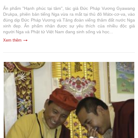
Ấn phẩm "Hạnh phúc tại tâm", tác giả Đức Pháp Vương Gyawang
Drukpa, phiên bản tiếng Nga vừa ra mắt tại thủ đô Mátx-cơ-va, vào
đúng dịp Đức Pháp Vương và Tăng đoàn viếng thăm đất nước Nga
xinh đẹp. Ấn phẩm nhận được sự yêu thích của nhiều độc giả
người Nga và Phật tử Việt Nam đang sinh sống và học...
Xem thêm