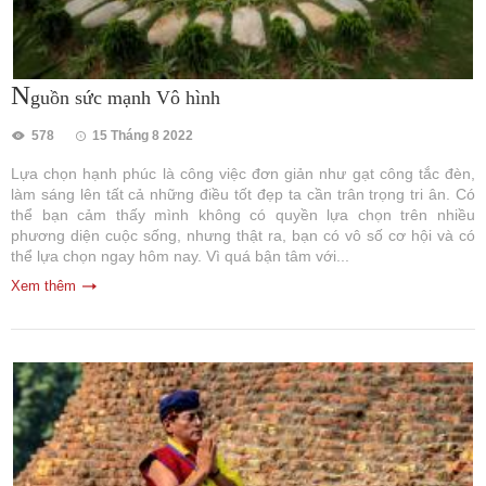
N
guồn sức mạnh Vô hình
578
15 Tháng 8 2022
Lựa chọn hạnh phúc là công việc đơn giản như gạt công tắc đèn,
làm sáng lên tất cả những điều tốt đẹp ta cần trân trọng tri ân. Có
thể bạn cảm thấy mình không có quyền lựa chọn trên nhiều
phương diện cuộc sống, nhưng thật ra, bạn có vô số cơ hội và có
thể lựa chọn ngay hôm nay. Vì quá bận tâm với...
Xem thêm