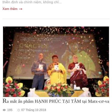
thiền định và chính niệm, không chỉ...
Xem thêm
R
a mắt ấn phẩm HẠNH PHÚC TẠI TÂM tại Matx-cơ-va
195
07 Tháng 10 2018