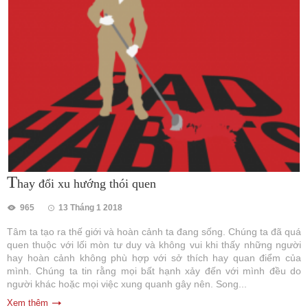
T
hay đổi xu hướng thói quen
965
13 Tháng 1 2018
Tâm ta tạo ra thế giới và hoàn cảnh ta đang sống. Chúng ta đã quá
quen thuộc với lối mòn tư duy và không vui khi thấy những người
hay hoàn cảnh không phù hợp với sở thích hay quan điểm của
mình. Chúng ta tin rằng mọi bất hạnh xảy đến với mình đều do
người khác hoặc mọi việc xung quanh gây nên. Song...
Xem thêm