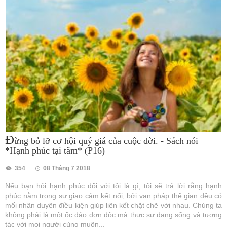
Đ
ừng bỏ lỡ cơ hội quý giá của cuộc đời. - Sách nói
*Hạnh phúc tại tâm* (P16)
354
08 Tháng 7 2018
Nếu bạn hỏi hạnh phúc đối với tôi là gì, tôi sẽ trả lời rằng hạnh
phúc nằm trong sự giao cảm kết nối, bởi vạn pháp thế gian đều có
mối nhân duyên điều kiện giúp liên kết chặt chẽ với nhau. Chúng ta
không phải là một ốc đảo đơn độc mà thực sự đang sống và tương
tác với mọi người cùng muôn...