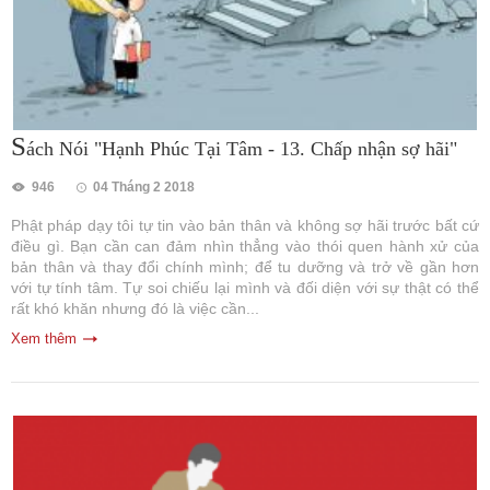
S
ách Nói "Hạnh Phúc Tại Tâm - 13. Chấp nhận sợ hãi"
946
04 Tháng 2 2018
Phật pháp dạy tôi tự tin vào bản thân và không sợ hãi trước bất cứ
điều gì. Bạn cần can đảm nhìn thẳng vào thói quen hành xử của
bản thân và thay đổi chính mình; để tu dưỡng và trở về gần hơn
với tự tính tâm. Tự soi chiếu lại mình và đối diện với sự thật có thể
rất khó khăn nhưng đó là việc cần...
Xem thêm