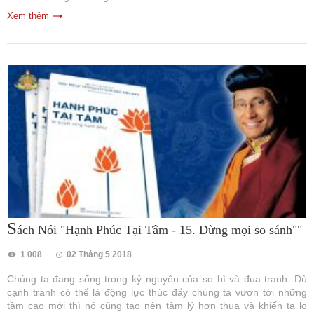
Xem thêm
S
ách Nói "Hạnh Phúc Tại Tâm - 15. Dừng mọi so sánh""
1 008
02 Tháng 5 2018
Chúng ta đang sống trong kỷ nguyên của so bì và đua tranh. Dù
cạnh tranh có thể là động lực thúc đẩy chúng ta vươn tới những
tầm cao mới thì nó cũng tạo nên tâm lý hơn thua và khiến ta lo