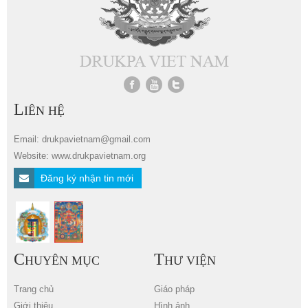
L
IÊN HỆ
Email: drukpavietnam@gmail.com
Website: www.drukpavietnam.org
Đăng ký nhận tin mới
C
T
HUYÊN MỤC
HƯ VIỆN
Trang chủ
Giáo pháp
Giới thiệu
Hình ảnh