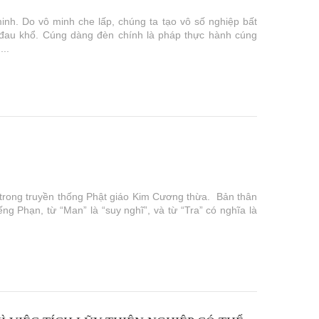
minh. Do vô minh che lấp, chúng ta tạo vô số nghiệp bất
i đau khổ. Cúng dàng đèn chính là pháp thực hành cúng
...
 trong truyền thống Phật giáo Kim Cương thừa. Bản thân
g Phạn, từ “Man” là “suy nghĩ”, và từ “Tra” có nghĩa là