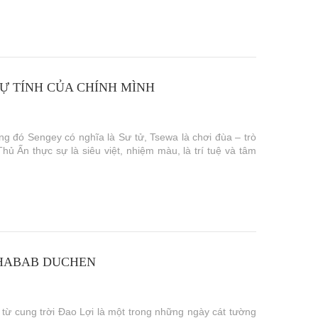
Ự TÍNH CỦA CHÍNH MÌNH
 đó Sengey có nghĩa là Sư tử, Tsewa là chơi đùa – trò
́n thực sự là siêu việt, nhiệm màu, là trí tuệ và tâm
LHABAB DUCHEN
từ cung trời Đao Lợi là một trong những ngày cát tường