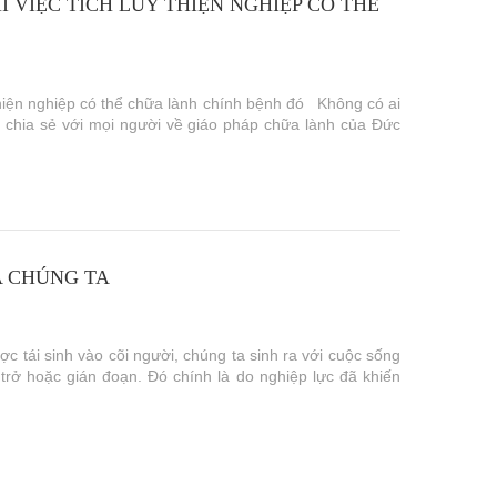
 VIỆC TÍCH LŨY THIỆN NGHIỆP CÓ THỂ
 thiện nghiệp có thể chữa lành chính bệnh đó Không có ai
 chia sẻ với mọi người về giáo pháp chữa lành của Đức
A CHÚNG TA
ợc tái sinh vào cõi người, chúng ta sinh ra với cuộc sống
rở hoặc gián đoạn. Đó chính là do nghiệp lực đã khiến