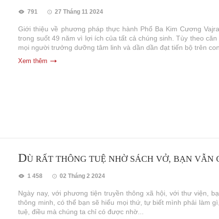
791
27 Tháng 11 2024
Giới thiệu về phương pháp thực hành Phổ Ba Kim Cương Vajrak
trong suốt 49 năm vì lợi ích của tất cả chúng sinh. Tùy theo că
mọi người trưởng dưỡng tâm linh và dần dần đạt tiến bộ trên con
Xem thêm
D
Ù RẤT THÔNG TUỆ NHỜ SÁCH VỞ, BẠN VẪN CẦ
1 458
02 Tháng 2 2024
Ngày nay, với phương tiện truyền thông xã hội, với thư viện, bạ
thông minh, có thể bạn sẽ hiểu mọi thứ, tự biết mình phải làm gì,
tuệ, điều mà chúng ta chỉ có được nhờ...