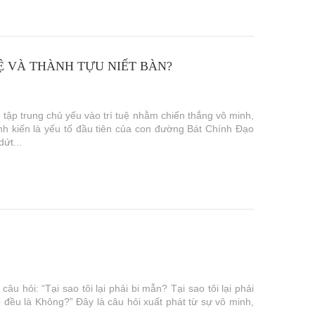
Ệ VÀ THÀNH TỰU NIẾT BÀN?
 tập trung chủ yếu vào trí tuệ nhằm chiến thắng vô minh,
nh kiến là yếu tố đầu tiên của con đường Bát Chính Đạo
ứt...
hỏi: “Tại sao tôi lại phải bi mẫn? Tại sao tôi lại phải
 đều là Không?” Đây là câu hỏi xuất phát từ sự vô minh,