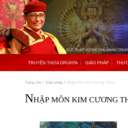
TRUYỀN THỪA DRUKPA
GIÁO PHÁP
THỰC
Bạn đang ở đây
Trang chủ
»
Giáo pháp
» Nhập môn Kim Cương Thừa
N
HẬP MÔN KIM CƯƠNG T