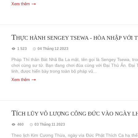
Xem thêm
T
HỰC HÀNH SENGEY TSEWA - HÒA NHẬP VỚI T
1 523
04 Tháng 12 2023
Pháp Thí thân Bát Nhã Ba La mật, tên gọi là Sengey Tsewa, trong
chơi cùng sư tử. Bạn đang chơi đùa cùng với Đại Thủ Ấn. Đại Thủ Â
linh, được hiển bày trong toàn bộ pháp vũ...
Xem thêm
T
ÍCH LŨY VÔ LƯỢNG CÔNG ĐỨC VÀO NGÀY 
460
03 Tháng 11 2023
Theo lịch Kim Cương Thừa, ngày vía Đức Phật Thích Ca hạ thế 