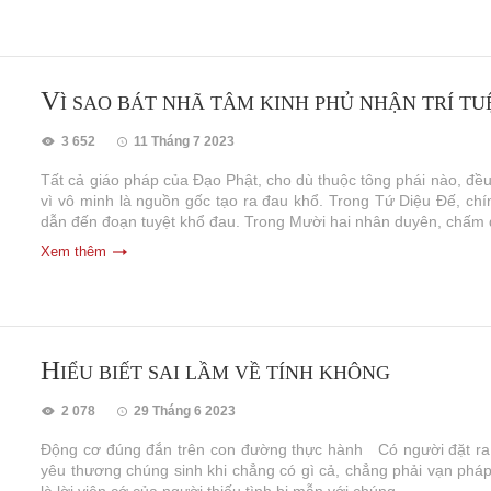
V
Ì SAO BÁT NHÃ TÂM KINH PHỦ NHẬN TRÍ TU
3 652
11 Tháng 7 2023
Tất cả giáo pháp của Đạo Phật, cho dù thuộc tông phái nào, đều
vì vô minh là nguồn gốc tạo ra đau khổ. Trong Tứ Diệu Đế, chí
dẫn đến đoạn tuyệt khổ đau. Trong Mười hai nhân duyên, chấm d
Xem thêm
H
IỂU BIẾT SAI LẦM VỀ TÍNH KHÔNG
2 078
29 Tháng 6 2023
Động cơ đúng đắn trên con đường thực hành Có người đặt ra câu 
yêu thương chúng sinh khi chẳng có gì cả, chẳng phải vạn pháp