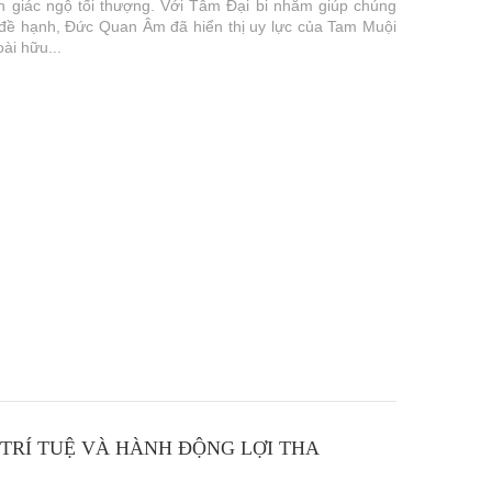
ến giác ngộ tối thượng. Với Tâm Đại bi nhằm giúp chúng
 đề hạnh, Đức Quan Âm đã hiển thị uy lực của Tam Muội
ài hữu...
TRÍ TUỆ VÀ HÀNH ĐỘNG LỢI THA