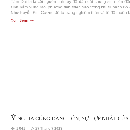
Tâm Đại bi là cội nguồn tinh túy để dẫn dắt chúng sinh tiến đ
sinh nắm vững mọi phương tiện thiện xảo trong khi tu hành Bồ
Như Huyễn Kim Cương để tự trang nghiêm thân và tế độ muôn lo
Xem thêm
Ý
NGHĨA CÚNG DÀNG ĐÈN, SỰ HỢP NHẤT CỦA 
1 041
27 Tháng 7 2023