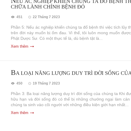
N
ẾU ÁC NGHIỆP KHIẾN CHÚNG TA ĐỔ BỆNH THÌ
CHỮA LÀNH CHÍNH BỆNH ĐÓ
451
22 Tháng 7 2023
Phần 5: Nếu ác nghiệp khiến chúng ta đổ bệnh thì việc tích lũy
trên đời này muốn bị ốm đau. Vì thế, tôi luôn mong muốn được
Phật Dược Sư. Có một thực tế là, dù bệnh tật là...
Xem thêm
B
A LOẠI NĂNG LƯỢNG DUY TRÌ ĐỜI SỐNG CỦ
450
19 Tháng 7 2023
Phần 3: Ba loại năng lượng duy trì đời sống của chúng ta Khi đư
hữu hạn và đời sống đó có thể bị những chướng ngại làm cản t
chúng ta sinh vào cõi người với những điều kiện giới hạn nhất...
Xem thêm