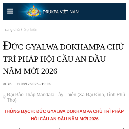
Nhảy
đến
nội
dung
Bạn đang ở đây
Trang chủ
» Sự kiện
Đ
ỨC GYALWA DOKHAMPA CHỦ
TRÌ PHÁP HỘI CẦU AN ĐẦU
NĂM MỚI 2026
76
08/12/2025 - 19:06
Đại Bảo Tháp Mandala Tây Thiên (Xã Đại Đình, Tỉnh Phú
Thọ)
THÔNG BẠCH: ĐỨC GYALWA DOKHAMPA CHỦ TRÌ PHÁP 
HỘI CẦU AN ĐẦU NĂM MỚI 2026