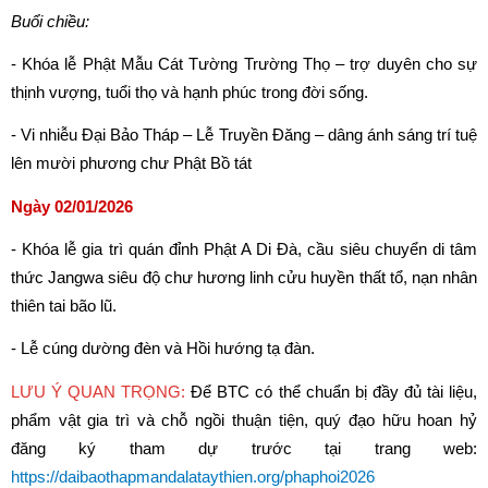
Buổi chiều:
- Khóa lễ Phật Mẫu Cát Tường Trường Thọ – trợ duyên cho sự 
thịnh vượng, tuổi thọ và hạnh phúc trong đời sống.
- Vi nhiễu Đại Bảo Tháp – Lễ Truyền Đăng – dâng ánh sáng trí tuệ 
lên mười phương chư Phật Bồ tát
Ngày 02/01/2026
- Khóa lễ gia trì quán đỉnh Phật A Di Đà, cầu siêu chuyển di tâm 
thức Jangwa siêu độ chư hương linh cửu huyền thất tổ, nạn nhân 
thiên tai bão lũ.
- Lễ cúng dường đèn và Hồi hướng tạ đàn.
LƯU Ý QUAN TRỌNG:
 Để BTC có thể chuẩn bị đầy đủ tài liệu, 
phẩm vật gia trì và chỗ ngồi thuận tiện, quý đạo hữu hoan hỷ 
đăng ký tham dự trước tại trang web: 
https://daibaothapmandalataythien.org/phaphoi2026