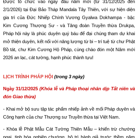
Được tổ chức vào ngày đầu năm mới (từ 31/12/2025 đến 
2/1/2026) tại Đại Bảo Tháp Mandala Tây Thiên, với sự hiện diện 
gia trì của Đức Nhiếp Chính Vương Gyalwa Dokhampa - bậc 
Kim Cương Thượng Sư - và Tăng đoàn Truyền thừa Drukpa, 
Pháp hội này là phúc duyên quý báu để đại chúng tham dự khai 
mở thiện duyên, kết nối với năng lượng từ bi – trí tuệ từ chư Phật 
Bồ tát, chư Kim Cương Hộ Pháp, cùng chào đón một Năm mới 
2026 an lạc, cát tường, hạnh phúc thành tựu!
LỊCH TRÌNH PHÁP HỘI 
(trong 3 ngày)
Ngày 31/12/2025 
(Khóa lễ và Pháp thoại nhân dịp Tất niên và 
đón Giao thừa)
- Khai mở bộ sưu tập tác phẩm nhiếp ảnh về mối Pháp duyên và 
Công hạnh của chư Thượng sư Truyền thừa tại Việt Nam.
- Khóa lễ Phật Mẫu Cát Tường Thiên Mẫu – khiển trừ chướng 
ngại, tịnh hóa nghiệp chướng, hộ trì hành giả trước thềm năm 