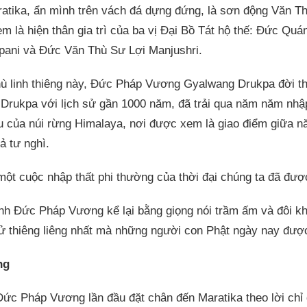
ratika, ẩn mình trên vách đá dựng đứng, là sơn động Văn Th
m là hiện thân gia trì của ba vị Đại Bồ Tát hộ thế: Đức Qu
ani và Đức Văn Thù Sư Lợi Manjushri.
ù linh thiêng này, Đức Pháp Vương Gyalwang Drukpa đời th
Drukpa với lịch sử gần 1000 năm, đã trải qua năm năm nhập 
âu của núi rừng Himalaya, nơi được xem là giao điểm giữa n
ả tư nghì.
một cuộc nhập thất phi thường của thời đại chúng ta đã đượ
h Đức Pháp Vương kể lại bằng giọng nói trầm ấm và đôi khi
sử thiêng liêng nhất mà những người con Phật ngày nay đượ
ng
c Pháp Vương lần đầu đặt chân đến Maratika theo lời chỉ