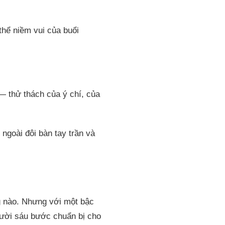
hể niềm vui của buổi
— thử thách của ý chí, của
ngoài đôi bàn tay trần và
g nào. Nhưng với một bậc
mười sáu bước chuẩn bị cho