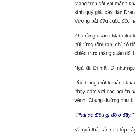
Mang trên đôi vai mảnh kh
kinh quý giá, cây đàn Dran
Vương bắt đầu cuộc độc h
Khu rừng quanh Maratika k
núi rừng rậm rạp, chỉ có t
chiếc trực thăng quân đội 
Ngài đi. Đi mãi. Đi như ng
Rồi, trong một khoảnh khắc
nhạy cảm với các nguồn nă
vênh. Chúng dường như biế
“Phải có điều gì đó ở đây.”
Và quả thật, ẩn sau lớp c