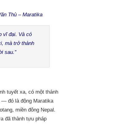
ăn Thù – Maratika
 vĩ đại. Và có
i, mà trở thành
i sau.”
h tuyết xa, có một thánh
ộ — đó là động Maratika
hotang, miền đông Nepal.
a đã thành tựu pháp