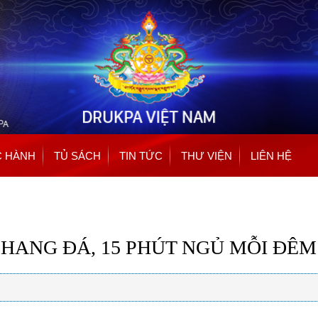
Nhảy
đến
nội
dung
 HÀNH
TỦ SÁCH
TIN TỨC
THƯ VIỆN
LIÊN HỆ
HANG ĐÁ, 15 PHÚT NGỦ MỖI ĐÊM