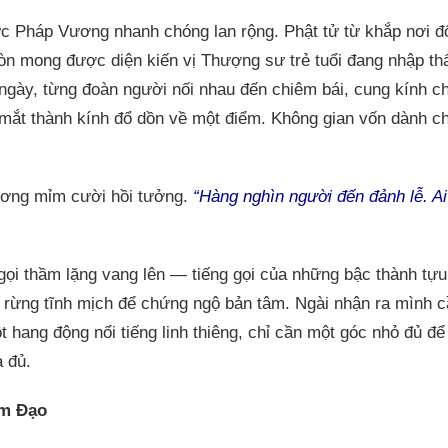
ức Pháp Vương nhanh chóng lan rộng. Phật tử từ khắp nơi đ
còn mong được diện kiến vị Thượng sư trẻ tuổi đang nhập th
ngày, từng đoàn người nối nhau đến chiêm bái, cung kính c
 mắt thành kính đổ dồn về một điểm. Không gian vốn dành ch
ơng mỉm cười hồi tưởng.
“Hàng nghìn người đến đảnh lễ. A
 gọi thầm lặng vang lên — tiếng gọi của những bậc thành tự
i rừng tĩnh mịch để chứng ngộ bản tâm. Ngài nhận ra mình c
t hang động nổi tiếng linh thiêng, chỉ cần một góc nhỏ đủ để
à đủ.
ìm Đạo