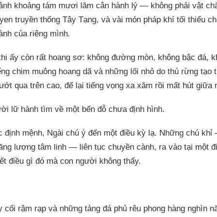
ảnh khoảng tám mươi lăm cân hành lý — không phải vật chấ
yen truyền thống Tây Tạng, và vài món pháp khí tối thiểu c
ành của riêng mình.
hi ấy còn rất hoang sơ: không đường mòn, không bậc đá, k
iếng chim muông hoang dã và những lối nhỏ do thú rừng tạo 
lướt qua trên cao, để lại tiếng vọng xa xăm rồi mất hút giữa
ười lữ hành tìm về một bến đỗ chưa định hình.
 định mệnh, Ngài chú ý đến một điều kỳ lạ. Những chú khỉ —
ng lượng tâm linh — liên tục chuyền cành, ra vào tại một đ
t điều gì đó mà con người không thấy.
ây cối rậm rạp và những tảng đá phủ rêu phong hàng nghìn n