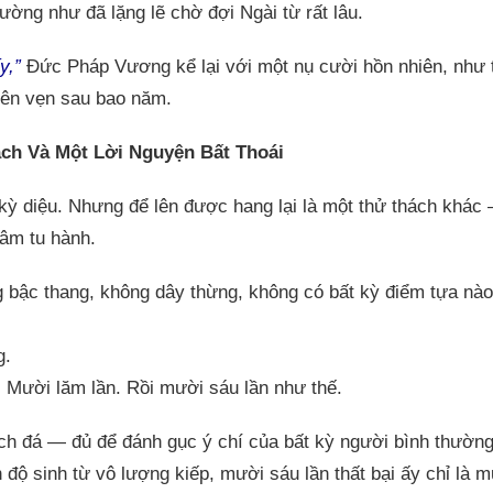
ường như đã lặng lẽ chờ đợi Ngài từ rất lâu.
ấy,”
Đức Pháp Vương kể lại với một nụ cười hồn nhiên, như t
ên vẹn sau bao năm.
ch Và Một Lời Nguyện Bất Thoái
kỳ diệu. Nhưng để lên được hang lại là một thử thách khác 
tâm tu hành.
bậc thang, không dây thừng, không có bất kỳ điểm tựa nào 
g.
g. Mười lăm lần. Rồi mười sáu lần như thế.
ch đá — đủ để đánh gục ý chí của bất kỳ người bình thườn
độ sinh từ vô lượng kiếp, mười sáu lần thất bại ấy chỉ là 