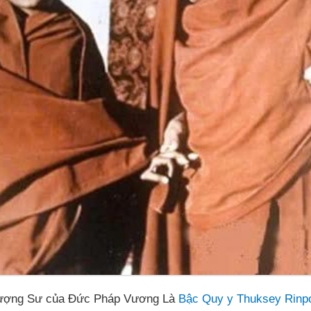
ượng Sư của Đức Pháp Vương Là
Bậc Quy y Thuksey Rinpo