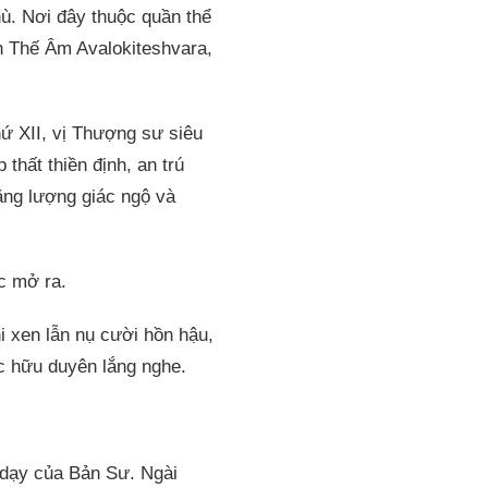
ù. Nơi đây thuộc quần thể
án Thế Âm Avalokiteshvara,
ứ XII, vị Thượng sư siêu
thất thiền định, an trú
ăng lượng giác ngộ và
c mở ra.
 xen lẫn nụ cười hồn hậu,
c hữu duyên lắng nghe.
 dạy của Bản Sư. Ngài