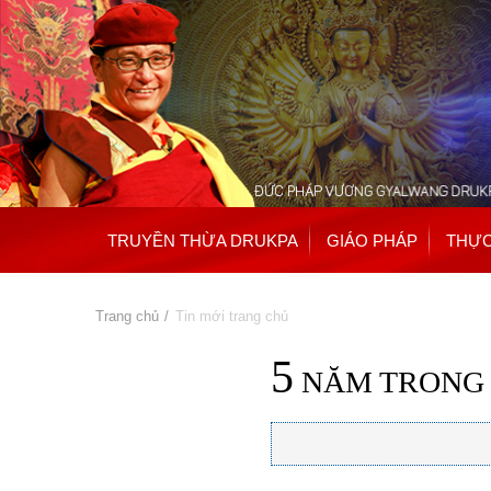
TRUYỀN THỪA DRUKPA
GIÁO PHÁP
THỰC
Bạn đang ở đây
Trang chủ
» Tin mới trang chủ
5
NĂM TRONG 