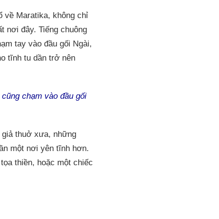
ổ về Maratika, không chỉ
ất nơi đây. Tiếng chuông
hạm tay vào đầu gối Ngài,
o tĩnh tu dần trở nên
i cũng chạm vào đầu gối
u giả thuở xưa, những
ần một nơi yên tĩnh hơn.
 tọa thiền, hoặc một chiếc