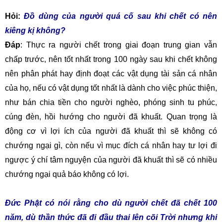
Hỏi:
Đồ
dùng của
người
quá
cố
sau khi chết
có
nên
kiêng kị
không
?
Đáp
: Thực ra người chết trong giai đoạn trung gian vẫn
chấp trước, nên tốt nhất trong 100 ngày sau khi chết không
nên phân phát hay định đoạt các vật dụng tài sản cá nhân
của họ, nếu có vật dụng tốt nhất là dành cho việc phúc thiện,
như bán chia tiền cho người nghèo, phóng sinh tu phúc,
cúng đèn, hồi hướng cho người đã khuất. Quan trọng là
động cơ vì lợi ích của người đã khuất thì sẽ không có
chướng ngại gì, còn nếu vì mục đích cá nhân hay tư lợi đi
ngược ý chí tâm nguyện của người đã khuất thì sẽ có nhiều
chướng ngại quả báo không có lợi.
Đức Phật
có
nói
rằng cho dù
người
chết
đã chết
100
năm
,
dù
thần
thức
đã
đi
đầu
thai lên
cõi
Trời nhưng khi