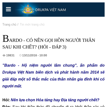
Nhảy
đến
nội
dung
Bạn đang ở đây
Trang chủ
» Tin mới trang chủ
B
ARDO - CÓ NÊN GỌI HỒN NGƯỜI THÂN
SAU KHI CHẾT? (HỎI - ĐÁP 3)
19831
13/11/2016 - 10:00
"Bardo - Hộ niệm người lâm chung", ấn phẩm do
Drukpa Việt Nam biên dịch và phát hành năm 2014 sẽ
giải đáp một số thắc mắc của thân nhân gia đình khi có
người mất.
Hỏi:
Nên lựa chọn Hỏa táng hay Địa táng người chết?
Đáp
: Sau khi thần thức đã chuyển di ra khỏi thân xác và