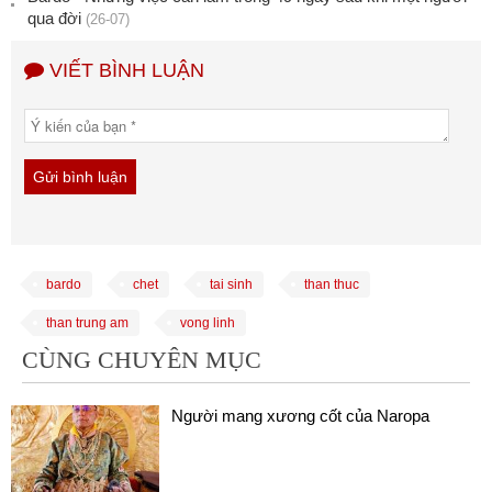
qua đời
(26-07)
VIẾT BÌNH LUẬN
bardo
chet
tai sinh
than thuc
than trung am
vong linh
CÙNG CHUYÊN MỤC
Người mang xương cốt của Naropa