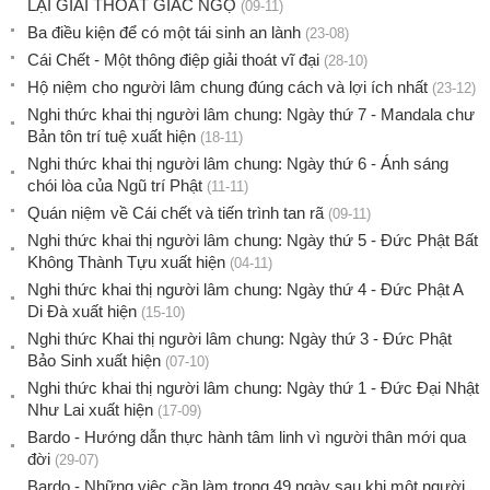
LẠI GIẢI THOÁT GIÁC NGỘ
(09-11)
Ba điều kiện để có một tái sinh an lành
(23-08)
Cái Chết - Một thông điệp giải thoát vĩ đại
(28-10)
Hộ niệm cho người lâm chung đúng cách và lợi ích nhất
(23-12)
Nghi thức khai thị người lâm chung: Ngày thứ 7 - Mandala chư
Bản tôn trí tuệ xuất hiện
(18-11)
Nghi thức khai thị người lâm chung: Ngày thứ 6 - Ánh sáng
chói lòa của Ngũ trí Phật
(11-11)
Quán niệm về Cái chết và tiến trình tan rã
(09-11)
Nghi thức khai thị người lâm chung: Ngày thứ 5 - Đức Phật Bất
Không Thành Tựu xuất hiện
(04-11)
Nghi thức khai thị người lâm chung: Ngày thứ 4 - Đức Phật A
Di Đà xuất hiện
(15-10)
Nghi thức Khai thị người lâm chung: Ngày thứ 3 - Đức Phật
Bảo Sinh xuất hiện
(07-10)
Nghi thức khai thị người lâm chung: Ngày thứ 1 - Đức Đại Nhật
Như Lai xuất hiện
(17-09)
Bardo - Hướng dẫn thực hành tâm linh vì người thân mới qua
đời
(29-07)
Bardo - Những việc cần làm trong 49 ngày sau khi một người