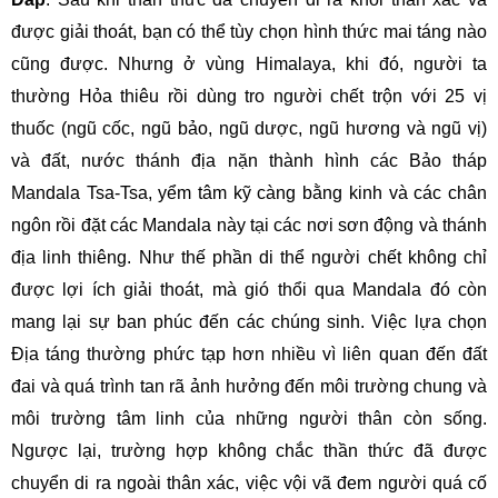
được giải thoát, bạn có thể tùy chọn hình thức mai táng nào
cũng được. Nhưng ở vùng Himalaya, khi đó, người ta
thường Hỏa thiêu rồi dùng tro người chết trộn với 25 vị
thuốc (ngũ cốc, ngũ bảo, ngũ dược, ngũ hương và ngũ vị)
và đất, nước thánh địa nặn thành hình các Bảo tháp
Mandala Tsa-Tsa, yểm tâm kỹ càng bằng kinh và các chân
ngôn rồi đặt các Mandala này tại các nơi sơn động và thánh
địa linh thiêng. Như thế phần di thể người chết không chỉ
được lợi ích giải thoát, mà gió thổi qua Mandala đó còn
mang lại sự ban phúc đến các chúng sinh. Việc lựa chọn
Địa táng thường phức tạp hơn nhiều vì liên quan đến đất
đai và quá trình tan rã ảnh hưởng đến môi trường chung và
môi trường tâm linh của những người thân còn sống.
Ngược lại, trường hợp không chắc thần thức đã được
chuyển di ra ngoài thân xác, việc vội vã đem người quá cố