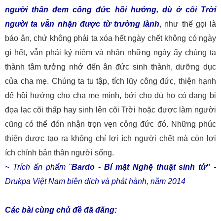
người
thân
đem công
đức
hồi
hướng, dù
ở
cõi
Trời
người
ta
vẫn nhận được từ trường lành
, như thế gọi là
báo ân, chứ không phải ta xóa hết ngày chết không có ngày
gì hết, vẫn phải kỷ niệm và nhân những ngày ấy chúng ta
thành tâm tưởng nhớ đến ân đức sinh thành, dưỡng dục
của cha mẹ. Chúng ta tu tập, tích lũy công đức, thiện hạnh
để hồi hướng cho cha mẹ mình, bởi cho dù họ có đang bị
đọa lạc cõi thấp hay sinh lên cõi Trời hoặc được làm người
cũng có thể đón nhận trọn vẹn công đức đó. Những phúc
thiện được tạo ra không chỉ lợi ích người chết mà còn lợi
ích chính bản thân người sống.
~ Trích ấn phẩm "
Bardo - Bí mật Nghệ thuật sinh tử"
-
Drukpa Việt Nam biên dịch và phát hành, năm 2014
Các bài cùng chủ đề đã đăng: