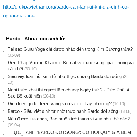
http://drukpavietnam.org/bardo-can-lam-gi-khi-gia-dinh-co-
nguoi-mat-hoi-...
Bardo - Khoa học sinh tử
Tại sao Guru Yoga chỉ được nhắc đến trong Kim Cương thừa?
(03-09)
Đức Pháp Vương Khai mở Bí mật về cuộc sống, giấc mộng và
cái chết
(30-10)
Siêu việt luân hồi sinh tử nhờ thực chứng Bardo đời sống
(29-
10)
Nghi thức khai thị người lâm chung: Ngày thứ 2 - Đức Phật A
Súc Bệ xuất hiện
(26-10)
Điều kiện gì để được vãng sinh về cõi Tây phương?
(10-10)
Bardo - Siêu việt sinh tử nhờ thực hành Bardo đời sống
(18-08)
Nếu được lựa chọn, Bạn muốn trở thành vị vua như thế nào?
(09-04)
THỰC HÀNH ‘BARDO ĐỜI SỐNG’: CƠ HỘI QUÝ GIÁ ĐEM