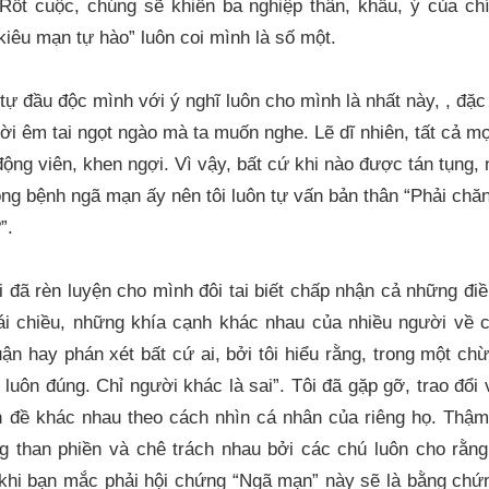
 Rốt cuộc, chúng sẽ khiến ba nghiệp thân, khẩu, ý của c
“kiêu mạn tự hào” luôn coi mình là số một.
 tự đầu độc mình với ý nghĩ luôn cho mình là nhất này, , đặc
ời êm tai ngọt ngào mà ta muốn nghe. Lẽ dĩ nhiên, tất cả mọi
ng viên, khen ngợi. Vì vậy, bất cứ khi nào được tán tụng, 
g bệnh ngã mạn ấy nên tôi luôn tự vấn bản thân “Phải chăn
”.
ôi đã rèn luyện cho mình đôi tai biết chấp nhận cả những điề
rái chiều, những khía cạnh khác nhau của nhiều người về
uận hay phán xét bất cứ ai, bởi tôi hiểu rằng, trong một c
luôn đúng. Chỉ người khác là sai”. Tôi đã gặp gỡ, trao đổi 
 đề khác nhau theo cách nhìn cá nhân của riêng họ. Thậm
g than phiền và chê trách nhau bởi các chú luôn cho rằn
 khi bạn mắc phải hội chứng “Ngã mạn” này sẽ là bằng chứ