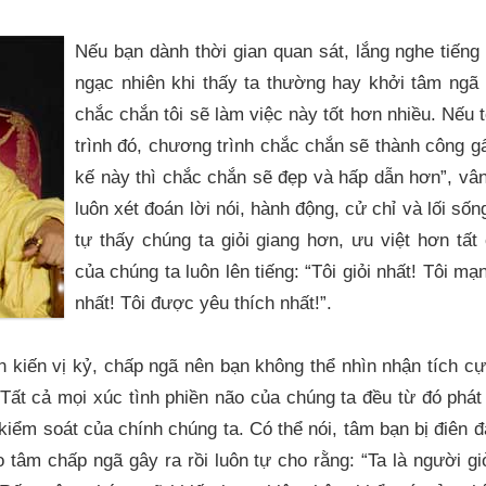
Nếu bạn dành thời gian quan sát, lắng nghe tiếng
ngạc nhiên khi thấy ta thường hay khởi tâm ngã 
chắc chắn tôi sẽ làm việc này tốt hơn nhiều. Nếu 
trình đó, chương trình chắc chắn sẽ thành công gấp
kế này thì chắc chắn sẽ đẹp và hấp dẫn hơn”, vâ
luôn xét đoán lời nói, hành động, cử chỉ và lối số
tự thấy chúng ta giỏi giang hơn, ưu việt hơn tất
của chúng ta luôn lên tiếng: “Tôi giỏi nhất! Tôi m
nhất! Tôi được yêu thích nhất!”.
 kiến vị kỷ, chấp ngã nên bạn không thể nhìn nhận tích cự
 Tất cả mọi xúc tình phiền não của chúng ta đều từ đó phá
ểm soát của chính chúng ta. Có thể nói, tâm bạn bị điên đ
 tâm chấp ngã gây ra rồi luôn tự cho rằng: “Ta là người giỏ