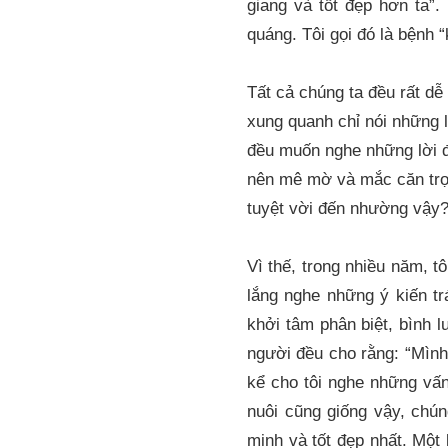
giang và tốt đẹp hơn ta”.
quáng. Tôi gọi đó là bệnh 
Tất cả chúng ta đều rất dễ
xung quanh chỉ nói những l
đều muốn nghe những lời độ
nên mê mờ và mắc căn trọn
tuyệt vời đến nhường vậy?
Vì thế, trong nhiều năm, t
lắng nghe những ý kiến t
khởi tâm phân biệt, bình l
người đều cho rằng: “Mình 
kể cho tôi nghe những vấn
nuôi cũng giống vậy, chún
minh và tốt đẹp nhất. Một