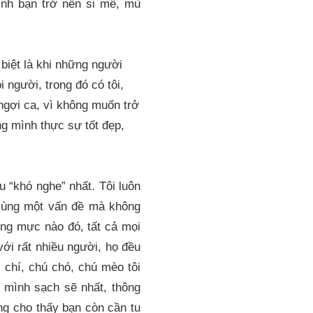
hính bạn trở nên si mê, mù
 biệt là khi những người
 người, trong đó có tôi,
ngợi ca, vì không muốn trở
g mình thực sự tốt đẹp,
u “khó nghe” nhất. Tôi luôn
 cùng một vấn đề mà không
hừng mực nào đó, tất cả mọi
với rất nhiều người, họ đều
 chí, chú chó, chú mèo tôi
g mình sạch sẽ nhất, thông
ng cho thấy bạn còn cần tu