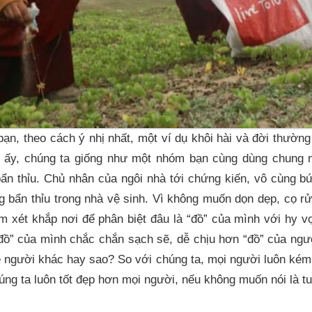
ạn, theo cách ý nhị nhất, một ví dụ khôi hài và đời thườn
i ấy, chúng ta giống như một nhóm bạn cùng dùng chung n
bẩn thỉu. Chủ nhân của ngôi nhà tới chứng kiến, vô cùng bứ
g bẩn thỉu trong nhà vệ sinh. Vì không muốn dọn dẹp, cọ r
em xét khắp nơi để phân biệt đâu là “đồ” của mình với hy v
“đồ” của mình chắc chắn sạch sẽ, dễ chịu hơn “đồ” của ngư
ề người khác hay sao? So với chúng ta, mọi người luôn kém 
ng ta luôn tốt đẹp hơn mọi người, nếu không muốn nói là tu