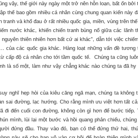
ũng vậy, thế giới này ngày một trở nên hỗn loạn, bất ổn bởi th
ập thể bao gồm nhiều cá nhân cùng chung quan kiến này đã
 tranh và khổ đau ở rất nhiều quốc gia, miền, vùng trên th
m nước khác, khiến chiến tranh bùng nổ giữa các lãnh th
 nguyên thiên nhiên hơn bất cứ ai khác”, dẫn tới việc chiế
… của các quốc gia khác. Hàng loạt những vấn đề tương
ừ cấp độ cá nhân cho tới tầm quốc tế. Chúng ta cũng luôn 
nh là số một, làm như vậy chẳng khác nào chúng ta đã hy si
suy nghĩ hẹp hòi của kiêu căng ngã mạn, chúng ta không 
àn sai đường, lạc hướng. Cho rằng mình ưu việt hơn tất cả, 
ã đi đến cuối con đường, không còn gì hơn để bước tiếp. 
hún mình, lùi lại một bước và hồi quang phản chiếu, chúng
người đứng đầu. Thay vào đó, bạn có thể đứng thứ hai, th
ờng này sẽ cho bạn vô vàn cơ hội để hoàn thiện mình v