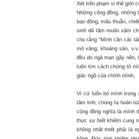
Xét trên phạm vi thế giới c
Những cộng đồng, những t
bạo động, mâu thuẫn, chiến
sinh dã tâm muốn xâm chiế
cho rằng “Mình cần các tài
mỏ vàng, khoáng sản, v.v
đều do ngã mạn gây nên, t
luôn tìm cách chứng tỏ mì
giác ngộ của chính mình.
Vì cứ luôn bó mình trong 
tâm linh, chúng ta hoàn to
cũng đồng nghĩa là mình đ
thực sự biết khiêm cung n
không nhất thiết phải là 
bảng. Đức tính khiêm như