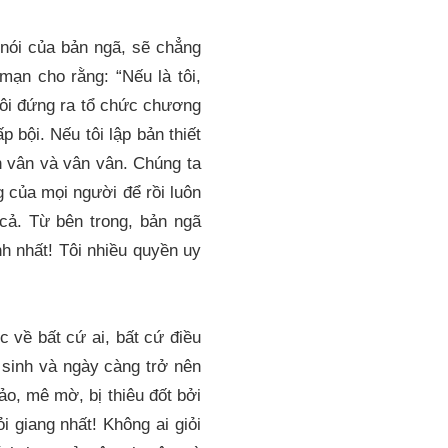
 nói của bản ngã, sẽ chẳng
mạn cho rằng: “Nếu là tôi,
tôi đứng ra tổ chức chương
 bội. Nếu tôi lập bản thiết
n vân và vân vân. Chúng ta
ng của mọi người để rồi luôn
 cả. Từ bên trong, bản ngã
ạnh nhất! Tôi nhiều quyền uy
c về bất cứ ai, bất cứ điều
t sinh và ngày càng trở nên
ảo, mê mờ, bị thiêu đốt bởi
i giang nhất! Không ai giỏi