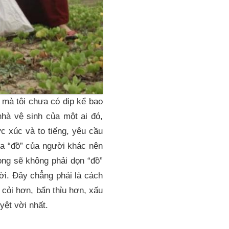
g mà tôi chưa có dịp kể bao
hà vệ sinh của một ai đó,
c xúc và to tiếng, yêu cầu
ửa “đồ” của người khác nên
ọng sẽ không phải dọn “đồ”
ời. Đây chẳng phải là cách
cỏi hơn, bẩn thỉu hơn, xấu
yệt vời nhất.