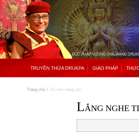
TRUYỀN THỪA DRUKPA
GIÁO PHÁP
THỰC
Bạn đang ở đây
Trang chủ
» Tin mới trang chủ
L
ẮNG NGHE T