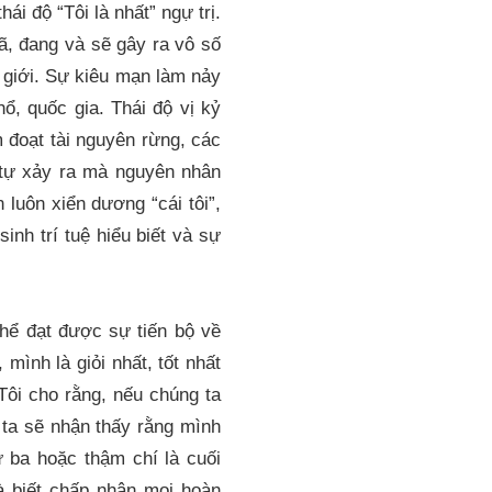
ái độ “Tôi là nhất” ngự trị.
, đang và sẽ gây ra vô số
ế giới. Sự kiêu mạn làm nảy
ổ, quốc gia. Thái độ vị kỷ
m đoạt tài nguyên rừng, các
 tự xảy ra mà nguyên nhân
luôn xiển dương “cái tôi”,
nh trí tuệ hiểu biết và sự
thể đạt được sự tiến bộ về
mình là giỏi nhất, tốt nhất
Tôi cho rằng, nếu chúng ta
 ta sẽ nhận thấy rằng mình
ứ ba hoặc thậm chí là cuối
à biết chấp nhận mọi hoàn