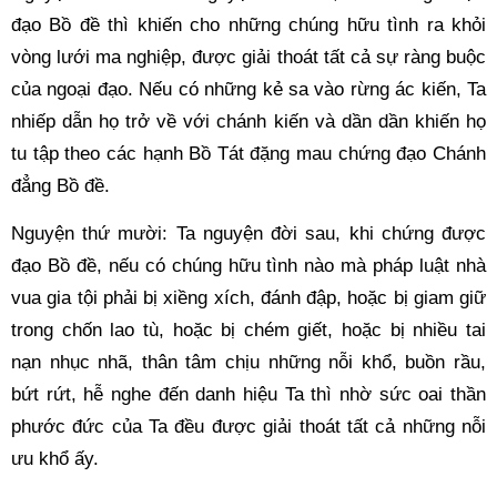
đạo Bồ đề thì khiến cho những chúng hữu tình ra khỏi 
vòng lưới ma nghiệp, được giải thoát tất cả sự ràng buộc 
của ngoại đạo. Nếu có những kẻ sa vào rừng ác kiến, Ta 
nhiếp dẫn họ trở về với chánh kiến và dần dần khiến họ 
tu tập theo các hạnh Bồ Tát đặng mau chứng đạo Chánh 
đẳng Bồ đề. 
Nguyện thứ mười: Ta nguyện đời sau, khi chứng được 
đạo Bồ đề, nếu có chúng hữu tình nào mà pháp luật nhà 
vua gia tội phải bị xiềng xích, đánh đập, hoặc bị giam giữ 
trong chốn lao tù, hoặc bị chém giết, hoặc bị nhiều tai 
nạn nhục nhã, thân tâm chịu những nỗi khổ, buồn rầu, 
bứt rứt, hễ nghe đến danh hiệu Ta thì nhờ sức oai thần 
phước đức của Ta đều được giải thoát tất cả những nỗi 
ưu khổ ấy. 