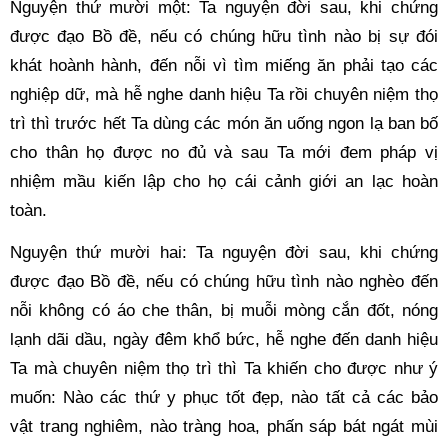
Nguyện thứ mười một: Ta nguyện đời sau, khi chứng 
được đạo Bồ đề, nếu có chúng hữu tình nào bị sự đói 
khát hoành hành, đến nỗi vì tìm miếng ăn phải tạo các 
nghiệp dữ, mà hễ nghe danh hiệu Ta rồi chuyên niệm thọ 
trì thì trước hết Ta dùng các món ăn uống ngon lạ ban bố 
cho thân họ được no đủ và sau Ta mới đem pháp vị 
nhiệm mầu kiến lập cho họ cái cảnh giới an lạc hoàn 
toàn. 
Nguyện thứ mười hai: Ta nguyện đời sau, khi chứng 
được đạo Bồ đề, nếu có chúng hữu tình nào nghèo đến 
nỗi không có áo che thân, bị muỗi mòng cắn đốt, nóng 
lạnh dãi dầu, ngày đêm khổ bức, hễ nghe đến danh hiệu 
Ta mà chuyên niệm thọ trì thì Ta khiến cho được như ý 
muốn: Nào các thứ y phục tốt đẹp, nào tất cả các bảo 
vật trang nghiêm, nào tràng hoa, phấn sáp bát ngát mùi 