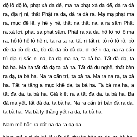
độ lô độ lô, phạt xà da dế, ma ha phạt xà da đế, đà ra đà 
ra, địa rị ni, thất Phật ra da, dá ra dá ra. Mạ mạ phạt ma 
ra, mục đế lệ, y hê y hê, thất na thất na, a ra sâm Phật 
ra xá lợi, phạt sa phạt sâm, Phật ra xá da, hô lô hô lô ma 
ra, hô lô hô lô hê rị, ta ra ta ra, tất rị tất rị, tô rô tô rô, bồ 
đề dạ bồ đề dạ, bồ đà dạ bồ đà dạ, di đế rị dạ, na ra cẩn 
trì địa rị sắc ni na, ba dạ ma na, ta bà ha. Tất đà dạ, ta 
bà ha. Ma ha tất đà dạ ta bà ha. Tất đà du nghệ, thất bàn 
ra dạ, ta bà ha. Na ra cẩn trì, ta bà ha. Ma ra na ra, ta bà 
ha. Tất ra tăng a mục khê da, ta bà ha. Ta bà ma ha, a 
tất đà dạ, ta bà ha. Giả kiết ra a tất đà dạ, ta bà ha. Ba 
đà ma yết, tất đà dạ, ta bà ha. Na ra cẩn trì bàn đà ra dạ, 
ta bà ha. Ma bà lỵ thắng yết ra dạ, ta bà ha. 
Nam mô hắc ra đát na đa ra dạ da. 