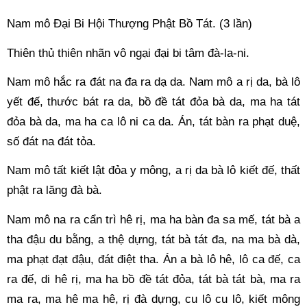
Nam mô Đại Bi Hội Thượng Phật Bồ Tát. (3 lần) 
Thiên thủ thiên nhãn vô ngại đại bi tâm đà-la-ni. 
Nam mô hắc ra đát na đa ra dạ da. Nam mô a rị da, bà lô 
yết đế, thước bát ra da, bồ đề tát đỏa bà da, ma ha tát 
đỏa bà da, ma ha ca lô ni ca da. Án, tát bàn ra phạt duệ, 
số đát na đát tỏa. 
Nam mô tất kiết lật đỏa y mông, a rị da bà lô kiết đế, thất 
phật ra lăng đà bà. 
Nam mô na ra cẩn trì hê rị, ma ha bàn đa sa mế, tát bà a 
tha đậu du bằng, a thệ dựng, tát bà tát đa, na ma bà dà, 
ma phạt đạt đậu, đát điệt tha. Án a bà lô hê, lô ca đế, ca 
ra đế, di hê rị, ma ha bồ đề tát đỏa, tát bà tát bà, ma ra 
ma ra, ma hê ma hê, rị đà dựng, cu lô cu lô, kiết mông 