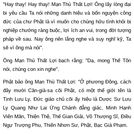
"Hay thay! Hay thay! Mạn Thù Thất Lợi! Ông lấy lòng đại 
bi yêu cầu Ta nói những danh hiệu và bổn nguyện công 
đức của chư Phật là vì muốn cho chúng hữu tình khỏi bị 
nghiệp chướng ràng buộc, lợi ích an vui, trong đời tượng 
pháp về sau. Nay ông nên lắng nghe và suy nghĩ kỹ, Ta 
sẽ vì ông mà nói". 
Ông Mạn Thù Thất Lợi bạch rằng: "Dạ, mong Thế Tôn 
nói, chúng con xin nghe". 
Phật bảo ông Mạn Thù Thất Lợi: "Ở phương Đông, cách 
đây mười Căn-già-sa cõi Phật, có một thế giới tên là 
Tịnh Lưu Ly, Đức giáo chủ cõi ấy hiệu là Dược Sư Lưu 
Ly Quang Như Lai Ứng Chánh đẳng giác, Minh Hạnh 
Viên Mãn, Thiện Thệ, Thế Gian Giải, Vô Thượng Sĩ, Điều 
Ngự Trượng Phu, Thiên Nhơn Sư, Phật, Bạc Già Phạm. 