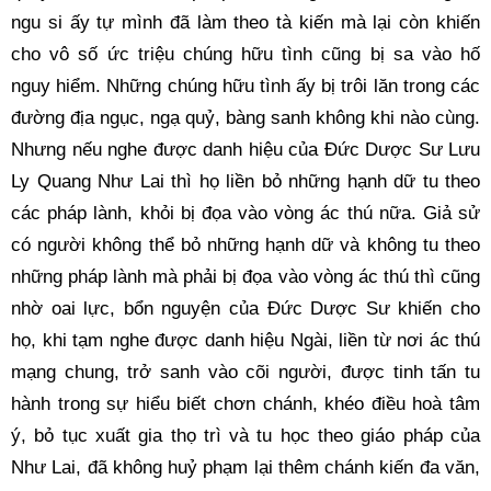
ngu si ấy tự mình đã làm theo tà kiến mà lại còn khiến 
cho vô số ức triệu chúng hữu tình cũng bị sa vào hố 
nguy hiểm. Những chúng hữu tình ấy bị trôi lăn trong các 
đường địa ngục, ngạ quỷ, bàng sanh không khi nào cùng. 
Nhưng nếu nghe được danh hiệu của Đức Dược Sư Lưu 
Ly Quang Như Lai thì họ liền bỏ những hạnh dữ tu theo 
các pháp lành, khỏi bị đọa vào vòng ác thú nữa. Giả sử 
có người không thể bỏ những hạnh dữ và không tu theo 
những pháp lành mà phải bị đọa vào vòng ác thú thì cũng 
nhờ oai lực, bổn nguyện của Đức Dược Sư khiến cho 
họ, khi tạm nghe được danh hiệu Ngài, liền từ nơi ác thú 
mạng chung, trở sanh vào cõi người, được tinh tấn tu 
hành trong sự hiểu biết chơn chánh, khéo điều hoà tâm 
ý, bỏ tục xuất gia thọ trì và tu học theo giáo pháp của 
Như Lai, đã không huỷ phạm lại thêm chánh kiến đa văn, 