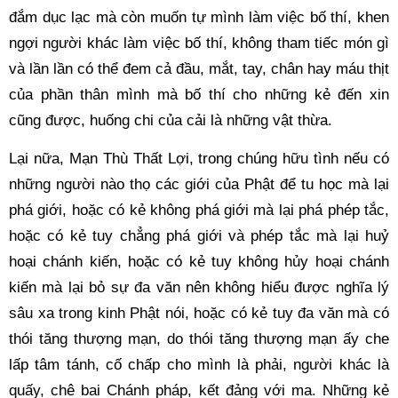
đắm dục lạc mà còn muốn tự mình làm việc bố thí, khen 
ngợi người khác làm việc bố thí, không tham tiếc món gì 
và lần lần có thể đem cả đầu, mắt, tay, chân hay máu thịt 
của phần thân mình mà bố thí cho những kẻ đến xin 
cũng được, huống chi của cải là những vật thừa. 
Lại nữa, Mạn Thù Thất Lợi, trong chúng hữu tình nếu có 
những người nào thọ các giới của Phật để tu học mà lại 
phá giới, hoặc có kẻ không phá giới mà lại phá phép tắc, 
hoặc có kẻ tuy chẳng phá giới và phép tắc mà lại huỷ 
hoại chánh kiến, hoặc có kẻ tuy không hủy hoại chánh 
kiến mà lại bỏ sự đa văn nên không hiểu được nghĩa lý 
sâu xa trong kinh Phật nói, hoặc có kẻ tuy đa văn mà có 
thói tăng thượng mạn, do thói tăng thượng mạn ấy che 
lấp tâm tánh, cố chấp cho mình là phải, người khác là 
quấy, chê bai Chánh pháp, kết đảng với ma. Những kẻ 