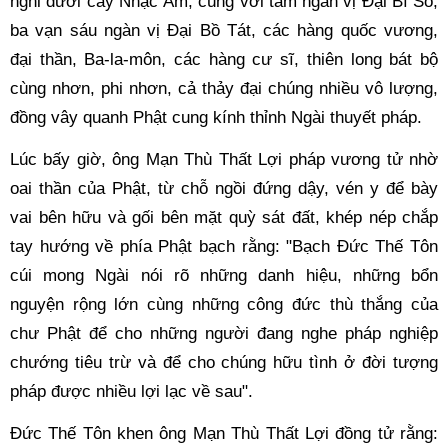
nghỉ dưới cây Nhạc Âm, cùng với tám ngàn vị Đại Bí Sô, 
ba vạn sáu ngàn vị Đại Bồ Tát, các hàng quốc vương, 
đại thần, Ba-la-môn, các hàng cư sĩ, thiên long bát bộ 
cùng nhơn, phi nhơn, cả thảy đại chúng nhiều vô lượng, 
đồng vây quanh Phật cung kính thỉnh Ngài thuyết pháp. 
Lúc bấy giờ, ông Mạn Thù Thất Lợi pháp vương tử nhờ 
oai thần của Phật, từ chỗ ngồi đứng dậy, vén y để bày 
vai bên hữu và gối bên mặt quỳ sát đất, khép nép chắp 
tay hướng về phía Phật bạch rằng: "Bạch Đức Thế Tôn 
cúi mong Ngài nói rõ những danh hiệu, những bổn 
nguyện rộng lớn cùng những công đức thù thắng của 
chư Phật để cho những người đang nghe pháp nghiệp 
chướng tiêu trừ và để cho chúng hữu tình ở đời tượng 
pháp được nhiều lợi lạc về sau". 
Đức Thế Tôn khen ông Mạn Thù Thất Lợi đồng tử rằng: 