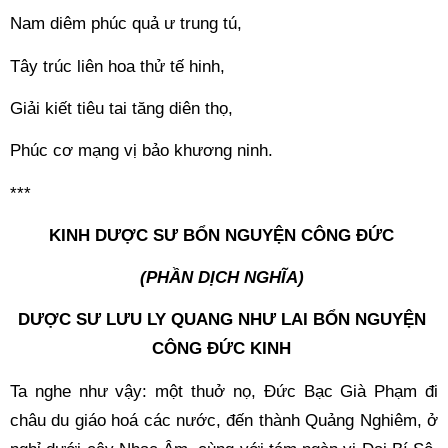
Nam diêm phúc quả ư trung tú, 
Tây trúc liên hoa thử tế hinh, 
Giải kiết tiêu tai tăng diên thọ, 
Phúc cơ mạng vị bảo khương ninh. 
*** 
KINH DƯỢC SƯ BỔN NGUYỆN CÔNG ĐỨC 
(PHẦN DỊCH NGHĨA) 
DƯỢC SƯ LƯU LY QUANG NHƯ LAI BỔN NGUYỆN 
CÔNG ĐỨC KINH 
Ta nghe như vậy: một thuở nọ, Đức Bạc Già Phạm đi 
châu du giáo hoá các nước, đến thành Quảng Nghiêm, ở 