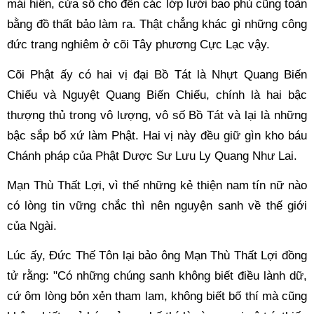
mái hiên, cửa sổ cho đến các lớp lưới bao phủ cũng toàn 
bằng đồ thất bảo làm ra. Thật chẳng khác gì những công 
đức trang nghiêm ở cõi Tây phương Cực Lạc vậy. 
Cõi Phật ấy có hai vị đại Bồ Tát là Nhựt Quang Biến 
Chiếu và Nguyệt Quang Biến Chiếu, chính là hai bậc 
thượng thủ trong vô lượng, vô số Bồ Tát và lại là những 
bậc sắp bổ xứ làm Phật. Hai vị này đều giữ gìn kho báu 
Chánh pháp của Phật Dược Sư Lưu Ly Quang Như Lai. 
Mạn Thù Thất Lợi, vì thế những kẻ thiện nam tín nữ nào 
có lòng tin vững chắc thì nên nguyện sanh về thế giới 
của Ngài. 
Lúc ấy, Đức Thế Tôn lại bảo ông Mạn Thù Thất Lợi đồng 
tử rằng: "Có những chúng sanh không biết điều lành dữ, 
cứ ôm lòng bỏn xẻn tham lam, không biết bố thí mà cũng 