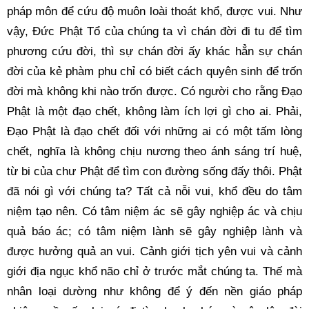
pháp môn để cứu độ muôn loài thoát khổ, được vui. Như 
vậy, Đức Phật Tổ của chúng ta vì chán đời đi tu để tìm 
phương cứu đời, thì sự chán đời ấy khác hẳn sự chán 
đời của kẻ phàm phu chỉ có biết cách quyên sinh để trốn 
đời mà không khi nào trốn được. Có người cho rằng Đạo 
Phật là một đạo chết, không làm ích lợi gì cho ai. Phải, 
Đạo Phật là đạo chết đối với những ai có một tấm lòng 
chết, nghĩa là không chịu nương theo ánh sáng trí huệ, 
từ bi của chư Phật để tìm con đường sống đấy thôi. Phật 
đã nói gì với chúng ta? Tất cả nỗi vui, khổ đều do tâm 
niệm tạo nên. Có tâm niệm ác sẽ gây nghiệp ác và chịu 
quả báo ác; có tâm niệm lành sẽ gây nghiệp lành và 
được hưởng quả an vui. Cảnh giới tịch yên vui và cảnh 
giới địa ngục khổ não chỉ ở trước mắt chúng ta. Thế mà 
nhân loại dường như không để ý đến nền giáo pháp 