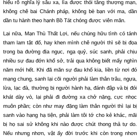
hiểu rõ nghĩa lý sâu xa, lìa được thói tăng thượng mạn, 
không chê bai Chánh pháp, không bè bạn với ma, dần 
dần tu hành theo hạnh Bồ Tát chóng được viên mãn. 
Lại nữa, Mạn Thù Thất Lợi, nếu chúng hữu tình có tánh 
tham lam tật đố, hay khen mình chê người thì sẽ bị đọa 
trong ba đường địa ngục, ngạ quỷ, súc sanh, phải chịu 
nhiều sự đau đớn khổ sở, trải qua không biết mấy nghìn 
năm mới hết. Khi đã mãn sự đau khổ kia, liền từ nơi đó 
mạng chung, sanh lại cõi người phải làm thân trâu, ngựa, 
lừa, lạc đà, thường bị người hành hạ, đánh đập và bị đói 
khát dày vò, lại phải đi đường xa chở nặng, cực nhọc 
muôn phần; còn như may đặng làm thân người thì lại bị 
sanh vào hạng hạ tiện, phải làm tôi tớ cho kẻ khác, mãi 
bị họ sai sử không khi nào được chút thong thả tự do. 
Nếu nhưng nhơn, vật ấy đời trước khi còn trong nhơn 