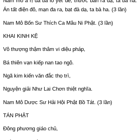
Nam mô a rị da bà lô yết đế, thước bàn ra dạ, ta bà ha. 
Án tất điện đô, mạn đa ra, bạt đà dạ, ta bà ha. (3 lần) 
Nam Mô Bổn Sư Thích Ca Mâu Ni Phật. (3 lần) 
KHAI KINH KỆ 
Vô thượng thậm thâm vi diệu pháp, 
Bá thiên vạn kiếp nan tao ngộ. 
Ngã kim kiến văn đắc thọ trì, 
Nguyện giải Như Lai Chơn thiệt nghĩa. 
Nam Mô Dược Sư Hải Hội Phật Bồ Tát. (3 lần) 
TÁN PHẬT 
Đông phương giáo chủ, 