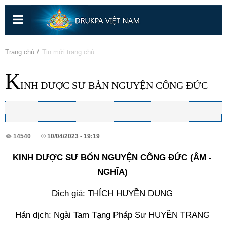
Nhảy
đến
nội
dung
Bạn đang ở đây
Trang chủ
» Tin mới trang chủ
K
INH DƯỢC SƯ BẢN NGUYỆN CÔNG ĐỨC
14540
10/04/2023 - 19:19
KINH DƯỢC SƯ BỔN NGUYỆN CÔNG ĐỨC (ÂM - 
NGHĨA) 
Dịch giả: THÍCH HUYỀN DUNG 
Hán dịch: Ngài Tam Tạng Pháp Sư HUYỀN TRANG 