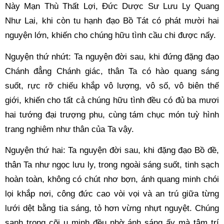
Này Mạn Thù Thất Lợi, Đức Dược Sư Lưu Ly Quang 
Như Lai, khi còn tu hạnh đạo Bồ Tát có phát mười hai 
nguyện lớn, khiến cho chúng hữu tình cầu chi được nấy. 
Nguyện thứ nhứt: Ta nguyện đời sau, khi đứng đặng đạo 
Chánh đẳng Chánh giác, thân Ta có hào quang sáng 
suốt, rực rỡ chiếu khắp vô lượng, vô số, vô biên thế 
giới, khiến cho tất cả chúng hữu tình đều có đủ ba mươi 
hai tướng đại trượng phu, cùng tám chục món tuỳ hình 
trang nghiêm như thân của Ta vậy. 
Nguyện thứ hai: Ta nguyện đời sau, khi đặng đạo Bồ đề, 
thân Ta như ngọc lưu ly, trong ngoài sáng suốt, tinh sạch 
hoàn toàn, không có chút nhơ bợn, ánh quang minh chói 
lọi khắp nơi, công đức cao vòi vọi và an trú giữa từng 
lưới dệt bằng tia sáng, tỏ hơn vừng nhựt nguyệt. Chúng 
sanh trong cõi u minh đều nhờ ánh sáng ấy mà tâm trí 