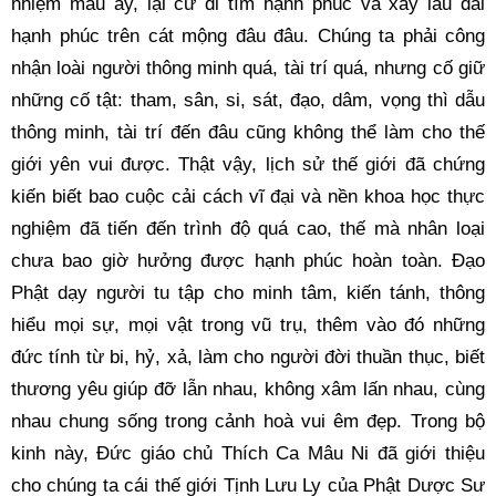
nhiệm mầu ấy, lại cứ đi tìm hạnh phúc và xây lâu đài 
hạnh phúc trên cát mộng đâu đâu. Chúng ta phải công 
nhận loài người thông minh quá, tài trí quá, nhưng cố giữ 
những cố tật: tham, sân, si, sát, đạo, dâm, vọng thì dẫu 
thông minh, tài trí đến đâu cũng không thể làm cho thế 
giới yên vui được. Thật vậy, lịch sử thế giới đã chứng 
kiến biết bao cuộc cải cách vĩ đại và nền khoa học thực 
nghiệm đã tiến đến trình độ quá cao, thế mà nhân loại 
chưa bao giờ hưởng được hạnh phúc hoàn toàn. Đạo 
Phật dạy người tu tập cho minh tâm, kiến tánh, thông 
hiểu mọi sự, mọi vật trong vũ trụ, thêm vào đó những 
đức tính từ bi, hỷ, xả, làm cho người đời thuần thục, biết 
thương yêu giúp đỡ lẫn nhau, không xâm lấn nhau, cùng 
nhau chung sống trong cảnh hoà vui êm đẹp. Trong bộ 
kinh này, Đức giáo chủ Thích Ca Mâu Ni đã giới thiệu 
cho chúng ta cái thế giới Tịnh Lưu Ly của Phật Dược Sư 