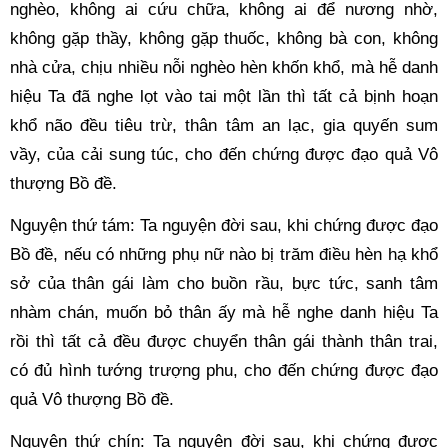
nghèo, không ai cứu chữa, không ai để nương nhờ, 
không gặp thầy, không gặp thuốc, không bà con, không 
nhà cửa, chịu nhiều nỗi nghèo hèn khốn khổ, mà hễ danh 
hiệu Ta đã nghe lọt vào tai một lần thì tất cả bịnh hoạn 
khổ não đều tiêu trừ, thân tâm an lạc, gia quyến sum 
vầy, của cải sung túc, cho đến chứng được đạo quả Vô 
thượng Bồ đề. 
Nguyện thứ tám: Ta nguyện đời sau, khi chứng được đạo 
Bồ đề, nếu có những phụ nữ nào bị trăm điều hèn hạ khổ 
sở của thân gái làm cho buồn rầu, bực tức, sanh tâm 
nhàm chán, muốn bỏ thân ấy mà hễ nghe danh hiệu Ta 
rồi thì tất cả đều được chuyển thân gái thành thân trai, 
có đủ hình tướng trượng phu, cho đến chứng được đạo 
quả Vô thượng Bồ đề. 
Nguyện thứ chín: Ta nguyện đời sau, khi chứng được 