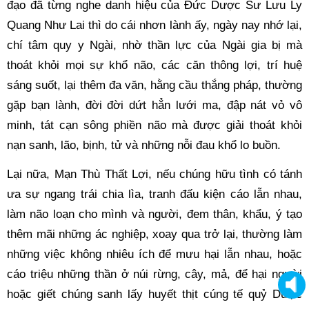
đạo đã từng nghe danh hiệu của Đức Dược Sư Lưu Ly 
Quang Như Lai thì do cái nhơn lành ấy, ngày nay nhớ lại, 
chí tâm quy y Ngài, nhờ thần lực của Ngài gia bị mà 
thoát khỏi mọi sự khổ não, các căn thông lợi, trí huệ 
sáng suốt, lại thêm đa văn, hằng cầu thắng pháp, thường 
gặp bạn lành, đời đời dứt hẳn lưới ma, đập nát vỏ vô 
minh, tát cạn sông phiền não mà được giải thoát khỏi 
nạn sanh, lão, bịnh, tử và những nỗi đau khổ lo buồn. 
Lại nữa, Mạn Thù Thất Lợi, nếu chúng hữu tình có tánh 
ưa sự ngang trái chia lìa, tranh đấu kiện cáo lẫn nhau, 
làm não loạn cho mình và người, đem thân, khẩu, ý tạo 
thêm mãi những ác nghiệp, xoay qua trở lại, thường làm 
những việc không nhiêu ích để mưu hại lẫn nhau, hoặc 
cáo triệu những thần ở núi rừng, cây, mả, để hại người 
hoặc giết chúng sanh lấy huyết thịt cúng tế quỷ Dược 