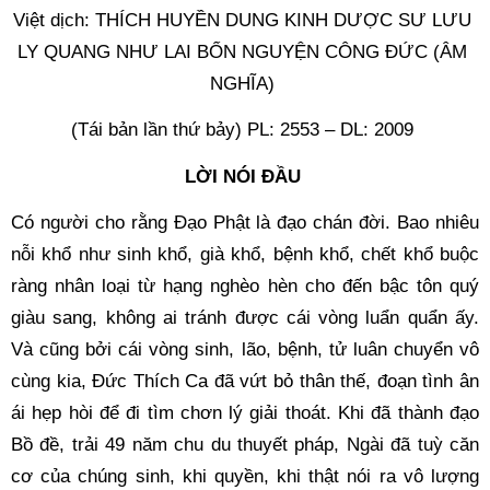
Việt dịch: THÍCH HUYỀN DUNG KINH DƯỢC SƯ LƯU 
LY QUANG NHƯ LAI BỔN NGUYỆN CÔNG ĐỨC (ÂM 
NGHĨA) 
(Tái bản lần thứ bảy) PL: 2553 – DL: 2009 
LỜI NÓI ĐẦU 
Có người cho rằng Đạo Phật là đạo chán đời. Bao nhiêu 
nỗi khổ như sinh khổ, già khổ, bệnh khổ, chết khổ buộc 
ràng nhân loại từ hạng nghèo hèn cho đến bậc tôn quý 
giàu sang, không ai tránh được cái vòng luẩn quẩn ấy. 
Và cũng bởi cái vòng sinh, lão, bệnh, tử luân chuyển vô 
cùng kia, Đức Thích Ca đã vứt bỏ thân thế, đoạn tình ân 
ái hẹp hòi để đi tìm chơn lý giải thoát. Khi đã thành đạo 
Bồ đề, trải 49 năm chu du thuyết pháp, Ngài đã tuỳ căn 
cơ của chúng sinh, khi quyền, khi thật nói ra vô lượng 