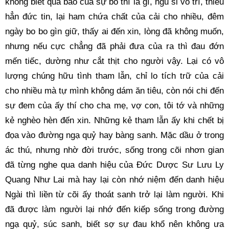
không biết quả báo của sự bố thí là gì, ngu si vô trí, thiếu 
hẳn đức tin, lại ham chứa chất của cải cho nhiều, đêm 
ngày bo bo gìn giữ, thấy ai đến xin, lòng đã không muốn, 
nhưng nếu cực chẳng đã phải đưa của ra thì đau đớn 
mến tiếc, dường như cắt thịt cho người vậy. Lại có vô 
lượng chúng hữu tình tham lẫn, chỉ lo tích trữ của cải 
cho nhiều mà tự mình không dám ăn tiêu, còn nói chi đến 
sự đem của ấy thí cho cha mẹ, vợ con, tôi tớ và những 
kẻ nghèo hèn đến xin. Những kẻ tham lẫn ấy khi chết bị 
đọa vào đường ngạ quỷ hay bàng sanh. Mặc dầu ở trong 
ác thú, nhưng nhờ đời trước, sống trong cõi nhơn gian 
đã từng nghe qua danh hiệu của Đức Dược Sư Lưu Ly 
Quang Như Lai mà hay lại còn nhớ niệm đến danh hiệu 
Ngài thì liền từ cõi ấy thoát sanh trở lại làm người. Khi 
đã được làm người lại nhớ đến kiếp sống trong đường 
ngạ quỷ, súc sanh, biết sợ sự đau khổ nên không ưa 