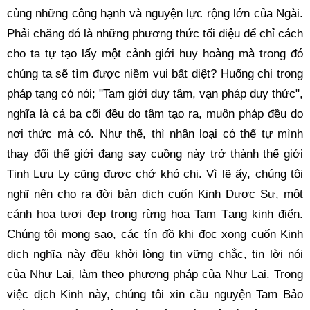
cùng những công hạnh và nguyện lực rộng lớn của Ngài. 
Phải chăng đó là những phương thức tối diệu để chỉ cách 
cho ta tự tạo lấy một cảnh giới huy hoàng mà trong đó 
chúng ta sẽ tìm được niềm vui bất diệt? Huống chi trong 
pháp tạng có nói; "Tam giới duy tâm, vạn pháp duy thức", 
nghĩa là cả ba cõi đều do tâm tạo ra, muôn pháp đều do 
nơi thức mà có. Như thế, thì nhân loại có thể tự mình 
thay đổi thế giới đang say cuồng này trở thành thế giới 
Tịnh Lưu Ly cũng được chớ khó chi. Vì lẽ ấy, chúng tôi 
nghĩ nên cho ra đời bản dịch cuốn Kinh Dược Sư, một 
cánh hoa tươi đẹp trong rừng hoa Tam Tạng kinh điển. 
Chúng tôi mong sao, các tín đồ khi đọc xong cuốn Kinh 
dịch nghĩa này đều khởi lòng tin vững chắc, tin lời nói 
của Như Lai, làm theo phương pháp của Như Lai. Trong 
việc dịch Kinh này, chúng tôi xin cầu nguyện Tam Bảo 