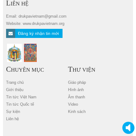
L
IÊN HỆ
Email: drukpavietnam@gmail.com
Website: www.drukpavietnam.org
Đăng ký nhận tin mới
C
T
HUYÊN MỤC
HƯ VIỆN
Trang chủ
Giáo pháp
Giới thiệu
Hình ảnh
Tin tức Việt Nam
Âm thanh
Tin tức Quốc tế
Video
Sự kiện
Kinh sách
Liên hệ