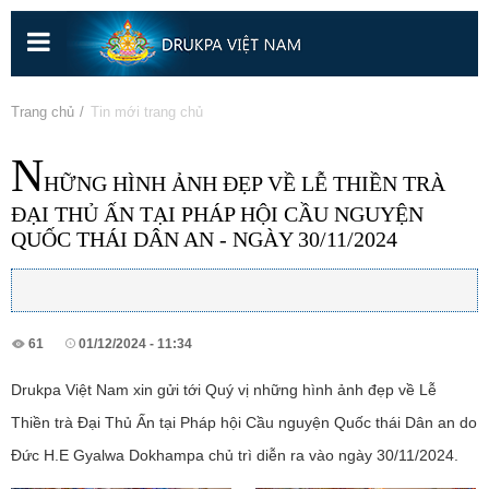
Nhảy
đến
nội
dung
Bạn đang ở đây
Trang chủ
» Tin mới trang chủ
N
HỮNG HÌNH ẢNH ĐẸP VỀ LỄ THIỀN TRÀ
ĐẠI THỦ ẤN TẠI PHÁP HỘI CẦU NGUYỆN
QUỐC THÁI DÂN AN - NGÀY 30/11/2024
61
01/12/2024 - 11:34
Drukpa Việt Nam xin gửi tới Quý vị những hình ảnh đẹp về Lễ
Thiền trà Đại Thủ Ấn tại Pháp hội Cầu nguyện Quốc thái Dân an do
Đức H.E Gyalwa Dokhampa chủ trì diễn ra vào ngày 30/11/2024.