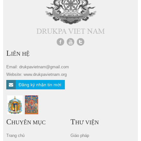
L
IÊN HỆ
Email: drukpavietnam@gmail.com
Website: www.drukpavietnam.org
Đăng ký nhận tin mới
C
T
HUYÊN MỤC
HƯ VIỆN
Trang chủ
Giáo pháp