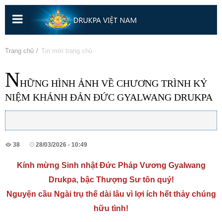
Nhảy
đến
nội
dung
Bạn đang ở đây
Trang chủ
» Tin mới trang chủ
N
HỮNG HÌNH ẢNH VỀ CHƯƠNG TRÌNH KỶ
NIỆM KHÁNH ĐẢN ĐỨC GYALWANG DRUKPA
38
28/03/2026 - 10:49
Kính mừng Sinh nhật Đức Pháp Vương Gyalwang
Drukpa, bậc Thượng Sư tôn quý!
Nguyện cầu Ngài trụ thế dài lâu vì lợi ích hết thảy chúng
hữu tình!