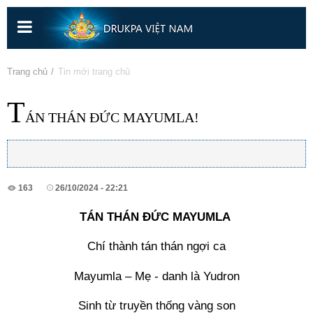
Nhảy
đến
nội
dung
Bạn đang ở đây
Trang chủ
» Tin mới trang chủ
T
ÁN THÁN ĐỨC MAYUMLA!
163
26/10/2024 - 22:21
TÁN THÁN ĐỨC MAYUMLA 
Chí thành tán thán ngợi ca
Mayumla – Mẹ - danh là Yudron
Sinh từ truyền thống vàng son