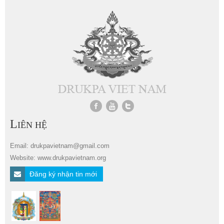
L
IÊN HỆ
Email: drukpavietnam@gmail.com
Website: www.drukpavietnam.org
Đăng ký nhận tin mới