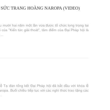
U SỨC TRANG HOÀNG NAROPA (VIDEO)
u mười hai năm một lần vừa được tổ chức long trọng tại
ủa "Kiến tức giải thoát", tâm điểm của Đại Pháp hội là
..
ễ Tạ đàn tổng kết Đại Pháp hội đã bắt đầu với khóa lễ
pa. Buổi chiều tiếp tục với các nghi thức trao tặng các
..