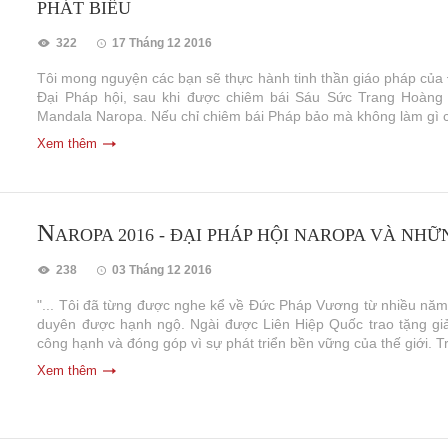
PHÁT BIỂU
322
17 Tháng 12 2016
Tôi mong nguyện các bạn sẽ thực hành tinh thần giáo pháp của 
Đại Pháp hội, sau khi được chiêm bái Sáu Sức Trang Hoàng 
Mandala Naropa. Nếu chỉ chiêm bái Pháp bảo mà không làm gì cả
Xem thêm
N
AROPA 2016 - ĐẠI PHÁP HỘI NAROPA VÀ NHỮ
238
03 Tháng 12 2016
"... Tôi đã từng được nghe kể về Đức Pháp Vương từ nhiều năm
duyên được hạnh ngộ. Ngài được Liên Hiệp Quốc trao tặng giải
công hạnh và đóng góp vì sự phát triển bền vững của thế giới. Tr
Xem thêm