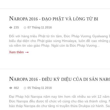
N
AROPA 2016 - ĐẠO PHẬT VÀ LÒNG TỪ BI
235
07 Tháng 11 2016
Đối với hàng triệu Phật tử tín tâm, Đức Pháp Vương Gyalwang
biểu đại diện cho Phật giáo vùng Himalaya, luôn đề cao những g
và niềm tin vào giáo Pháp. Ngài còn là Đức Pháp Vương...
Xem thêm
N
AROPA 2016 - ĐIỀU KỲ DIỆU CỦA DI SẢN N
462
05 Tháng 11 2016
Đại Pháp hội Naropa năm nay lớn hơn rất nhiều so với 12 năm
Đức Naropa đều được tổ chức vô cùng chu đáo và thành công. Ng
bảo tháp Naropa do chư tăng ni truyền thừa Drukpa cử hành. Sau