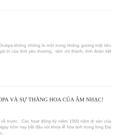
 Drukpa không những là một trong những gương mặt tiêu
iá trị của tình yêu thương, tâm chí thành, tình đoàn kết
AROPA VÀ SỰ THĂNG HOA CỦA ÂM NHẠC!
 về trước. Các hoạt động kỷ niệm 1000 năm di sản của
ày hôm nay bắt đầu với khóa lễ hỏa tịnh trong lòng Đại
...