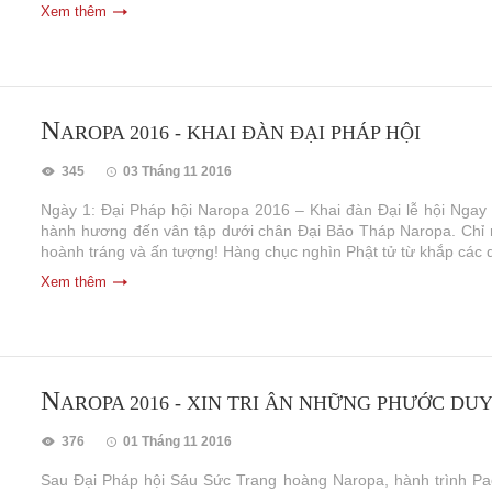
Xem thêm
N
AROPA 2016 - KHAI ĐÀN ĐẠI PHÁP HỘI
345
03 Tháng 11 2016
Ngày 1: Đại Pháp hội Naropa 2016 – Khai đàn Đại lễ hội Nga
hành hương đến vân tập dưới chân Đại Bảo Tháp Naropa. Chỉ r
hoành tráng và ấn tượng! Hàng chục nghìn Phật tử từ khắp các q
Xem thêm
N
AROPA 2016 - XIN TRI ÂN NHỮNG PHƯỚC DU
376
01 Tháng 11 2016
Sau Đại Pháp hội Sáu Sức Trang hoàng Naropa, hành trình Pad 