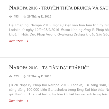
N
AROPA 2016 - TRUYỀN THỪA DRUKPA VÀ SÁ
453
29 Tháng 11 2016
Đại Pháp hội Naropa 2016, một sự kiện văn hoá tâm linh hy hữ
Ladakh từ ngày 12/9~23/9/2016. Được kính ngưỡng là Pháp hội c
khoảnh khắc Đức Pháp Vương Gyalwang Drukpa khoắc Sáu Sức.
Xem thêm
N
AROPA 2016 – TẠ ĐÀN ĐẠI PHÁP HỘI
423
12 Tháng 11 2016
(Trích Nhật ký Pháp hội Naropa 2016, Ladakh) Từ sáng sớm, l
cúng dàng 100,000 biến Ganachakra trong lòng Đại bảo tháp Naro
giải thưởng. Thật cát tường hy hữu khi tiết trời se lạnh trong trẻo.
Xem thêm