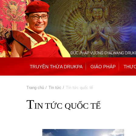
TRUYỀN THỪA DRUKPA
GIÁO PHÁP
THỰC
Bạn đang ở đây
Trang chủ
»
Tin tức
» Tin tức quốc tế
T
IN TỨC QUỐC TẾ