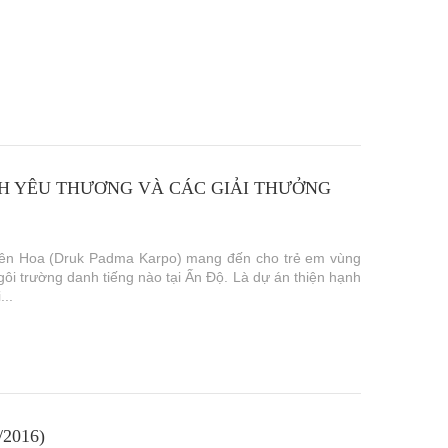
NH YÊU THƯƠNG VÀ CÁC GIẢI THƯỞNG
 Liên Hoa (Druk Padma Karpo) mang đến cho trẻ em vùng
i trường danh tiếng nào tại Ấn Độ. Là dự án thiện hạnh
...
2016)