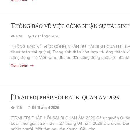
T
HÔNG BÁO VỀ VIỆC CÔNG NHẬN SỰ TÁI SINH
670
17 Tháng 4 2026
THÔNG BÁO VỀ VIỆC CÔNG NHẬN SỰ TÁI SINH CỦA H.E. BAIR
tử và toàn thể quý vị, Trong tinh thần hòa hợp và lòng thành 
cộng đồng—từ Việt Nam, Bhutan đến cộng đồng quốc tế—đã dàn
Xem thêm
[T
RAILER] PHÁP HỘI ĐẠI BI QUAN ÂM 2026
115
09 Tháng 4 2026
[TRAILER] PHÁP HỘI ĐẠI BI QUAN ÂM 2026 Cầu nguyện Quốc 
Loài Thời gian: 25 – 26 – 27 tháng 04 năm 2026 Địa điểm: Đạ
nghìn người. Một tâm nguyện chung. Cầu cho...