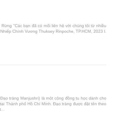
ng "Các bạn đã có mối liên hệ với chúng tôi từ nhiều
ức Nhiếp Chính Vương Thuksey Rinpoche, TP.HCM, 2023 I.
Đạo tràng Manjushri) là một cộng đồng tu học dành cho
ở tại Thành phố Hồ Chí Minh. Đạo tràng được đặt tên theo
...