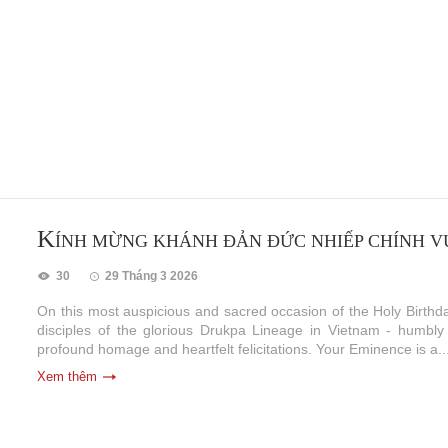
K
ÍNH MỪNG KHÁNH ĐẢN ĐỨC NHIẾP CHÍNH 
30
29 Tháng 3 2026
On this most auspicious and sacred occasion of the Holy Birt
disciples of the glorious Drukpa Lineage in Vietnam - humbly
profound homage and heartfelt felicitations. Your Eminence is a..
Xem thêm