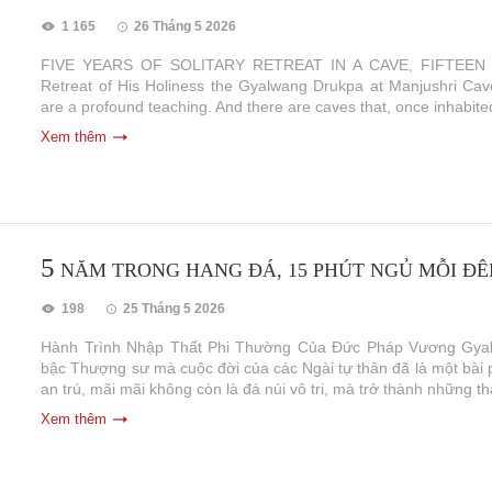
1 165
26 Tháng 5 2026
FIVE YEARS OF SOLITARY RETREAT IN A CAVE, FIFTEEN 
Retreat of His Holiness the Gyalwang Drukpa at Manjushri Cav
are a profound teaching. And there are caves that, once inhabite
Xem thêm
5
NĂM TRONG HANG ĐÁ, 15 PHÚT NGỦ MỖI Đ
198
25 Tháng 5 2026
Hành Trình Nhập Thất Phi Thường Của Đức Pháp Vương Gyal
bậc Thượng sư mà cuộc đời của các Ngài tự thân đã là một bài 
an trú, mãi mãi không còn là đá núi vô tri, mà trở thành những th
Xem thêm