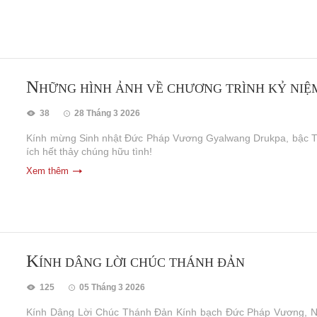
N
HỮNG HÌNH ẢNH VỀ CHƯƠNG TRÌNH KỶ NI
38
28 Tháng 3 2026
Kính mừng Sinh nhật Đức Pháp Vương Gyalwang Drukpa, bậc Thượ
ích hết thảy chúng hữu tình!
Xem thêm
K
ÍNH DÂNG LỜI CHÚC THÁNH ĐẢN
125
05 Tháng 3 2026
Kính Dâng Lời Chúc Thánh Đản Kính bạch Đức Pháp Vương, Nh