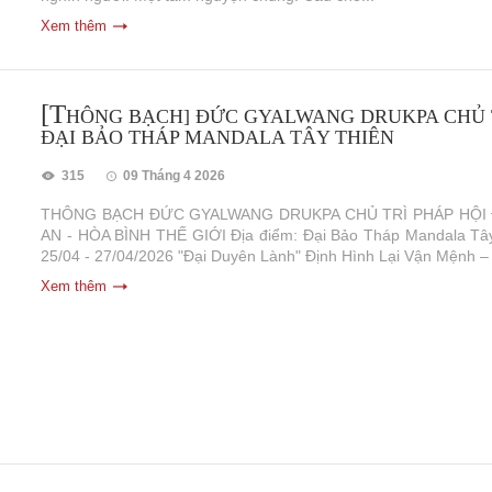
Xem thêm
[T
HÔNG BẠCH] ĐỨC GYALWANG DRUKPA CHỦ TR
ĐẠI BẢO THÁP MANDALA TÂY THIÊN
315
09 Tháng 4 2026
THÔNG BẠCH ĐỨC GYALWANG DRUKPA CHỦ TRÌ PHÁP HỘI 
AN - HÒA BÌNH THẾ GIỚI Địa điểm: Đại Bảo Tháp Mandala Tây 
25/04 - 27/04/2026 "Đại Duyên Lành" Định Hình Lại Vận Mệnh –
Xem thêm