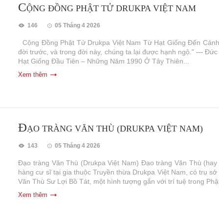
C
ỘNG ĐỒNG PHẬT TỬ DRUKPA VIỆT NAM
146
05 Tháng 4 2026
Cộng Đồng Phật Tử Drukpa Việt Nam Từ Hạt Giống Đến Cánh Rừ
đời trước, và trong đời này, chúng ta lại được hạnh ngộ." — Đ
Hạt Giống Đầu Tiên – Những Năm 1990 Ở Tây Thiên...
Xem thêm
Đ
ẠO TRÀNG VĂN THÙ (DRUKPA VIỆT NAM)
143
05 Tháng 4 2026
Đạo tràng Văn Thù (Drukpa Việt Nam) Đạo tràng Văn Thù (hay 
hàng cư sĩ tại gia thuộc Truyền thừa Drukpa Việt Nam, có trụ s
Văn Thù Sư Lợi Bồ Tát, một hình tượng gắn với trí tuệ trong Phật
Xem thêm