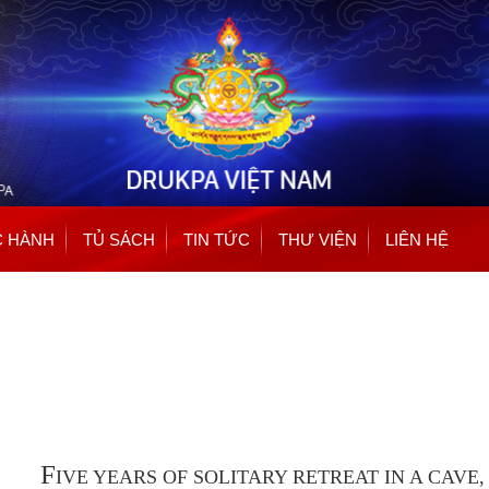
Nhảy
đến
nội
dung
 HÀNH
TỦ SÁCH
TIN TỨC
THƯ VIỆN
LIÊN HỆ
F
IVE YEARS OF SOLITARY RETREAT IN A CAVE