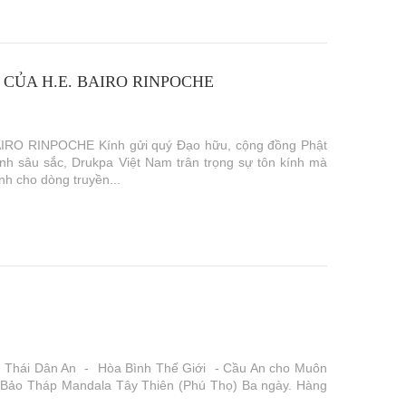
 CỦA H.E. BAIRO RINPOCHE
O RINPOCHE Kính gửi quý Đạo hữu, cộng đồng Phật
kính sâu sắc, Drukpa Việt Nam trân trọng sự tôn kính mà
h cho dòng truyền...
Thái Dân An - Hòa Bình Thế Giới - Cầu An cho Muôn
i Bảo Tháp Mandala Tây Thiên (Phú Thọ) Ba ngày. Hàng