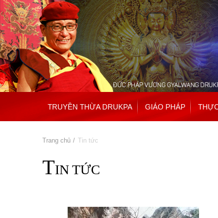
TRUYỀN THỪA DRUKPA
GIÁO PHÁP
THỰC
Bạn đang ở đây
Trang chủ
» Tin tức
T
IN TỨC