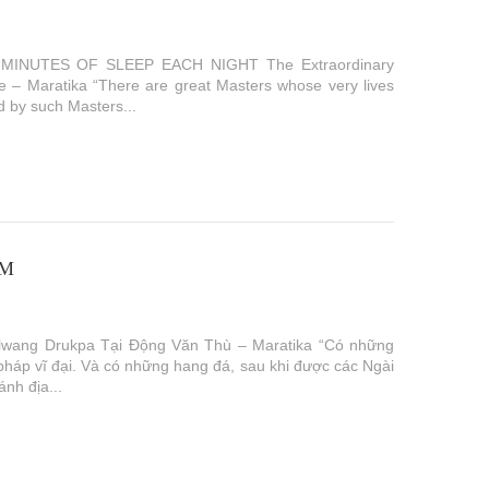
MINUTES OF SLEEP EACH NIGHT The Extraordinary
e – Maratika “There are great Masters whose very lives
d by such Masters...
ÊM
wang Drukpa Tại Động Văn Thù – Maratika “Có những
pháp vĩ đại. Và có những hang đá, sau khi được các Ngài
ánh địa...