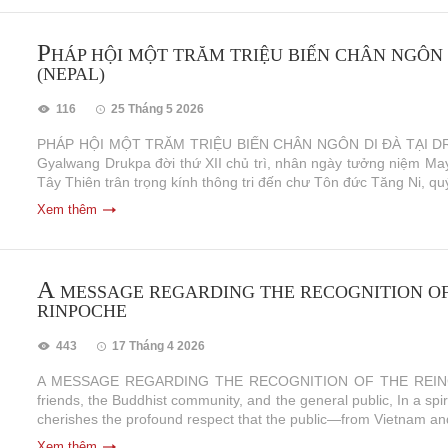
P
HÁP HỘI MỘT TRĂM TRIỆU BIẾN CHÂN NGÔN 
(NEPAL)
116
25 Tháng 5 2026
PHÁP HỘI MỘT TRĂM TRIỆU BIẾN CHÂN NGÔN DI ĐÀ TẠI D
Gyalwang Drukpa đời thứ XII chủ trì, nhân ngày tưởng niệm M
Tây Thiên trân trọng kính thông tri đến chư Tôn đức Tăng Ni, qu
Xem thêm
A
MESSAGE REGARDING THE RECOGNITION OF 
RINPOCHE
443
17 Tháng 4 2026
A MESSAGE REGARDING THE RECOGNITION OF THE REINC
friends, the Buddhist community, and the general public, In a s
cherishes the profound respect that the public—from Vietnam and
Xem thêm