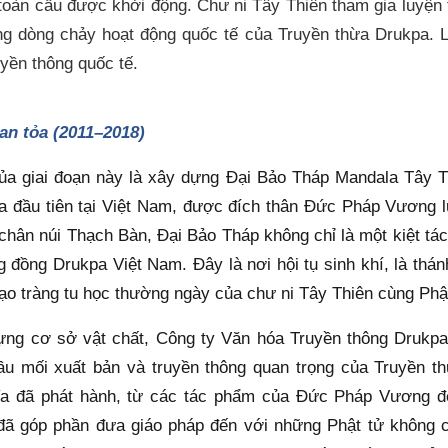
oàn cầu được khởi động. Chư ni Tây Thiên tham gia luyện t
ng dòng chảy hoạt động quốc tế của Truyền thừa Drukpa. Lầ
uyền thông quốc tế.
lan tỏa (2011–2018)
ủa giai đoạn này là xây dựng Đại Bảo Tháp Mandala Tây Thi
đầu tiên tại Việt Nam, được đích thân Đức Pháp Vương lựa
hân núi Thạch Bàn, Đại Bảo Tháp không chỉ là một kiệt tác
g đồng Drukpa Việt Nam. Đây là nơi hội tụ sinh khí, là thán
đạo tràng tu học thường ngày của chư ni Tây Thiên cùng Phậ
ựng cơ sở vật chất, Công ty Văn hóa Truyền thông Drukpa 
u mối xuất bản và truyền thông quan trọng của Truyền th
a đã phát hành, từ các tác phẩm của Đức Pháp Vương đến
ã góp phần đưa giáo pháp đến với những Phật tử không có