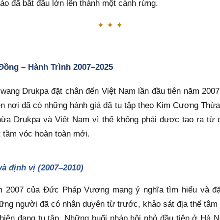
ào đã bắt đầu lớn lên thành một cánh rừng.
✦ ✦ ✦
 Đồng – Hành Trình 2007–2025
ang Drukpa đặt chân đến Việt Nam lần đầu tiên năm 2007,
ến nơi đã có những hành giả đã tu tập theo Kim Cương Thừa 
ừa Drukpa và Việt Nam vì thế không phải được tạo ra từ đ
t tầm vóc hoàn toàn mới.
và định vị (2007–2010)
m 2007 của Đức Pháp Vương mang ý nghĩa tìm hiểu và đặt
ng người đã có nhân duyên từ trước, khảo sát địa thế tâm l
iên đang tu tập. Những buổi pháp hội nhỏ đầu tiên ở Hà Nộ