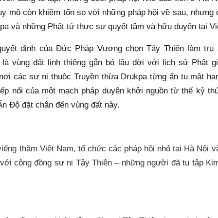
y mô còn khiêm tốn so với những pháp hội về sau, nhưng đ
kpa và những Phật tử thực sự quyết tâm và hữu duyên tại V
 quyết định của Đức Pháp Vương chọn Tây Thiên làm trụ 
là vùng đất linh thiêng gắn bó lâu đời với lịch sử Phật g
nơi các sư ni thuộc Truyền thừa Drukpa từng ẩn tu mật hạ
iếp nối của một mạch pháp duyên khởi nguồn từ thế kỷ th
Ấn Độ đặt chân đến vùng đất này.
ng thăm Việt Nam, tổ chức các pháp hội nhỏ tại Hà Nội và 
c với cộng đồng sư ni Tây Thiên – những người đã tu tập Ki