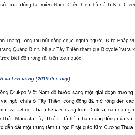
sở hoạt động tại miền Nam. Giới thiệu Tủ sách Kim Cươ
nh Thăng Long thu hút hàng chục nghìn người. Đức Pháp Vươ
ĩa trang Quảng Bình. Ni sư Tây Thiên tham gia Bicycle Yatra
ợc biết đến rộng rãi trên toàn quốc.
h và bền vững (2019 đến nay)
ồng Drukpa Việt Nam đã bước sang một giai đoạn trưởng t
ài ngôi chùa ở Tây Thiên, cộng đồng đã mở rộng đến các th
hành, và kết nối chặt chẽ với mạng lưới Drukpa toàn cầu gồ
o Tháp Mandala Tây Thiên – là hiện thân sống động của sự 
rò dẫn dắt một trung tâm tu học Phật giáo Kim Cương Thừa