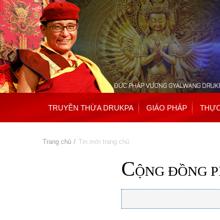
TRUYỀN THỪA DRUKPA
GIÁO PHÁP
THỰC
Bạn đang ở đây
Trang chủ
» Tin mới trang chủ
C
ỘNG ĐỒNG P