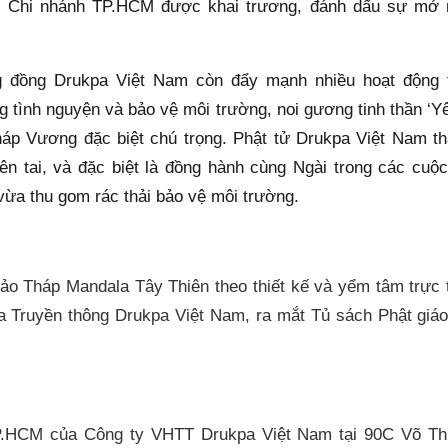
 Chi nhánh TP.HCM được khai trương, đánh dấu sự mở rộ
ng đồng Drukpa Việt Nam còn đẩy mạnh nhiều hoạt động t
g tình nguyện và bảo vệ môi trường, noi gương tinh thần ‘Y
áp Vương đặc biệt chú trọng. Phật tử Drukpa Việt Nam tha
hiên tai, và đặc biệt là đồng hành cùng Ngài trong các cu
 vừa thu gom rác thải bảo vệ môi trường.
ảo Tháp Mandala Tây Thiên theo thiết kế và yểm tâm trực 
a Truyền thông Drukpa Việt Nam, ra mắt Tủ sách Phật giá
P.HCM của Công ty VHTT Drukpa Việt Nam tại 90C Võ Thị