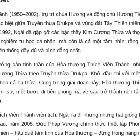
iên.
nh (1950–2002), trụ trì chùa Hương và động chủ Hương Tích
c biệt giữa Truyền thừa Drukpa và vùng đất Tây Thiên thiên
992, Ngài đã gặp gỡ các bậc thầy Kim Cương Thừa và thọ n
 nghiệm tu học cá nhân, mà còn là cả một tầm nhìn: rằng 
ền thống đầy đủ và bình đẳng nhất.
ng dẫn tinh thần của Hòa thượng Thích Viên Thành, nhữn
Cương Thừa theo Truyền thừa Drukpa. Khởi đầu chỉ với một s
heo cả ba thừa. Cũng trong giai đoạn này, Hòa thượng Th
 ni sư, một bước đi tiên phong mà về sau trở thành nền tả
i.
 Viên Thành viên tịch. Ngài ra đi nhưng những hạt giống N
au, năm 2008, Đức Pháp Vương chính thức thiết lập Phon
iên – hậu duệ tâm linh của Hòa thượng – đứng trong hàng n