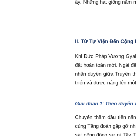
ấy. Những hạt giống năm n
II. Từ Tự Viện Đến Cộng
Khi Đức Pháp Vương Gyalw
đất hoàn toàn mới. Ngài đ
nhân duyên giữa Truyền th
triển và được nâng lên mộ
Giai đoạn 1: Gieo duyên 
Chuyến thăm đầu tiên nă
cùng Tăng đoàn gặp gỡ nhữ
sát cộng đồng sư ni Tây Th