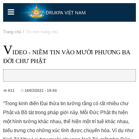
Nhảy
đến
nội
dung
Bạn đang ở đây
Trang chủ
» Tin mới trang chủ
V
IDEO - NIỀM TIN VÀO MƯỜI PHƯƠNG BA
ĐỜI CHƯ PHẬT
611
16/03/2021 - 19:44
“Trong kinh điển Đại thừa tin tưởng rằng có rất nhiều chư
Phật và Bồ tát trong pháp giới này. Mỗi Đức Phật thị hiện
một hình tướng khác nhau, thể hiện một trí tuệ khác nhau,
biểu trưng cho những xúc tình được chuyển hóa. Ví dụ như