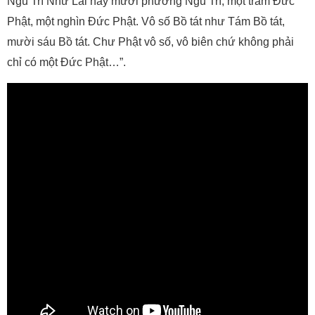
Ngũ Trí Như Lai hay mười phương Ngũ Trí, một trăm Đức
Phật, một nghìn Đức Phật. Vô số Bồ tát như Tám Bồ tát,
mười sáu Bồ tát. Chư Phật vô số, vô biên chứ không phải
chỉ có một Đức Phật…”.