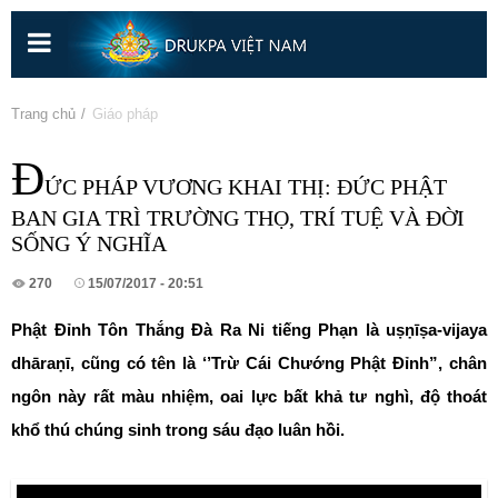
Nhảy
đến
nội
dung
Bạn đang ở đây
Trang chủ
» Giáo pháp
Đ
ỨC PHÁP VƯƠNG KHAI THỊ: ĐỨC PHẬT
BAN GIA TRÌ TRƯỜNG THỌ, TRÍ TUỆ VÀ ĐỜI
SỐNG Ý NGHĨA
270
15/07/2017 - 20:51
Phật Đỉnh Tôn Thắng Đà Ra Ni tiếng Phạn là uṣṇīṣa-vijaya
dhāraṇī, cũng có tên là ‘’Trừ Cái Chướng Phật Đỉnh”, chân
ngôn này rất màu nhiệm, oai lực bất khả tư nghì, độ thoát
khổ thú chúng sinh trong sáu đạo luân hồi.