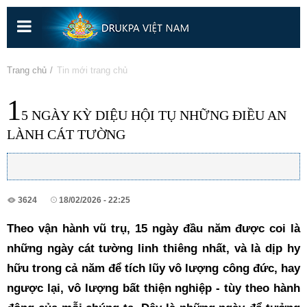
Nhảy
đến
nội
dung
Bạn đang ở đây
Trang chủ
» Tin mới trang chủ
1
5 NGÀY KỲ DIỆU HỘI TỤ NHỮNG ĐIỀU AN
LÀNH CÁT TƯỜNG
3624
18/02/2026 - 22:25
Theo vận hành vũ trụ, 15 ngày đầu năm được coi là 
những ngày cát tường linh thiêng nhất, và là dịp hy 
hữu trong cả năm để tích lũy vô lượng công đức, hay 
ngược lại, vô lượng bất thiện nghiệp - tùy theo hành 