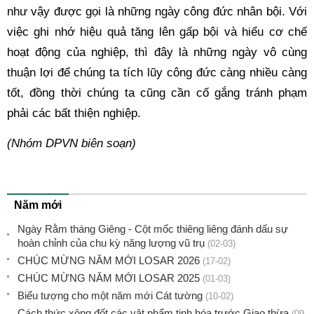
như vậy được gọi là những ngày công đức nhân bội. Với 
việc ghi nhớ hiệu quả tăng lên gấp bội và hiểu cơ chế 
hoạt động của nghiệp, thì đây là những ngày vô cùng 
thuận lợi để chúng ta tích lũy công đức càng nhiều càng 
tốt, đồng thời chúng ta cũng cần cố gắng tránh phạm 
phải các bất thiện nghiệp. 
(Nhóm DPVN biên soạn)
Năm mới
Ngày Rằm tháng Giêng - Cột mốc thiêng liêng đánh dấu sự
hoàn chỉnh của chu kỳ năng lượng vũ trụ
(02-03)
CHÚC MỪNG NĂM MỚI LOSAR 2026
(17-02)
CHÚC MỪNG NĂM MỚI LOSAR 2025
(01-03)
Biểu tượng cho một năm mới Cát tường
(10-02)
Cách thức xông đốt các vật phẩm tịnh hóa trước Giao thừa
(09-