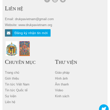
L
IÊN HỆ
Email: drukpavietnam@gmail.com
Website: www.drukpavietnam.org
Đăng ký nhận tin mới
C
T
HUYÊN MỤC
HƯ VIỆN
Trang chủ
Giáo pháp
Giới thiệu
Hình ảnh
Tin tức Việt Nam
Âm thanh
Tin tức Quốc tế
Video
Sự kiện
Kinh sách
Liên hệ