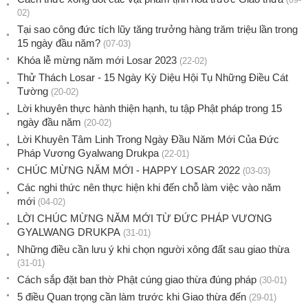
02)
Tại sao công đức tích lũy tăng trưởng hàng trăm triệu lần trong
15 ngày đầu năm?
(07-03)
Khóa lễ mừng năm mới Losar 2023
(22-02)
Thử Thách Losar - 15 Ngày Kỳ Diệu Hội Tụ Những Điều Cát
Tường
(20-02)
Lời khuyên thực hành thiện hạnh, tu tập Phật pháp trong 15
ngày đầu năm
(20-02)
Lời Khuyên Tâm Linh Trong Ngày Đầu Năm Mới Của Đức
Pháp Vương Gyalwang Drukpa
(22-01)
CHÚC MỪNG NĂM MỚI - HAPPY LOSAR 2022
(03-03)
Các nghi thức nên thực hiện khi đến chỗ làm việc vào năm
mới
(04-02)
LỜI CHÚC MỪNG NĂM MỚI TỪ ĐỨC PHÁP VƯƠNG
GYALWANG DRUKPA
(31-01)
Những điều cần lưu ý khi chọn người xông đất sau giao thừa
(31-01)
Cách sắp đặt ban thờ Phật cúng giao thừa đúng pháp
(30-01)
5 điều Quan trọng cần làm trước khi Giao thừa đến
(29-01)