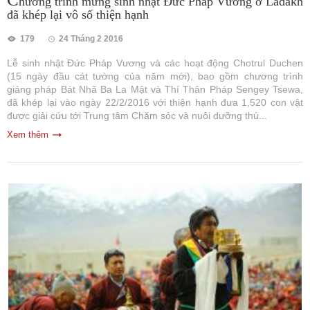
hương trình mừng sinh nhật Đức Pháp Vương ở Ladakh
đã khép lại vô số thiện hạnh
179
24 Tháng 2 2016
Lễ sinh nhật Đức Pháp Vương và các hoạt động Chotrul Duchen
(15 ngày đầu cát tường của năm mới), bao gồm chương trình
giảng pháp Bát Nhã Ba La Mật và Thí Thân Pháp Sengey Tsewa,
đã khép lại vào ngày 22/2/2016 với thiện hạnh đưa 1,520 con vật
được giải cứu tới Trung tâm Chăm sóc và nuôi dưỡng thú...
Xem thêm