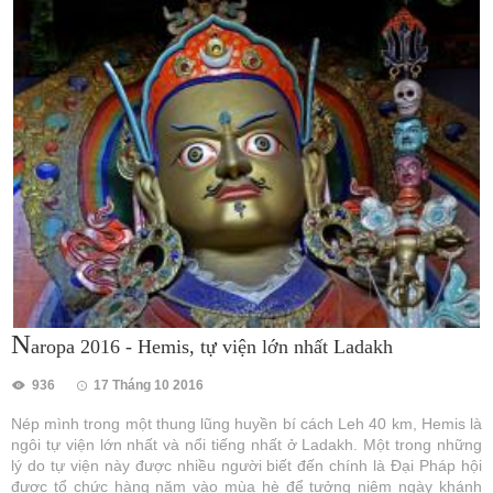
N
aropa 2016 - Hemis, tự viện lớn nhất Ladakh
936
17 Tháng 10 2016
Nép mình trong một thung lũng huyền bí cách Leh 40 km, Hemis là
ngôi tự viện lớn nhất và nổi tiếng nhất ở Ladakh. Một trong những
lý do tự viện này được nhiều người biết đến chính là Đại Pháp hội
được tổ chức hàng năm vào mùa hè để tưởng niệm ngày khánh