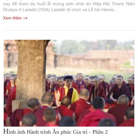
nay để tham dự buổi lễ mừng sinh nhât do Hiệp Hội Thanh Niên
Drukpa ở Ladakh (YDA) Ladakh tổ chức và Lễ hội Hemis...
Xem thêm
H
ình ảnh Hành trình Ân phúc Gia trì - Phần 2