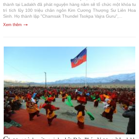
thành tại Ladakh đã phát nguyện hàng năm sẽ tổ chức một khóa tu
trì tích lũy 100 triệu chân ngôn Kim Cương Thượng Sư Liên Hoa
Sinh. Họ thành lập "Chamsak Thundel Tsokpa Vajra Guru",...
Xem thêm
C