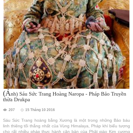
(Ả
nh) Sáu Sức Trang Hoàng Naropa - Pháp Bảo Truyền
thừa Drukpa
207
15 Tháng 10 2016
Sáu Sức Trang hoàng bằng Xương là một trong những Bảo báu
linh thiêng tối thắng nhất của Vùng Himalaya, Pháp khí biểu tượng
cho rất nhiều pháp thực hành căn bản của Phật giáo Kim cương