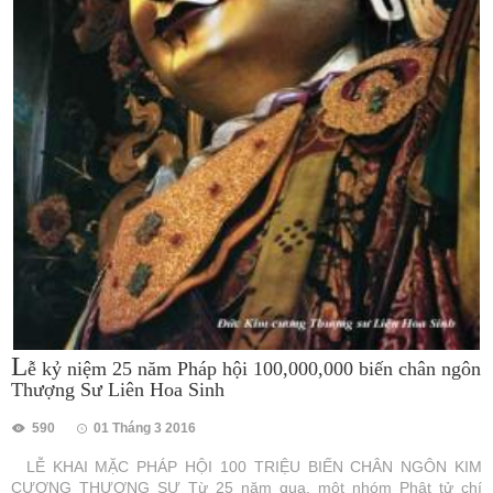
L
ễ kỷ niệm 25 năm Pháp hội 100,000,000 biến chân ngôn
Thượng Sư Liên Hoa Sinh
590
01 Tháng 3 2016
LỄ KHAI MẶC PHÁP HỘI 100 TRIỆU BIẾN CHÂN NGÔN KIM
CƯƠNG THƯỢNG SƯ Từ 25 năm qua, một nhóm Phật tử chí