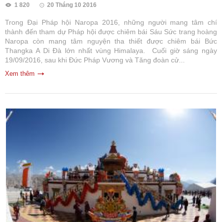
1 820
20 Tháng 10 2016
Trong Đại Pháp hội Naropa 2016, những người mang tâm chí
thành đến tham dự Pháp hội được chiêm bái Sáu Sức trang hoàng
Naropa còn mang tâm nguyện tha thiết được chiêm bái Bức
Thangka A Di Đà lớn nhất vùng Himalaya. Cuối giờ sáng ngày
19/09/2016, sau khi Đức Pháp Vương và Tăng đoàn cử...
Xem thêm