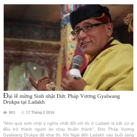
Đ
ại lễ mừng Sinh nhật Đức Pháp Vương Gyalwang
Drukpa tại Ladakh
901
17 Tháng 2 2016
"Món quà sinh nhật ý nghĩa nhất đối với tôi ở Ladakh là bất cứ ai
đều trở thành người ăn chay thuần thành", Đức Pháp Vương
Gyalwang Drukpa đã khai thị. Khi Ngài đến Ladakh vào buổi sáng