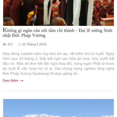
K
hông gì ngăn cản nổi tâm chí thành - Đại lễ mừng Sinh
nhật Đức Pháp Vương
417
22 Tháng 2 2016
Mùa đông Ladakh năm nay khá ấm áp, rất hiếm khi có tuyết. Ngày
hôm qua 19 tháng 2, thật bất ngờ sau bữa ăn trưa, hoa tuyết bắt
đầu rơi. Mặc dù thời tiết đột ngột thay đổi, hàng ngàn Phật tử tham
dự buổi lễ vẫn hoan hỷ vô lo. Đại chúng trang nghiêm lắng nghe
Đức Pháp Vương Gyalwang Drukpa giảng về...
Xem thêm