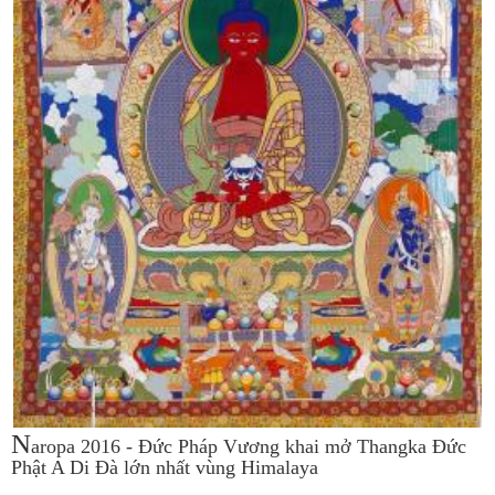
N
aropa 2016 - Đức Pháp Vương khai mở Thangka Đức
Phật A Di Đà lớn nhất vùng Himalaya