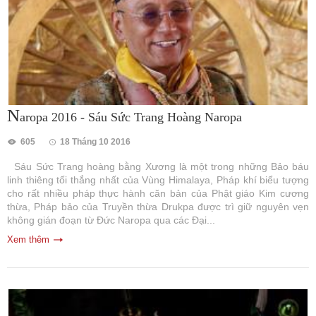
N
aropa 2016 - Sáu Sức Trang Hoàng Naropa
605
18 Tháng 10 2016
Sáu Sức Trang hoàng bằng Xương là một trong những Bảo báu
linh thiêng tối thắng nhất của Vùng Himalaya, Pháp khí biểu tượng
cho rất nhiều pháp thực hành căn bản của Phật giáo Kim cương
thừa, Pháp bảo của Truyền thừa Drukpa được trì giữ nguyên vẹn
không gián đoạn từ Đức Naropa qua các Đại...
Xem thêm