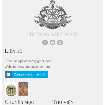
L
IÊN HỆ
Email: drukpavietnam@gmail.com
Website: www.drukpavietnam.org
Đăng ký nhận tin mới
C
T
HUYÊN MỤC
HƯ VIỆN