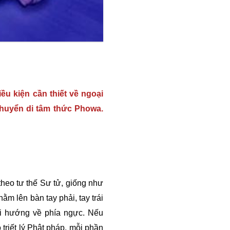
ều kiện cần thiết về ngoại
Chuyển di tâm thức Phowa.
heo tư thế Sư tử, giống như
ằm lên bàn tay phải, tay trái
ơi hướng về phía ngực. Nếu
riết lý Phật pháp, mỗi phần