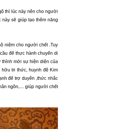
ộ thì lúc này nên cho người
ệc này sẽ giúp tạo thêm năng
 hộ niệm cho người chết
.
Tuy
 cầu để thực hành chuyển di
y thỉnh mời sự hiện diện của
 hữu tri thức, huynh đệ Kim
cạnh để trợ duyên
,
thức nhắc
chân ngôn,… giúp người chết