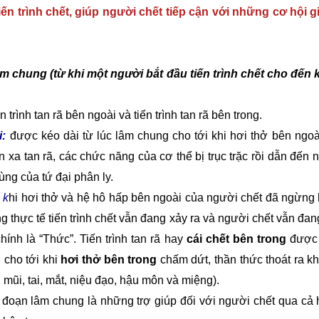
iến trình chết, giúp người chết tiếp cận với những cơ hội gi
m chung (từ khi một người bắt đầu tiến trình chết cho đến 
n trình tan rã bên ngoài và tiến trình tan rã bên trong.
i:
được kéo dài từ lúc lâm chung cho tới khi hơi thở bên ngoà
ân xa tan rã, các chức năng của cơ thể bị trục trặc rồi dẫn đến
ùng của tứ đại phân ly.
 k
hi hơi thở và hệ hô hấp bên ngoài của người chết đã ngừng 
g thực tế tiến trình chết vẫn đang xảy ra và người chết vẫn đan
hính là “Thức”. Tiến trình tan rã hay
cái chết bên trong
được 
 cho tới khi
hơi thở bên trong
chấm dứt, thần thức thoát ra kh
mũi, tai, mắt, niệu đạo, hậu môn và miệng).
đoạn lâm chung là những trợ giúp đối với người chết qua cả hai 