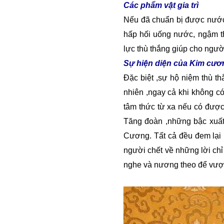
Các phẩm vật gia trì
Nếu đã chuẩn bị được nướ
hấp hối uống nước, ngậm 
lực thù thắng giúp cho người 
Sự hiện diện của Kim cươn
Đặc biệt
,
sự hộ niệm thù th
nhiên
,
ngay cả khi không có
tâm thức từ xa nếu có được
Tăng đoàn
,
những bậc xuất 
Cương. Tất cả đều đem lại 
người chết về những lời ch
nghe và nương theo để vượt 