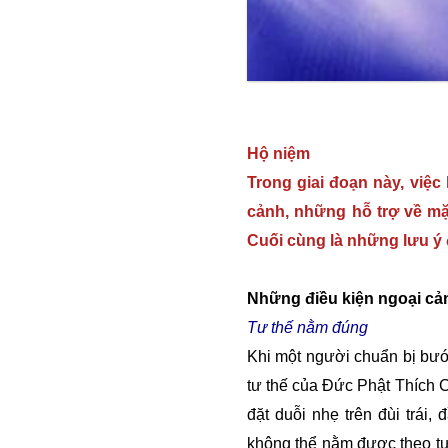
Hộ niệm
Trong giai đoạn này, việc
cảnh, những hỗ trợ về mặ
Cuối cùng là những lưu ý 
Những điều kiện ngoại cản
Tư thế nằm đúng
Khi một người chuẩn bị bướ
tư thế của Đức Phật Thích Ca
đặt duỗi nhẹ trên đùi trá
không thể nằm được theo tư