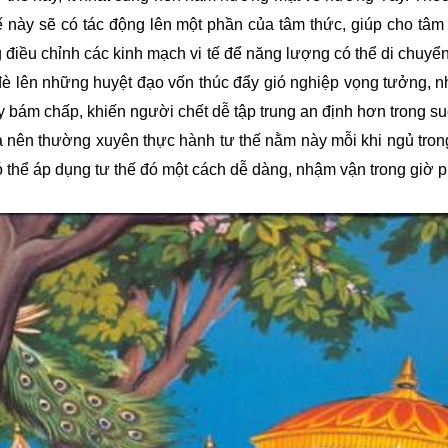
hế này sẽ có tác động lên một phần của tâm thức, giúp cho tâm
 điều chỉnh các kinh mạch vi tế để năng lượng có thể di chuyển
è lên những huyệt đạo vốn thúc đẩy gió nghiệp vọng tưởng, n
 bám chấp, khiến người chết dễ tập trung an định hơn trong suố
ta nên thường xuyên thực hành tư thế nằm này mỗi khi ngủ tro
ó thể áp dụng tư thế đó một cách dễ dàng, nhậm vận trong giờ 