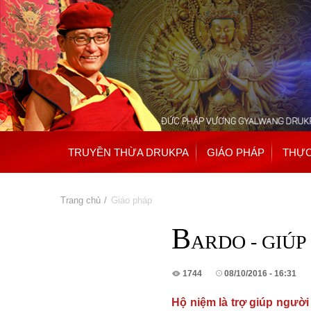
TRUYỀN THỪA DRUKPA
GIÁO PHÁP
THỰC
Bạn đang ở đây
Trang chủ
» Giáo pháp
B
ARDO - GIÚP
1744
08/10/2016 - 16:31
Hộ niệm là trợ giúp người 