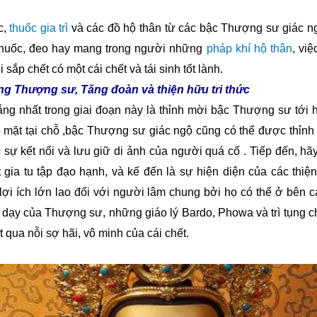
c,
thuốc gia trì
và các đồ hộ thân từ các bậc Thượng sư giác ng
thuốc, đeo hay mang trong người những
pháp khí hộ thân
, vi
sắp chết có một cái chết và tái sinh tốt lành.
g Thượng sư, Tăng đoàn và thiện hữu tri thức
ắng nhất trong giai đoạn này là thỉnh mời bậc Thượng sư tới
 mặt tại chỗ
,
bậc Thượng sư giác ngộ cũng có thể được thỉnh
 sự kết nối và lưu giữ di ảnh của người quá cố
.
Tiếp đến, hã
gia tu tập đạo hạnh, và kế đến là sự hiện diện của các thiện
lợi ích lớn lao đối với người lâm chung bởi họ có thể ở bên 
ỉ dạy của Thượng sư, những giáo lý Bardo, Phowa và trì tụng 
qua nỗi sợ hãi, vô minh của cái chết.