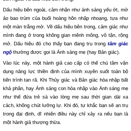
Dấu hiệu bên ngoài, cảm nhận như ánh sáng yếu ớt, mờ 
ảo bao trùm của buổi hoàng hôn nhập nhoạng, tựa như 
một màn trắng mờ. Về dấu hiệu bên trong, cảm giác như 
mình đang ở trong không gian mênh mông, vô tận, rộng 
mở. Dấu hiệu đó cho thấy bạn đang trụ trong 
tâm giác
ngộ
thường được gọi là Ánh sáng mẹ (hay Bản giác).
Vào lúc này, một hành giả cao cấp có thể chú tâm vận 
dụng năng lực thiền định của mình xuyên suốt toàn bộ 
tiến trình tan rã. Khi Thủy giác và Bản giác hòa nhập bất 
khả phân, hay Ánh sáng con hòa nhập vào Ánh sáng mẹ 
như thể đứa trẻ sà vào lòng mẹ sau thời gian dài xa 
cách, không chút lưỡng lự. Khi đó, tự khắc bạn sẽ an trụ 
trong đại định, dĩ nhiên điều này chỉ xảy ra nếu bạn là 
một hành giả thượng thừa.   