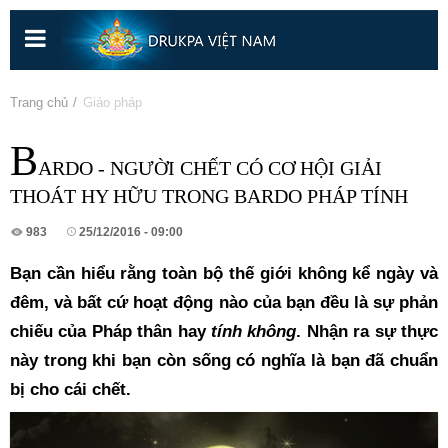
Nhảy
đến
nội
dung
Bạn đang ở đây
Trang chủ
» Giáo pháp
B
ARDO - NGƯỜI CHẾT CÓ CƠ HỘI GIẢI
THOÁT HY HỮU TRONG BARDO PHÁP TÍNH
983
25/12/2016 - 09:00
Bạn cần hiểu rằng 
toàn bộ thế giới không kể ngày và 
đêm, và bất cứ hoạt động nào của bạn đều là sự phản 
chiếu của Pháp thân hay 
tính không
.
 Nhận ra sự thực 
này trong khi bạn còn sống có nghĩa là bạn đã chuẩn 
bị cho cái chết.