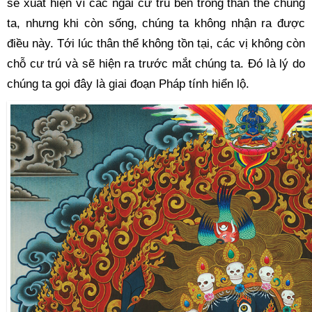
sẽ xuất hiện vì các ngài cư trú bên trong thân thể chúng 
ta, nhưng khi còn sống, chúng ta không nhận ra được 
điều này. Tới lúc thân thể không tồn tại, các vị không còn 
chỗ cư trú và sẽ hiện ra trước mắt chúng ta. Đó là lý do 
chúng ta gọi đây là giai đoạn Pháp tính hiển lộ.