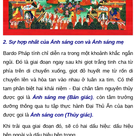
2. Sự hợp nhất của Ánh sáng con và Ánh sáng mẹ
Bardo Pháp tính chỉ diễn ra trong một khoảnh khắc ngắn 
ngủi. Đó là giai đoạn ngay sau khi giọt trắng tinh cha từ 
phía trên di chuyển xuống, giọt đỏ huyết mẹ từ rốn di 
chuyển lên và hòa tan vào nhau ở luân xa tim. Có thể 
tạm phân biệt hai khái niệm - Đại chân tâm nguyên thủy 
được gọi là 
Ánh sáng mẹ (Bản giác)
,
 còn tâm trưởng 
dưỡng thông qua tu tập thực hành Đại Thủ Ấn của bạn 
được gọi là
Ánh sáng con (Thủy giác).
Khi trải qua giai đoạn đó, sẽ có hai dấu hiệu: dấu hiệu 
bên ngoài và dấu hiệu bên trong.