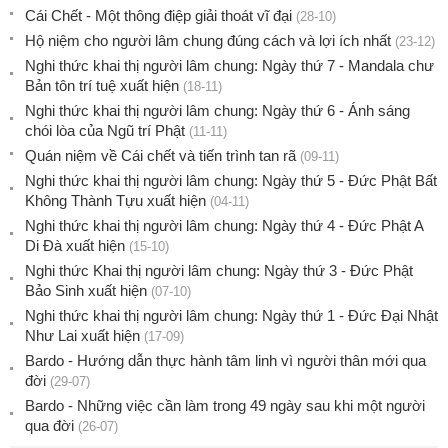
Cái Chết - Một thông điệp giải thoát vĩ đại
(28-10)
Hộ niệm cho người lâm chung đúng cách và lợi ích nhất
(23-12)
Nghi thức khai thị người lâm chung: Ngày thứ 7 - Mandala chư
Bản tôn trí tuệ xuất hiện
(18-11)
Nghi thức khai thị người lâm chung: Ngày thứ 6 - Ánh sáng
chói lòa của Ngũ trí Phật
(11-11)
Quán niệm về Cái chết và tiến trình tan rã
(09-11)
Nghi thức khai thị người lâm chung: Ngày thứ 5 - Đức Phật Bất
Không Thành Tựu xuất hiện
(04-11)
Nghi thức khai thị người lâm chung: Ngày thứ 4 - Đức Phật A
Di Đà xuất hiện
(15-10)
Nghi thức Khai thị người lâm chung: Ngày thứ 3 - Đức Phật
Bảo Sinh xuất hiện
(07-10)
Nghi thức khai thị người lâm chung: Ngày thứ 1 - Đức Đại Nhật
Như Lai xuất hiện
(17-09)
Bardo - Hướng dẫn thực hành tâm linh vì người thân mới qua
đời
(29-07)
Bardo - Những việc cần làm trong 49 ngày sau khi một người
qua đời
(26-07)