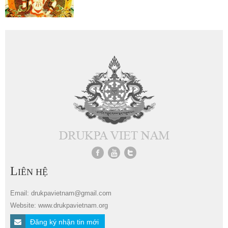
L
IÊN HỆ
Email: drukpavietnam@gmail.com
Website: www.drukpavietnam.org
Đăng ký nhận tin mới