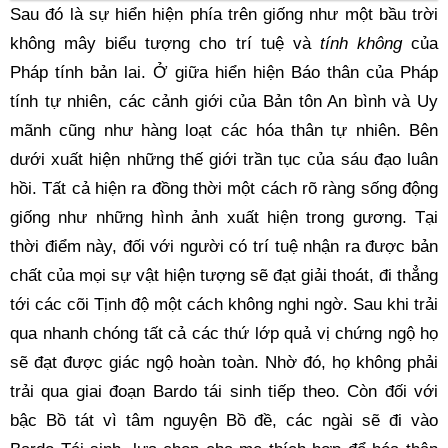
Sau đó là sự hiển hiện phía trên giống như một bầu trời 
không mây biểu tượng cho trí tuệ và 
tính không
 của 
Pháp tính bản lai. Ở giữa hiển hiện Báo thân của Pháp 
tính tự nhiên, các cảnh giới của Bản tôn An bình và Uy 
mãnh cũng như hàng loạt các hóa thân tự nhiên. Bên 
dưới xuất hiện những thế giới trần tục của sáu đạo luân 
hồi. Tất cả hiện ra đồng thời một cách rõ ràng sống động 
giống như những hình ảnh xuất hiện trong gương. Tại 
thời điểm này, đối với người có trí tuệ nhận ra được bản 
chất của mọi sự vật hiện tượng sẽ đạt giải thoát, đi thẳng 
tới các cõi Tịnh độ một cách không nghi ngờ. Sau khi trải 
qua nhanh chóng tất cả các thứ lớp quả vị chứng ngộ họ 
sẽ đạt được giác ngộ hoàn toàn. Nhờ đó, họ không phải 
trải qua giai đoạn Bardo tái sinh tiếp theo. Còn đối với 
bậc Bồ tát vì tâm nguyện Bồ đề, các ngài sẽ đi vào 