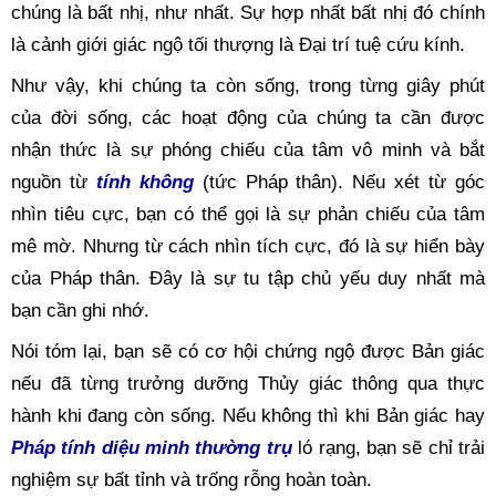
chúng là bất nhị, như nhất. Sự hợp nhất bất nhị đó chính 
là cảnh giới giác ngộ tối thượng là Đại trí tuệ cứu kính.
Như vậy, khi chúng ta còn sống, trong từng giây phút 
của đời sống, các hoạt động của chúng ta cần được 
nhận thức là sự phóng chiếu của tâm vô minh và bắt 
nguồn từ 
tính không
(tức 
Pháp thân
). Nếu xét từ góc 
nhìn tiêu cực, bạn có thể gọi là sự phản chiếu của tâm 
mê mờ. Nhưng từ cách nhìn tích cực, đó là sự hiển bày 
của Pháp thân. Đây là sự tu tập chủ yếu duy nhất mà 
bạn cần ghi nhớ.
Nói tóm lại, bạn sẽ có cơ hội chứng ngộ được Bản giác 
nếu đã từng trưởng dưỡng Thủy giác thông qua thực 
hành khi đang còn sống. Nếu không thì khi Bản giác hay 
Pháp
tính diệu minh thường trụ
ló rạng, bạn sẽ chỉ trải 
nghiệm sự bất tỉnh và trống rỗng hoàn toàn.