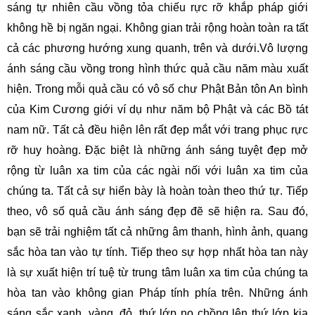
sáng tự nhiên cầu vồng tỏa chiếu rực rỡ khắp pháp giới 
không hề bị ngăn ngại. Không gian trải rộng hoàn toàn ra tất 
cả các phương hướng xung quanh, trên và dưới.Vô lượng 
ánh sáng cầu vồng trong hình thức quả cầu năm màu xuất 
hiện. Trong mỗi quả cầu có vô số chư Phật Bản tôn An bình 
của Kim Cương giới ví dụ như năm bộ Phật và các Bồ tát 
nam nữ. Tất cả đều hiện lên rất đẹp mắt với trang phục rực 
rỡ huy hoàng. Đặc biệt là những ánh sáng tuyệt đẹp mở 
rộng từ luân xa tim của các ngài nối với luân xa tim của 
chúng ta. Tất cả sự hiển bày là hoàn toàn theo thứ tự. Tiếp 
theo, vô số quả cầu ánh sáng đẹp đẽ sẽ hiện ra. Sau đó, 
bạn sẽ trải nghiệm tất cả những âm thanh, hình ảnh, quang 
sắc hòa tan vào tự tính. Tiếp theo sự hợp nhất hòa tan này 
là sự xuất hiện trí tuệ từ trung tâm luân xa tim của chúng ta 
hòa tan vào không gian Pháp tính phía trên. Những ánh 
sáng sắc xanh, vàng, đỏ, thứ lớp nọ chồng lên thứ lớp kia 