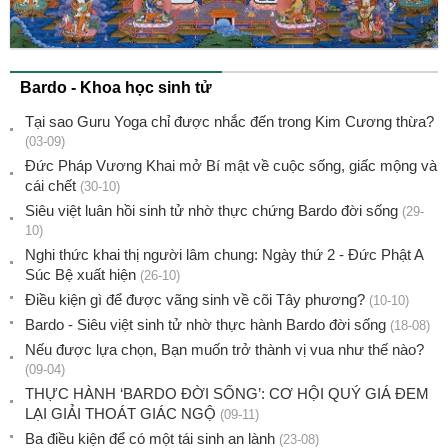
Bardo - Khoa học sinh tử
Tại sao Guru Yoga chỉ được nhắc đến trong Kim Cương thừa?
(03-09)
Đức Pháp Vương Khai mở Bí mật về cuộc sống, giấc mộng và
cái chết
(30-10)
Siêu việt luân hồi sinh tử nhờ thực chứng Bardo đời sống
(29-
10)
Nghi thức khai thị người lâm chung: Ngày thứ 2 - Đức Phật A
Súc Bệ xuất hiện
(26-10)
Điều kiện gì để được vãng sinh về cõi Tây phương?
(10-10)
Bardo - Siêu việt sinh tử nhờ thực hành Bardo đời sống
(18-08)
Nếu được lựa chọn, Bạn muốn trở thành vị vua như thế nào?
(09-04)
THỰC HÀNH ‘BARDO ĐỜI SỐNG’: CƠ HỘI QUÝ GIÁ ĐEM
LẠI GIẢI THOÁT GIÁC NGỘ
(09-11)
Ba điều kiện để có một tái sinh an lành
(23-08)