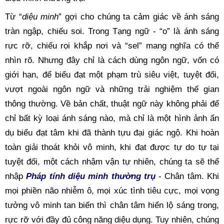
Từ “
diệu minh
” gợi cho chúng ta cảm giác về ánh sáng 
tràn ngập, chiếu soi. Trong Tạng ngữ - “o” là ánh sáng 
rực rỡ, chiếu rọi khắp nơi và “sel” mang nghĩa có thể 
nhìn rõ. Nhưng đây chỉ là cách dùng ngôn ngữ, vốn có 
giới hạn, để biểu đạt một phạm trù siêu việt, tuyệt đối, 
vượt ngoài ngôn ngữ và những trải nghiệm thế gian 
thông thường. Về bản chất, thuật ngữ này không phải để 
chỉ bất kỳ loại ánh sáng nào, mà chỉ là một hình ảnh ẩn 
dụ biểu đạt tâm khi đã thành tựu đại giác ngộ. Khi hoàn 
toàn giải thoát khỏi vô minh, khi đạt được tự do tự tại 
tuyệt đối, một cách nhậm vận tự nhiên, chúng ta sẽ thể 
nhập
Pháp tính diệu minh thường trụ
- Chân tâm. Khi 
mọi phiền não nhiễm ô, mọi xúc tình tiêu cực, mọi vọng 
tưởng vô minh tan biến thì chân tâm hiển lộ sáng trong, 
rực rỡ với đầy đủ công năng diệu dụng. Tuy nhiên, chúng 