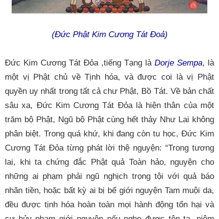
(Đức Phật Kim Cương Tát Đoả)
Đức Kim Cương Tát Đỏa
,
tiếng Tạng là
Dorje Sempa
, là
một vị Phật chủ về Tịnh hóa, và được coi là vị Phật
quyền uy nhất trong tất cả chư Phật, Bồ Tát. Về bản chất
sâu xa, Đức Kim Cương Tát Đỏa là hiện thân của một
trăm bộ Phật, Ngũ bộ Phật cùng hết thảy Như Lai không
phân biệt. Trong quá khứ, khi đang còn tu học, Đức Kim
Cương Tát Đỏa từng phát lời thệ nguyện: “Trong tương
lai, khi ta chứng đắc Phật quả Toàn hảo, nguyện cho
những ai phạm phải ngũ nghịch trọng tội với quả báo
nhãn tiền, hoặc bất kỳ ai bị bể giới nguyện Tam muội da,
đều được tịnh hóa hoàn toàn mọi hành động tổn hại và
sự hủy phạm giới nguyện nếu nghe được tên ta, niệm