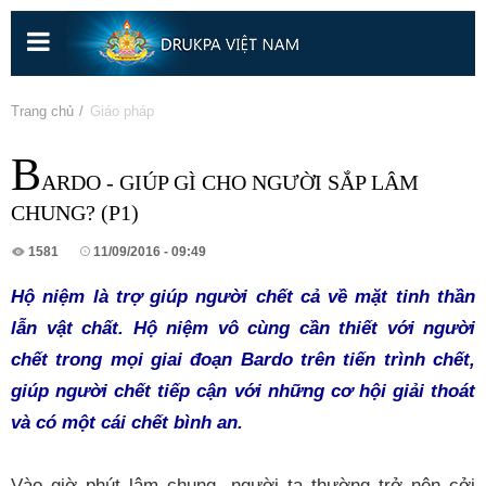
Nhảy
đến
nội
dung
Bạn đang ở đây
Trang chủ
» Giáo pháp
B
ARDO - GIÚP GÌ CHO NGƯỜI SẮP LÂM
CHUNG? (P1)
1581
11/09/2016 - 09:49
Hộ niệm là trợ giúp người chết cả về mặt tinh thần
lẫn vật chất. Hộ niệm vô cùng cần thiết với người
chết trong mọi giai đoạn Bardo trên tiến trình chết,
giúp người chết tiếp cận với những cơ hội giải thoát
và có một cái chết bình an.
Vào giờ phút lâm chung, người ta thường trở nên cởi