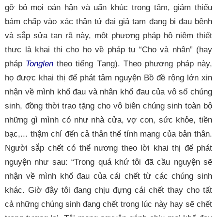
gỡ bỏ mọi oán hận và uẩn khúc trong tâm, giảm thiểu
bám chấp vào xác thân tứ đại giả tạm đang bị đau bệnh
và sắp sửa tan rã này, một phương pháp hộ niệm thiết
thực là khai thị cho họ về pháp tu “Cho và nhận” (hay
pháp
Tonglen
theo tiếng Tạng). Theo phương pháp này,
họ được khai thị để phát tâm nguyện Bồ đề rộng lớn xin
nhận về mình khổ đau và nhân khổ đau của vô số chúng
sinh, đồng thời trao tặng cho vô biên chúng sinh toàn bộ
những gì mình có như nhà cửa, vợ con, sức khỏe, tiền
bạc,... thậm chí đến cả thân thể tính mạng của bản thân.
Người sắp chết có thể nương theo lời khai thị để phát
nguyện như sau: “Trong quá khứ tôi đã cầu nguyện sẽ
nhận về mình khổ đau của cái chết từ các chúng sinh
khác. Giờ đây tôi đang chịu đựng cái chết thay cho tất
cả những chúng sinh đang chết trong lúc này hay sẽ chết