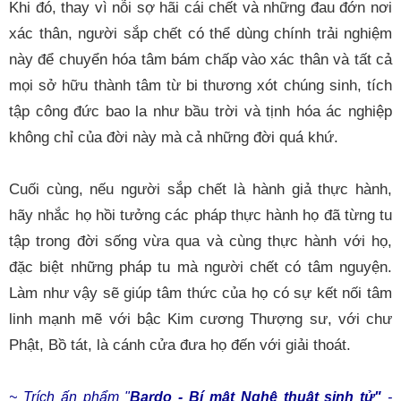
Khi đó, thay vì nỗi sợ hãi cái chết và những đau đớn nơi
xác thân, người sắp chết có thể dùng chính trải nghiệm
này để chuyển hóa tâm bám chấp vào xác thân và tất cả
mọi sở hữu thành tâm từ bi thương xót chúng sinh, tích
tập công đức bao la như bầu trời và tịnh hóa ác nghiệp
không chỉ của đời này mà cả những đời quá khứ.
Cuối cùng, nếu người sắp chết là hành giả thực hành,
hãy nhắc họ hồi tưởng các pháp thực hành họ đã từng tu
tập trong đời sống vừa qua và cùng thực hành với họ,
đặc biệt những pháp tu mà người chết có tâm nguyện.
Làm như vậy sẽ giúp tâm thức của họ có sự kết nối tâm
linh mạnh mẽ với bậc Kim cương Thượng sư, với chư
Phật, Bồ tát, là cánh cửa đưa họ đến với giải thoát.
~ Trích ấn phẩm "
Bardo - Bí mật Nghệ thuật sinh tử"
-