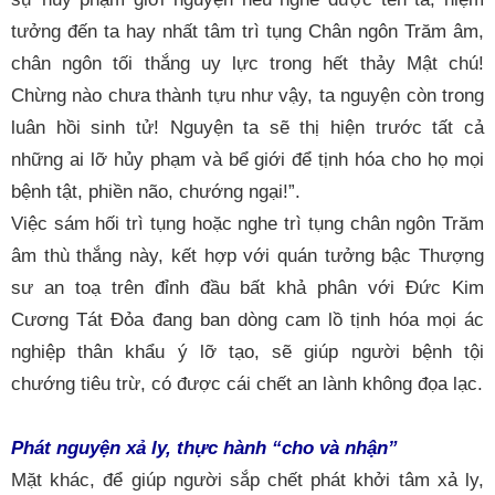
tưởng đến ta hay nhất tâm trì tụng Chân ngôn Trăm âm,
chân ngôn tối thắng uy lực trong hết thảy Mật chú!
Chừng nào chưa thành tựu như vậy, ta nguyện còn trong
luân hồi sinh tử! Nguyện ta sẽ thị hiện trước tất cả
những ai lỡ hủy phạm và bể giới để tịnh hóa cho họ mọi
bệnh tật, phiền não, chướng ngại!”.
Việc sám hối trì tụng hoặc nghe trì tụng chân ngôn Trăm
âm thù thắng này, kết hợp với quán tưởng bậc Thượng
sư an toạ trên đỉnh đầu bất khả phân với Đức Kim
Cương Tát Đỏa đang ban dòng cam lồ tịnh hóa mọi ác
nghiệp thân khẩu ý lỡ tạo, sẽ giúp người bệnh tội
chướng tiêu trừ, có được cái chết an lành không đọa lạc.
Phát nguyện xả ly, thực hành “cho và nhận”
Mặt khác, để giúp người sắp chết phát khởi tâm xả ly,