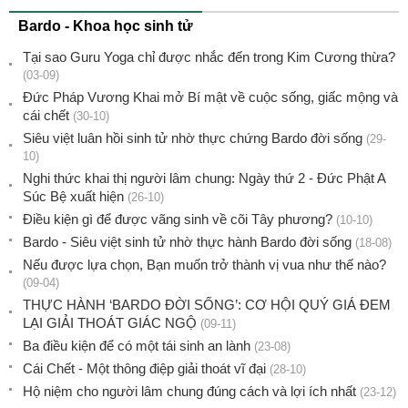
Bardo - Khoa học sinh tử
Tại sao Guru Yoga chỉ được nhắc đến trong Kim Cương thừa?
(03-09)
Đức Pháp Vương Khai mở Bí mật về cuộc sống, giấc mộng và
cái chết
(30-10)
Siêu việt luân hồi sinh tử nhờ thực chứng Bardo đời sống
(29-
10)
Nghi thức khai thị người lâm chung: Ngày thứ 2 - Đức Phật A
Súc Bệ xuất hiện
(26-10)
Điều kiện gì để được vãng sinh về cõi Tây phương?
(10-10)
Bardo - Siêu việt sinh tử nhờ thực hành Bardo đời sống
(18-08)
Nếu được lựa chọn, Bạn muốn trở thành vị vua như thế nào?
(09-04)
THỰC HÀNH ‘BARDO ĐỜI SỐNG’: CƠ HỘI QUÝ GIÁ ĐEM
LẠI GIẢI THOÁT GIÁC NGỘ
(09-11)
Ba điều kiện để có một tái sinh an lành
(23-08)
Cái Chết - Một thông điệp giải thoát vĩ đại
(28-10)
Hộ niệm cho người lâm chung đúng cách và lợi ích nhất
(23-12)