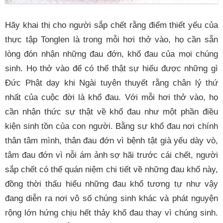
Hãy khai thị cho người sắp chết rằng điểm thiết yếu của
thực tập Tonglen là trong mỗi hơi thở vào, họ cần sẵn
lòng đón nhận những đau đớn, khổ đau của mọi chúng
sinh. Họ thở vào để có thể thật sự hiểu được những gì
Đức Phật dạy khi Ngài tuyên thuyết rằng chân lý thứ
nhất của cuộc đời là khổ đau. Với mỗi hơi thở vào, họ
cần nhận thức sự thật về khổ đau như một phần điều
kiện sinh tồn của con người. Bằng sự khổ đau nơi chính
thân tâm mình, thân đau đớn vì bệnh tật già yếu dày vò,
tâm đau đớn vì nỗi ám ảnh sợ hãi trước cái chết, người
sắp chết có thể quán niệm chi tiết về những đau khổ này,
đồng thời thấu hiểu những đau khổ tương tự như vậy
đang diễn ra nơi vô số chúng sinh khác và phát nguyện
rộng lớn hứng chịu hết thảy khổ đau thay vì chúng sinh.