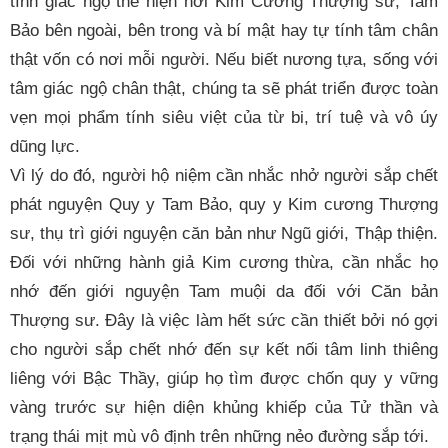
tính giác ngộ thể hiện nơi Kim Cương Thượng sư, Tam
Bảo bên ngoài, bên trong và bí mật hay tự tính tâm chân
thật vốn có nơi mỗi người. Nếu biết nương tựa, sống với
tâm giác ngộ chân thật, chúng ta sẽ phát triển được toàn
vẹn mọi phẩm tính siêu việt của từ bi, trí tuệ và vô úy
dũng lực.
Vì lý do đó, người hộ niệm cần nhắc nhở người sắp chết
phát nguyện Quy y Tam Bảo, quy y Kim cương Thượng
sư, thụ trì giới nguyện căn bản như Ngũ giới, Thập thiện.
Đối với những hành giả Kim cương thừa, cần nhắc họ
nhớ đến giới nguyện Tam muội da đối với Căn bản
Thượng sư. Đây là việc làm hết sức cần thiết bởi nó gợi
cho người sắp chết nhớ đến sự kết nối tâm linh thiêng
liêng với Bậc Thầy, giúp họ tìm được chốn quy y vững
vàng trước sự hiện diện khủng khiếp của Tử thần và
trạng thái mịt mù vô định trên những nẻo đường sắp tới.