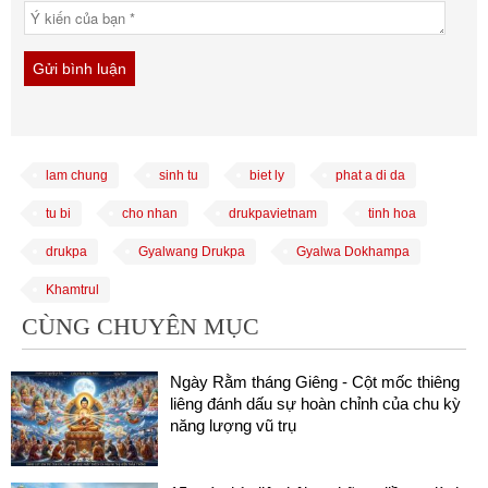
lam chung
sinh tu
biet ly
phat a di da
tu bi
cho nhan
drukpavietnam
tinh hoa
drukpa
Gyalwang Drukpa
Gyalwa Dokhampa
Khamtrul
CÙNG CHUYÊN MỤC
Ngày Rằm tháng Giêng - Cột mốc thiêng
liêng đánh dấu sự hoàn chỉnh của chu kỳ
năng lượng vũ trụ