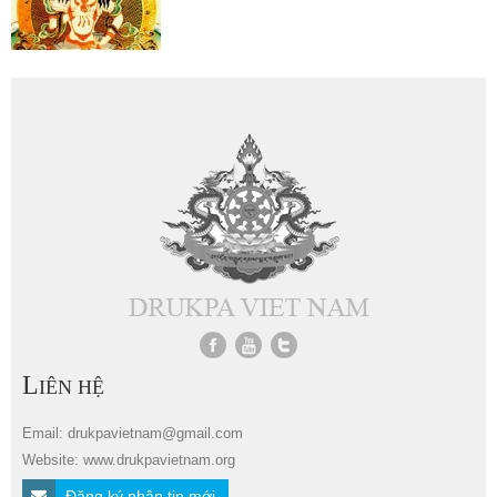
L
IÊN HỆ
Email: drukpavietnam@gmail.com
Website: www.drukpavietnam.org
Đăng ký nhận tin mới