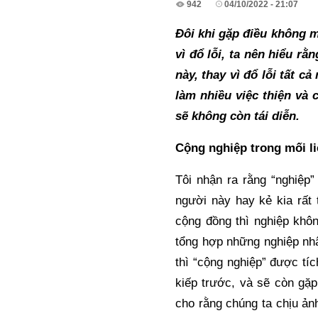
942
04/10/2022 - 21:07
Đôi khi gặp điều không ma
vì đổ lỗi, ta nên hiểu rằ
này, thay vì đổ lỗi tất 
làm nhiều việc thiện và
sẽ không còn tái diễn.
Cộng nghiệp trong mối l
Tôi nhận ra rằng “nghiệp” 
người này hay kẻ kia rất 
cộng đồng thì nghiệp khôn
tổng hợp những nghiệp nhâ
thì “cộng nghiệp” được tíc
kiếp trước, và sẽ còn gặp 
cho rằng chúng ta chịu ản