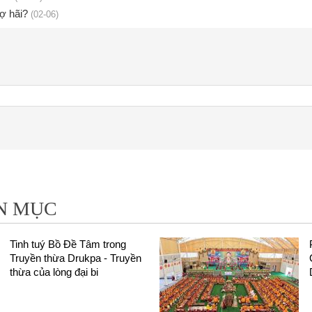
ợ hãi?
(02-06)
N MỤC
Tinh tuý Bồ Đề Tâm trong
Truyền thừa Drukpa - Truyền
thừa của lòng đại bi