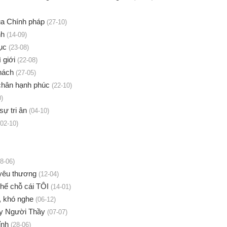
ủa Chính pháp
(27-10)
nh
(14-09)
ục
(23-08)
 giới
(22-08)
thách
(27-05)
 chân hạnh phúc
(22-10)
0)
ự tri ân
(04-10)
(02-10)
28-06)
 yêu thương
(12-04)
hế chỗ cái TÔI
(14-01)
i, khó nghe
(06-12)
ay Người Thầy
(07-07)
ỉnh
(28-06)