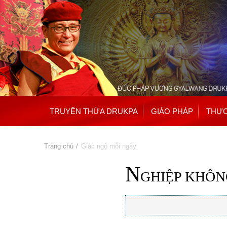
TRUYỀN THỪA DRUKPA
GIÁO PHÁP
THỰC
Bạn đang ở đây
Trang chủ
» Giác ngộ mỗi ngày
N
GHIỆP KHÔN