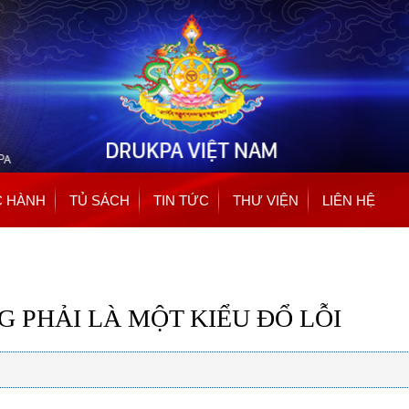
Nhảy
đến
nội
dung
 HÀNH
TỦ SÁCH
TIN TỨC
THƯ VIỆN
LIÊN HỆ
G PHẢI LÀ MỘT KIỂU ĐỔ LỖI