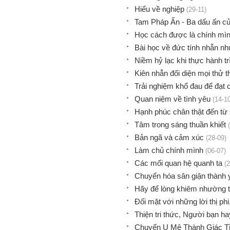
Hiểu về nghiệp
(29-11)
Tam Pháp Ấn - Ba dấu ấn c
Học cách được là chính mì
Bài học về đức tính nhẫn nh
Niềm hỷ lạc khi thực hành trì
Kiên nhẫn đối diện mọi thử 
Trải nghiệm khổ đau để đạt
Quan niệm về tình yêu
(14-1
Hạnh phúc chân thật đến từ s
Tâm trong sáng thuần khiết
Bản ngã và cảm xúc
(28-09)
Làm chủ chính mình
(06-07)
Các mối quan hệ quanh ta
(
Chuyển hóa sân giận thành
Hãy để lòng khiêm nhường t
Đối mặt với những lời thị ph
Thiện tri thức, Người bạn h
Chuyển U Mê Thành Giác T