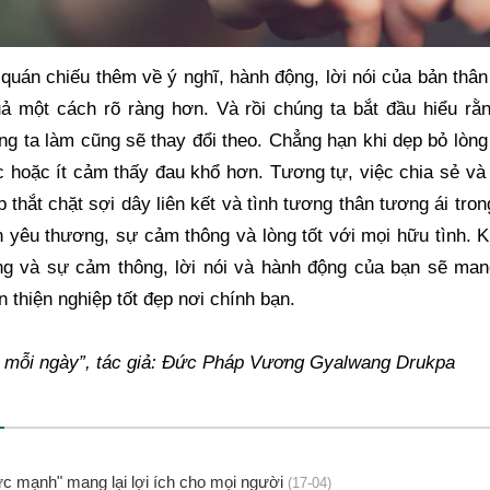
 quán chiếu thêm về ý nghĩ, hành động, lời nói của bản thân 
ả một cách rõ ràng hơn. Và rồi chúng ta bắt đầu hiểu rằn
g ta làm cũng sẽ thay đổi theo. Chẳng hạn khi dẹp bỏ lòng 
c hoặc ít cảm thấy đau khổ hơn. Tương tự, việc chia sẻ và 
thắt chặt sợi dây liên kết và tình tương thân tương ái trong
h yêu thương, sự cảm thông và lòng tốt với mọi hữu tình. K
ơng và sự cảm thông, lời nói và hành động của bạn sẽ ma
n thiện nghiệp tốt đẹp nơi chính bạn.
ộ mỗi ngày”, tác giả: Đức Pháp Vương Gyalwang Drukpa
c mạnh" mang lại lợi ích cho mọi người
(17-04)