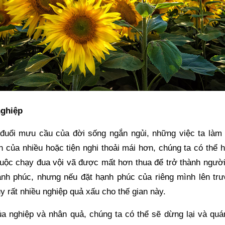
nghiệp
đuổi mưu cầu của đời sống ngắn ngủi, những việc ta làm lạ
n của nhiều hoặc tiện nghi thoải mái hơn, chúng ta có thể 
ộc chạy đua vội vã được mất hơn thua để trở thành người l
ạnh phúc, nhưng nếu đặt hạnh phúc của riêng mình lên trư
ũy rất nhiều nghiệp quả xấu cho thế gian này.
a nghiệp và nhân quả, chúng ta có thể sẽ dừng lại và quán