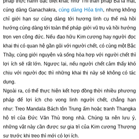
pháp thực hành đặc biệt khác như Thí thân pháp Ba la mật,
cúng dàng Ganachakra,
cúng dàng Hỏa tịnh
, nhưng không
chỉ giới hạn sự cúng dàng tới hương linh cụ thể mà hồi
hướng cúng dàng tới toàn thể pháp giới vũ trụ và hồi hướng
trọn vẹn công đức. Nếu đạo hữu Kim cương hay người đọc
khai thị có quan hệ gần gũi với người chết, có cùng một Bậc
Thầy, cùng giới nguyện và sống hòa hợp với người chết thì
lợi ích sẽ rất lớn. Ngược lại, nếu người chết cảm thấy khó
chịu với người đọc thì những khai thị này sẽ không có tác
dụng.
Ngoài ra, có thể thực hiện kết hợp đồng thời nhiều phương
pháp để lợi ích cho vong linh người chết, chẳng hạn
như: Treo Mandala Bách tôn Trung ấm hoặc tranh Thangka
hộ trì của Đức Văn Thù trong nhà. Chúng ta nên lưu ý,
những vật này cần được sự gia trì của Kim cương Thượng
sư trước khi treo thì mới có lợi ích.