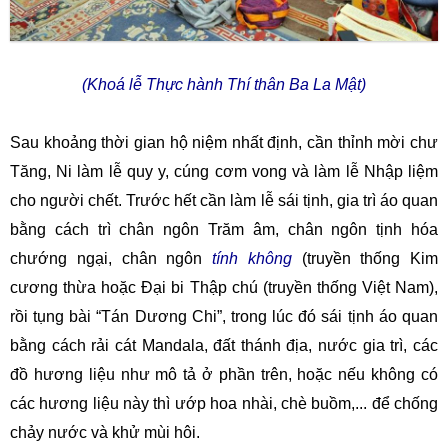
(Khoá lễ Thực hành Thí thân Ba La Mật)
Sau khoảng thời gian hộ niệm nhất định, cần thỉnh mời chư
Tăng, Ni làm lễ quy y, cúng cơm vong và làm lễ Nhập liệm
cho người chết. Trước hết cần làm lễ sái tịnh, gia trì áo quan
bằng cách trì chân ngôn Trăm âm, chân ngôn tịnh hóa
chướng ngại, chân ngôn
tính không
(truyền thống Kim
cương thừa
hoặc Đại bi Thập chú (truyền thống Việt Nam),
rồi tụng bài “Tán Dương Chi”, trong lúc đó sái tịnh áo quan
bằng cách rải cát Mandala
, đất thánh địa, nước gia trì, các
đồ hương liệu như mô tả ở phần trên, hoặc nếu không có
các hương liệu này thì ướp hoa nhài,
chè buồm,... để chống
chảy nước và khử mùi hôi
.