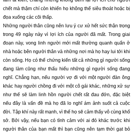
chết mà thậm chí còn khiến họ không thể siêu thoát hoặc bị
đọa xuống các cõi thấp.
Những người thân cũng nên lưu ý cư xử hết sức thận trọng
trong 49 ngày này vì lợi ích của người đã mất. Trong giai
đoạn này, vong linh người mới mất thường quanh quẩn ở
nhà hoặc bên người thân và những nơi mà họ hay lui tới khi
còn sống. Họ có thể chứng kiến tất cả những gì người sống
đang làm cũng như thấu hiểu những gì người sống đang
nghĩ. Chẳng hạn, nếu người vợ đi với một người đàn ông
khác hay người chồng đi với một cô gái khác, những xử sự
như thế sẽ làm linh hồn người chết rất đau đớn, đặc biệt
nếu đây là vấn đề mà họ đã lo nghĩ ám ảnh suốt cả cuộc
đời. Tập khí này rất mạnh, vì thế họ sẽ cảm thấy vô cùng khổ
sở. Bởi vậy, nếu bạn có tình cảm với ai đó khác trước khi
người thân của bạn mất thì bạn cũng nên tạm thời gạt bỏ