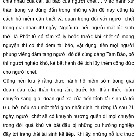
chia nhau của cải, tài bảo của người chết,… Việc hành xử
thận trọng và đúng đắn trong những vấn đề này cũng là
cách hộ niệm cần thiết và quan trọng đối với người chết
trong giai đoạn 49 ngày. Ngoài ra, nếu người mất lúc sinh
thời là Phật tử có tâm xả ly hoặc trước khi chết có mong
nguyện thì có thể đem tài bảo, vật dụng, tiền mọi người
phúng viếng đám tang người đó để cúng dàng Tam Bảo, bố
thí người nghèo khó, kẻ bất hạnh để tích lũy thêm công đức
cho người chết.
Cũng nên lưu ý rằng thực hành hộ niệm sớm trong giai
đoạn đầu của thân trung ấm, trước khi thần thức luân
chuyển sang giai đoạn quá xa của tiến trình tái sinh là tối
ưu, bởi nếu sau một thời gian nhất định, thường là sau 21
ngày, người chết sẽ có khuynh hướng quên đi mọi chuyện
trong đời quá khứ và bắt đầu bị những xu hướng nghiệp
đẩy tới trạng thái tái sinh kế tiếp. Khi ấy, những nỗ lực thực