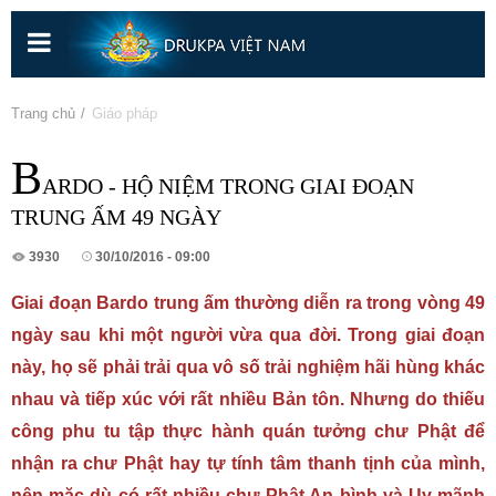
Nhảy
đến
nội
dung
Bạn đang ở đây
Trang chủ
» Giáo pháp
B
ARDO - HỘ NIỆM TRONG GIAI ĐOẠN
TRUNG ẤM 49 NGÀY
3930
30/10/2016 - 09:00
Giai đoạn Bardo trung ấm thường diễn ra trong vòng 49
ngày sau khi một người vừa qua đời. Trong giai đoạn
này, họ sẽ phải trải qua vô số trải nghiệm hãi hùng khác
nhau và tiếp xúc với rất nhiều Bản tôn. Nhưng do thiếu
công phu tu tập thực hành quán tưởng chư Phật để
nhận ra chư Phật hay tự tính tâm thanh tịnh của mình,
nên mặc dù có rất nhiều chư Phật An bình và Uy mãnh