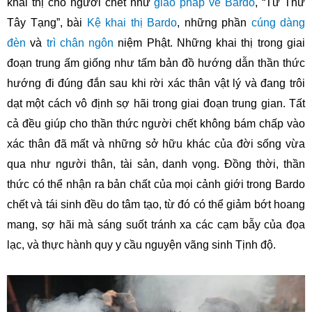
khai thị cho người chết như
giáo pháp về Bardo
, “Tử Thư
Tây Tạng”, bài
Kệ khai thị Bardo
, những phần
cúng dàng
đèn
và
trì chân ngôn
niệm Phật
. Những khai thị trong giai
đoạn trung ấm giống như tấm bản đồ hướng dẫn thần thức
hướng đi đúng đắn sau khi rời xác thân vật lý và đang trôi
dạt một cách vô định sợ hãi trong giai đoạn trung gian. Tất
cả đều giúp cho thần thức người chết không bám chấp vào
xác thân đã mất và những sở hữu khác của đời sống vừa
qua như người thân, tài sản, danh vọng. Đồng thời, thần
thức có thể nhận ra bản chất của mọi cảnh giới trong Bardo
chết và tái sinh đều do tâm tạo, từ đó có thể giảm bớt hoang
mang, sợ hãi mà sáng suốt tránh xa các cạm bẫy của đọa
lạc, và thực hành quy y cầu nguyện vãng sinh Tịnh độ.