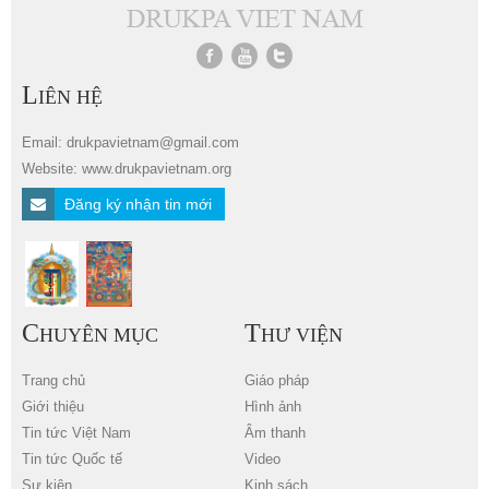
L
IÊN HỆ
Email: drukpavietnam@gmail.com
Website: www.drukpavietnam.org
Đăng ký nhận tin mới
C
T
HUYÊN MỤC
HƯ VIỆN
Trang chủ
Giáo pháp
Giới thiệu
Hình ảnh
Tin tức Việt Nam
Âm thanh
Tin tức Quốc tế
Video
Sự kiện
Kinh sách