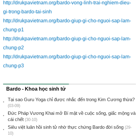
http://drukpavietnam.org/bardo-vong-linh-trai-nghiem-dieu-
gi-trong-bardo-tai-sinh
http://drukpavietnam.org/bardo-giup-gi-cho-nguoi-sap-lam-
chung-p1
http://drukpavietnam.org/bardo-giup-gi-cho-nguoi-sap-lam-
chung-p2
http://drukpavietnam.org/bardo-giup-gi-cho-nguoi-sap-lam-
chung-p3
Bardo - Khoa học sinh tử
Tại sao Guru Yoga chỉ được nhắc đến trong Kim Cương thừa?
(03-09)
Đức Pháp Vương Khai mở Bí mật về cuộc sống, giấc mộng và
cái chết
(30-10)
Siêu việt luân hồi sinh tử nhờ thực chứng Bardo đời sống
(29-
10)