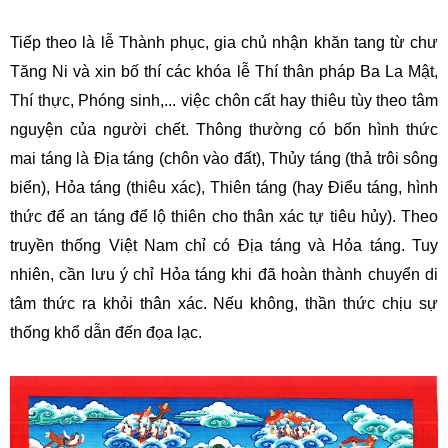
Tiếp theo là lễ Thành phục, gia chủ nhận khăn tang từ chư
Tăng Ni và xin bố thí các khóa lễ Thí thân pháp Ba La Mật,
Thí thực, Phóng sinh,... việc chôn cất hay thiêu tùy theo tâm
nguyện của người chết. Thông thường có bốn hình thức
mai táng là Địa táng (chôn vào đất), Thủy táng (thả trôi sông
biển), Hỏa táng (thiêu xác), Thiên táng (hay Điểu táng, hình
thức để an táng để lộ thiên cho thân xác tự tiêu hủy). Theo
truyền thống Việt Nam chỉ có Địa táng và Hỏa táng. Tuy
nhiên, cần lưu ý chỉ Hỏa táng khi đã hoàn thành chuyển di
tâm thức ra khỏi thân xác. Nếu không, thần thức chịu sự
thống khổ dẫn đến đọa lạc.