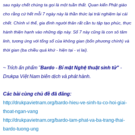
sau ngày chết chúng ta gọi là một tuần thất. Quan kiến Phật giáo
cho rằng cứ hết mỗi 7 ngày này là thần thức lại trải nghiệm lại cái
chết. Chính vì thế, gia đình người thân rất cần tu tập tạo phúc, thực
hành thiện hạnh vào những dịp này. Số 7 này cũng là con sô tâm
linh, tương ứng với tổng số của không gian (bốn phương chính) và
thời gian (ba chiều quá khứ - hiện tại - vị lai).
~ Trích ấn phẩm "
Bardo - Bí mật Nghệ thuật sinh tử"
-
Drukpa Việt Nam biên dịch và phát hành.
Các bài cùng chủ đề đã đăng:
http://drukpavietnam.org/bardo-hieu-ve-sinh-tu-co-hoi-giai-
thoat-ngan-vang
http://drukpavietnam.org/bardo-tam-phat-va-ba-trang-thai-
bardo-tuong-ung