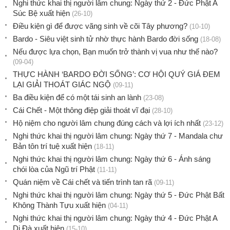
Nghi thức khai thị người lâm chung: Ngày thứ 2 - Đức Phật A
Súc Bệ xuất hiện
(26-10)
Điều kiện gì để được vãng sinh về cõi Tây phương?
(10-10)
Bardo - Siêu việt sinh tử nhờ thực hành Bardo đời sống
(18-08)
Nếu được lựa chọn, Bạn muốn trở thành vị vua như thế nào?
(09-04)
THỰC HÀNH ‘BARDO ĐỜI SỐNG’: CƠ HỘI QUÝ GIÁ ĐEM
LẠI GIẢI THOÁT GIÁC NGỘ
(09-11)
Ba điều kiện để có một tái sinh an lành
(23-08)
Cái Chết - Một thông điệp giải thoát vĩ đại
(28-10)
Hộ niệm cho người lâm chung đúng cách và lợi ích nhất
(23-12)
Nghi thức khai thị người lâm chung: Ngày thứ 7 - Mandala chư
Bản tôn trí tuệ xuất hiện
(18-11)
Nghi thức khai thị người lâm chung: Ngày thứ 6 - Ánh sáng
chói lòa của Ngũ trí Phật
(11-11)
Quán niệm về Cái chết và tiến trình tan rã
(09-11)
Nghi thức khai thị người lâm chung: Ngày thứ 5 - Đức Phật Bất
Không Thành Tựu xuất hiện
(04-11)
Nghi thức khai thị người lâm chung: Ngày thứ 4 - Đức Phật A
Di Đà xuất hiện
(15-10)