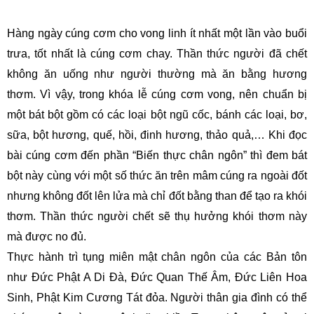
Hàng ngày cúng cơm cho vong linh ít nhất một lần vào buổi
trưa, tốt nhất là cúng cơm chay. Thần thức người đã chết
không ăn uống như người thường mà ăn bằng hương
thơm. Vì vậy, trong khóa lễ cúng cơm vong, nên chuẩn bị
một bát bột gồm có các loại bột ngũ cốc, bánh các loại, bơ,
sữa, bột hương, quế, hồi, đinh hương, thảo quả,… Khi đọc
bài cúng cơm đến phần “Biến thực chân ngôn”
thì đem bát
bột này cùng với một số thức ăn trên mâm cúng ra ngoài đốt
nhưng không đốt lên lửa mà chỉ đốt bằng than để tạo ra khói
thơm. Thần thức người chết sẽ thụ hưởng khói thơm này
mà được no đủ.
Thực hành trì tụng miên mật chân ngôn của các Bản tôn
như Đức Phật A Di Đà, Đức Quan Thế Âm, Đức Liên Hoa
Sinh, Phật Kim Cương Tát đỏa. Người thân gia đình có thể