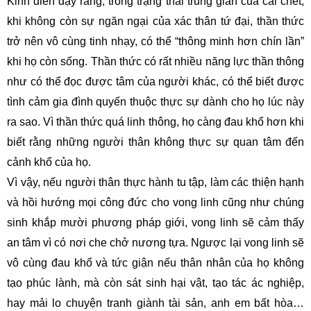
Kinh điển dạy rằng, trong trạng thái trung gian của cái chết,
khi không còn sự ngăn ngại của xác thân tứ đại, thần thức
trở nên vô cùng tinh nhạy, có thể “thông minh hơn chín lần”
khi họ còn sống. Thần thức có rất nhiều năng lực thần thông
như có thể đọc được tâm của người khác, có thể biết được
tình cảm gia đình quyến thuộc thực sự dành cho họ lúc này
ra sao. Vì thần thức quá linh thông, họ càng đau khổ hơn khi
biết rằng những người thân không thực sự quan tâm đến
cảnh khổ của họ.
Vì vậy, nếu người thân thực hành tu tập, làm các thiện hạnh
và hồi hướng mọi công đức cho vong linh cũng như chúng
sinh khắp mười phương pháp giới, vong linh sẽ cảm thấy
an tâm vì có nơi che chở nương tựa. Ngược lại vong linh sẽ
vô cùng đau khổ và tức giận nếu thân nhân của họ không
tạo phúc lành, mà còn sát sinh hại vật, tạo tác ác nghiệp,
hay mải lo chuyện tranh giành tài sản, anh em bất hòa…