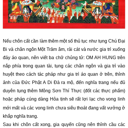
Nếu chôn cất cần làm thêm một số thủ tục như tụng Chú Đại
Bi và chân ngôn Một Trăm âm, rải cát và nước gia trì xuống
đáy áo quan, nên viết ba chữ chủng tử: OM AH HUNG trên
nắp phía trong quan tài, tụng các chân ngôn và gia trì vào
huyệt theo cách tác pháp như gia trì áo quan ở trên, thỉnh
ảnh của Đức Phật A Di Đà ra mộ, đến nghĩa trang nếu đủ
duyên tụng thêm Mông Sơn Thí Thực (đốt các thực phẩm)
hoặc pháp cúng dàng Hỏa tịnh
sẽ rất lợi lạc cho vong linh
mới mất và các vong linh chưa siêu thoát đang vất vưởng ở
khắp nghĩa trang.
Sau khi chôn cất xong, gia quyến cũng nên thỉnh cầu các