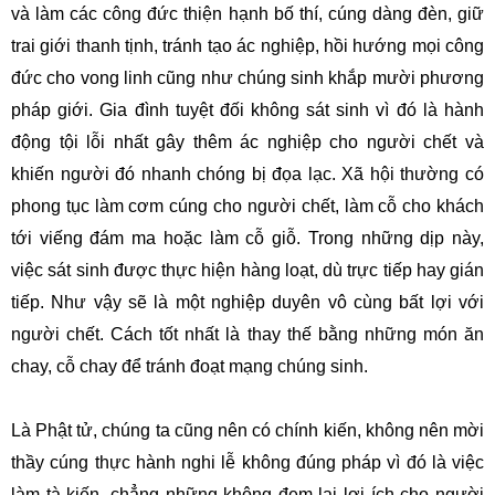
và làm các công đức thiện hạnh bố thí, cúng dàng đèn, giữ
trai giới thanh tịnh, tránh tạo ác nghiệp, hồi hướng mọi công
đức cho vong linh cũng như chúng sinh khắp mười phương
pháp giới. Gia đình tuyệt đối không sát sinh vì đó là hành
động tội lỗi nhất gây thêm ác nghiệp cho người chết và
khiến người đó nhanh chóng bị đọa lạc. Xã hội thường có
phong tục làm cơm cúng cho người chết, làm cỗ cho khách
tới viếng đám ma hoặc làm cỗ giỗ. Trong những dịp này,
việc sát sinh được thực hiện hàng loạt, dù trực tiếp hay gián
tiếp. Như vậy sẽ là một nghiệp duyên vô cùng bất lợi với
người chết. Cách tốt nhất là thay thế bằng những món ăn
chay, cỗ chay để tránh đoạt mạng chúng sinh.
Là Phật tử, chúng ta cũng nên có chính kiến, không nên mời
thầy cúng thực hành nghi lễ không đúng pháp vì đó là việc
làm tà kiến, chẳng những không đem lại lợi ích cho người