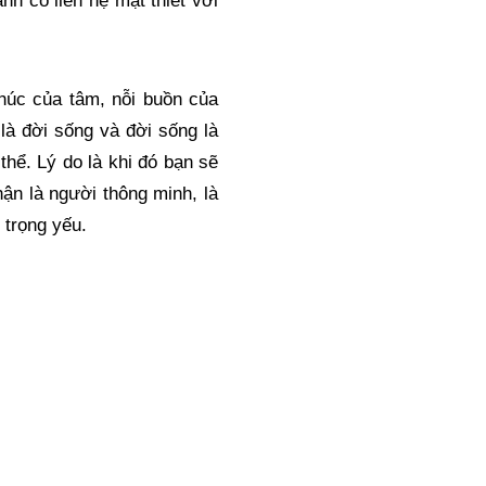
h có liên hệ mật thiết với 
húc của tâm, nỗi buồn của 
à đời sống và đời sống là 
hể. Lý do là khi đó bạn sẽ 
n là người thông minh, là 
 trọng yếu.