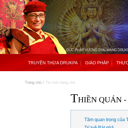
TRUYỀN THỪA DRUKPA
GIÁO PHÁP
THỰC
Bạn đang ở đây
Trang chủ
» Tin mới trang chủ
T
HIỀN QUÁN 
Tầm quan trọng của 
Trí tuệ Bát nhã