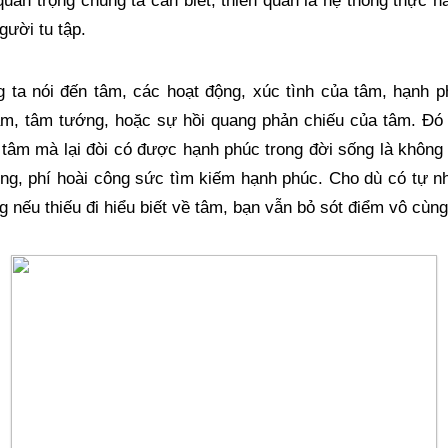
uan trọng chúng ta cần biết, thiền quán là hệ thống thực hàn
gười tu tập.
g ta nói đến tâm, các hoạt động, xúc tình của tâm, hạnh p
m, tâm tướng, hoặc sự hồi quang phản chiếu của tâm. Đó l
 tâm mà lại đòi có được hạnh phúc trong đời sống là không t
ng, phí hoài công sức tìm kiếm hạnh phúc. Cho dù có tự nhậ
g nếu thiếu đi hiểu biết về tâm, bạn vẫn bỏ sót điểm vô cùng