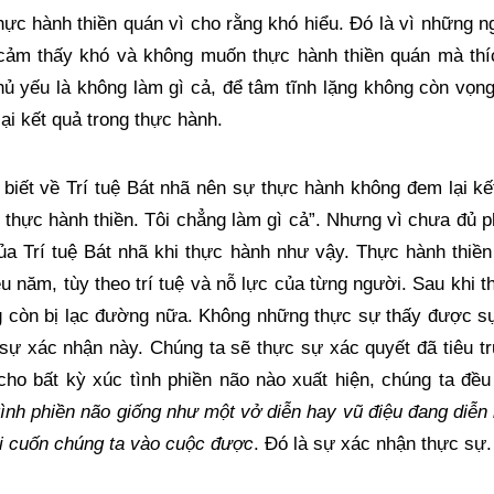
ực hành thiền quán vì cho rằng khó hiểu. Đó là vì những n
 cảm thấy khó và không muốn thực hành thiền quán mà thí
hủ yếu là không làm gì cả, để tâm tĩnh lặng không còn vọ
ại kết quả trong thực hành. 
biết về Trí tuệ Bát nhã nên sự thực hành không đem lại kế
g thực hành thiền. Tôi chẳng làm gì cả”. Nhưng vì chưa đủ 
a Trí tuệ Bát nhã khi thực hành như vậy. Thực hành thiền 
ều năm, tùy theo trí tuệ và nỗ lực của từng người. Sau khi t
ng còn bị lạc đường nữa. Không những thực sự thấy được s
ự xác nhận này. Chúng ta sẽ thực sự xác quyết đã tiêu tr
cho bất kỳ xúc tình phiền não nào xuất hiện, chúng ta đều
tình phiền não giống như một vở diễn hay vũ điệu đang diễn
ôi cuốn chúng ta vào cuộc được
. Đó là sự xác nhận thực sự.