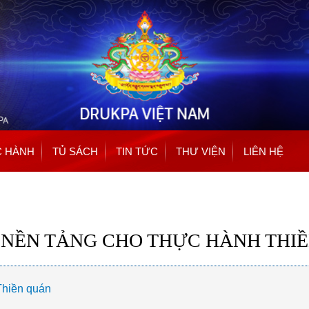
Nhảy
đến
nội
dung
 HÀNH
TỦ SÁCH
TIN TỨC
THƯ VIỆN
LIÊN HỆ
- NỀN TẢNG CHO THỰC HÀNH THIỀ
Thiền quán