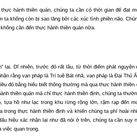
à thực hành thiền quán, chúng ta cần có thời gian để đạt 
 ta không còn bị sao lãng bởi các xúc tình phiền não. Chún
à không cần đến thực hành thiền quán nữa.
 lại. Dĩ nhiên, trước đó rất lâu, từ thời điểm phát nguyệ
hận rằng vạn pháp là Trí tuệ Bát nhã, vạn pháp là Đại Thủ
điều đó bằng hiểu biết thông thường mà qua thực hành thiền 
nh thiền quán mà chỉ thực hành thiền định, chúng ta thườn
, tựa hồ như lạc trong khu rừng rộng lớn, rậm rạp đến mứ
trong thực hành thiền định và khiến chúng ta phí hoài nhi
ấu hiệu xác nhận lại như đã nói ở trên, chúng ta cần suy 
 việc quan trọng. 